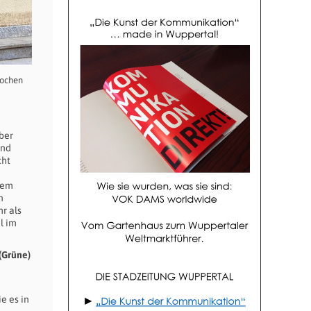
Jochen
ber
und
cht
lem
n
r als
l im
(Grüne)
e es in