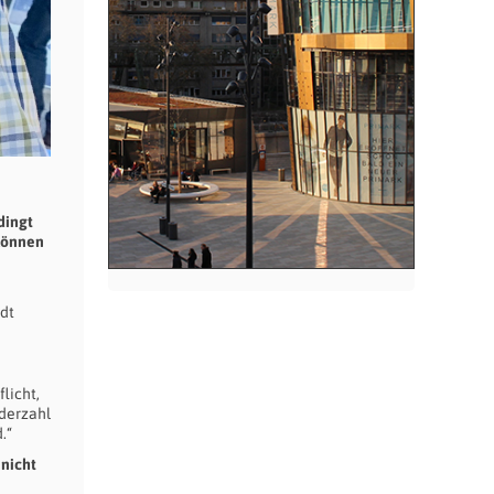
dingt
 können
dt
licht,
ederzahl
.“
nicht