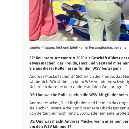
Günter Pröpper, Idol und Edel-Fan in Personalunion, bei eine
SZ: Bei ihrem Amtsantritt 2020 als Geschäftsführer de
etwas machen, das Freude, Herz und Verstand miteinand
Sie aus dieser Rolle heraus für den WSV beitragen?
Andreas Mucke lachend:“ Sicherlich die Freude, das He
säuberlich. Wir stehen ja beim WSV vor einem schwier
sicherlich das eine oder andere auf den Weg bringen.“
DS: Und welche Rolle spielen die WSV-Mitglieder bei
Andreas Mucke: „Die Mitglieder sind für mich das trag
sie auch in unsere Arbeit und in unsere Überlegungen 
von derzeit nur noch rund 1.300 wieder auf eine Größe z
DS: Und was macht Andreas Mucke, wenn er seinen ber
um den WSV kümmert?