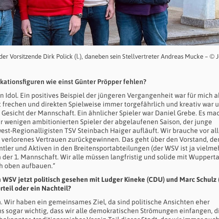
r Vorsitzende Dirk Polick (l.), daneben sein Stellvertreter Andreas Mucke – © 
ikationsfiguren wie einst Günter Pröpper fehlen?
Idol. Ein positives Beispiel der jüngeren Vergangenheit war für mich a
 frechen und direkten Spielweise immer torgefährlich und kreativ war 
 Gesicht der Mannschaft. Ein ähnlicher Spieler war Daniel Grebe. Es ma
der wenigen ambitionierten Spieler der abgelaufenen Saison, der junge
t-Regionalligisten TSV Steinbach Haiger aufläuft. Wir brauche vor al
r verlorenes Vertrauen zurückgewinnen. Das geht über den Vorstand, de
tler und Aktiven in den Breitensportabteilungen (der WSV ist ja vielmeh
n der 1. Mannschaft. Wir alle müssen langfristig und solide mit Wupperta
h oben aufbauen.“
m WSV jetzt politisch gesehen mit Ludger Kineke (CDU) und Marc Schulz 
rteil oder ein Nachteil?
. Wir haben ein gemeinsames Ziel, da sind politische Ansichten eher
uns sogar wichtig, dass wir alle demokratischen Strömungen einfangen, di