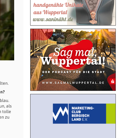
lten.
en?
blau.
n, als
 tolle
en zu