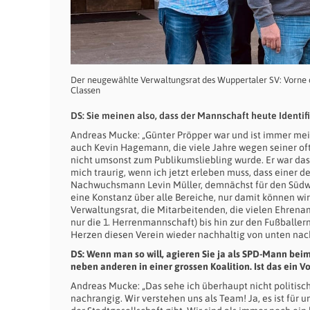
Der neugewählte Verwaltungsrat des Wuppertaler SV: Vorne de
Classen
DS: Sie meinen also, dass der Mannschaft heute Identif
Andreas Mucke: „Günter Pröpper war und ist immer mein 
auch Kevin Hagemann, die viele Jahre wegen seiner oft
nicht umsonst zum Publikumsliebling wurde. Er war das
mich traurig, wenn ich jetzt erleben muss, dass einer 
Nachwuchsmann Levin Müller, demnächst für den Südwes
eine Konstanz über alle Bereiche, nur damit können wi
Verwaltungsrat, die Mitarbeitenden, die vielen Ehrenam
nur die 1. Herrenmannschaft) bis hin zur den Fußballer
Herzen diesen Verein wieder nachhaltig von unten nac
DS: Wenn man so will, agieren Sie ja als SPD-Mann bei
neben anderen in einer grossen Koalition. Ist das ein Vo
Andreas Mucke: „Das sehe ich überhaupt nicht politisch
nachrangig. Wir verstehen uns als Team! Ja, es ist für 