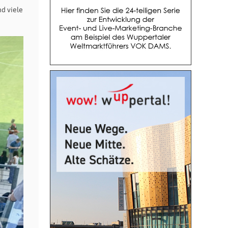
h
d viele