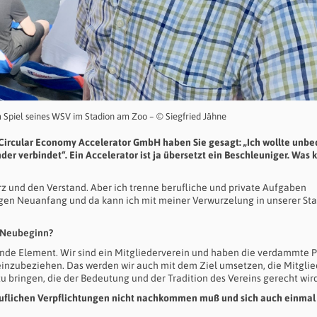
m Spiel seines WSV im Stadion am Zoo – © Siegfried Jähne
r Circular Economy Accelerator GmbH haben Sie gesagt: „Ich wollte unbe
er verbindet“. Ein Accelerator ist ja übersetzt ein Beschleuniger. Was
rz und den Verstand. Aber ich trenne berufliche und private Aufgaben
igen Neuanfang und da kann ich mit meiner Verwurzelung in unserer Sta
m Neubeginn?
ende Element. Wir sind ein Mitgliederverein und haben die verdammte Pf
einzubeziehen. Das werden wir auch mit dem Ziel umsetzen, die Mitgli
u bringen, die der Bedeutung und der Tradition des Vereins gerecht wird
uflichen Verpflichtungen nicht nachkommen muß und sich auch einmal 