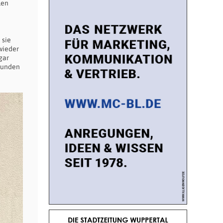
len
 sie
 wieder
gar
rbunden