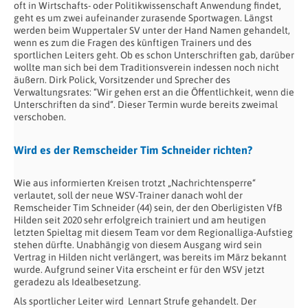
oft in Wirtschafts- oder Politikwissenschaft Anwendung findet,
geht es um zwei aufeinander zurasende Sportwagen. Längst
werden beim Wuppertaler SV unter der Hand Namen gehandelt,
wenn es zum die Fragen des künftigen Trainers und des
sportlichen Leiters geht. Ob es schon Unterschriften gab, darüber
wollte man sich bei dem Traditionsverein indessen noch nicht
äußern. Dirk Polick, Vorsitzender und Sprecher des
Verwaltungsrates: “Wir gehen erst an die Öffentlichkeit, wenn die
Unterschriften da sind“. Dieser Termin wurde bereits zweimal
verschoben.
Wird es der Remscheider Tim Schneider richten?
Wie aus informierten Kreisen trotzt „Nachrichtensperre“
verlautet, soll der neue WSV-Trainer danach wohl der
Remscheider Tim Schneider (44) sein, der den Oberligisten VfB
Hilden seit 2020 sehr erfolgreich trainiert und am heutigen
letzten Spieltag mit diesem Team vor dem Regionalliga-Aufstieg
stehen dürfte. Unabhängig von diesem Ausgang wird sein
Vertrag in Hilden nicht verlängert, was bereits im März bekannt
wurde. Aufgrund seiner Vita erscheint er für den WSV jetzt
geradezu als Idealbesetzung.
Als sportlicher Leiter wird
Lennart Strufe gehandelt. Der