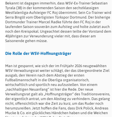
Bekannt ist dagegen immerhin, dass WSV-Ex-Trainer Sebastian
Tyrala (38) in der kommenden Saison den sechstklassigen
Westfalenliga-Aufsteiger FC Roj übernimmt. Sein Co-Trainer wird
Serra Bingöl vom Oberligisten Türkspor Dortmund. Der bisherige
Dortmunder Trainer Marcel Radke führte den FC Roj in der
laufenden Saison souverän zum Aufstieg und holte zuletzt auch
noch den Kreispokal. Ungeachtet dessen teilte der Vorstand dem
40jährigen zur Verwunderung vieler mit, dass dieser am
Saisonende gehen müsse.
Die Rolle der WSV-Hoffnungsträger
Man ist gespannt, wie sich der im Frühjahr 2026 neugewählten
WSV-Verwaltungsrat weiter schlägt, der das übergeordnete Ziel
ausgab, den Verein nach dem Abstieg der ersten
Fußballmannschaft in die Oberliga organisatorisch,
wirtschaftlich und sportlich neu aufzustellen. Von einem
„nachhaltigen Neuanfang“ ist hier die Rede. Der neue
Verwaltungsrat galt als „Hoffnungsträger“ des Traditionsvereins,
der eigentlich antrat, um den Abstieg zu verhindern. Das gelang
nicht, offensichtlich war die Zeit zu kurz, um das Ruder noch
herumzureißen. Jetzt hoffen die Fans, dass Dirk Polick, Andreas
Mucke & Co. ein glückliches Händchen haben und die Weichen