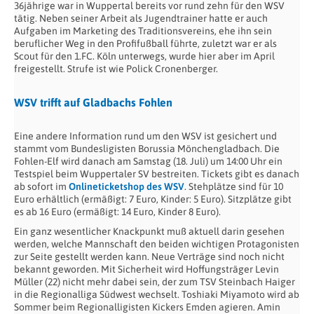
36jährige war in Wuppertal bereits vor rund zehn für den WSV
tätig. Neben seiner Arbeit als Jugendtrainer hatte er auch
Aufgaben im Marketing des Traditionsvereins, ehe ihn sein
beruflicher Weg in den Profifußball führte, zuletzt war er als
Scout für den 1.FC. Köln unterwegs, wurde hier aber im April
freigestellt. Strufe ist wie Polick Cronenberger.
WSV trifft auf Gladbachs Fohlen
Eine andere Information rund um den WSV ist gesichert und
stammt vom Bundesligisten Borussia Mönchengladbach. Die
Fohlen-Elf wird danach am Samstag (18. Juli) um 14:00 Uhr ein
Testspiel beim Wuppertaler SV bestreiten. Tickets gibt es danach
ab sofort im
Onlineticketshop des WSV
. Stehplätze sind für 10
Euro erhältlich (ermäßigt: 7 Euro, Kinder: 5 Euro). Sitzplätze gibt
es ab 16 Euro (ermäßigt: 14 Euro, Kinder 8 Euro).
Ein ganz wesentlicher Knackpunkt muß aktuell darin gesehen
werden, welche Mannschaft den beiden wichtigen Protagonisten
zur Seite gestellt werden kann. Neue Verträge sind noch nicht
bekannt geworden. Mit Sicherheit wird Hoffungsträger Levin
Müller (22) nicht mehr dabei sein, der zum TSV Steinbach Haiger
in die Regionalliga Südwest wechselt. Toshiaki Miyamoto wird ab
Sommer beim Regionalligisten Kickers Emden agieren. Amin