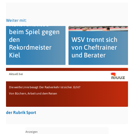
Weiter mit:
Rekordkulisse
beim Spiel gegen
den
WSV trennt sich
Rekordmeister
von Cheftrainer
Kiel
und Berater
Aktuell bei
Die weiße Linie besagt: Der Radverkehr ist sicher. Echt?
Von Büchern, Arbeit und dem Reisen
der Rubrik Sport