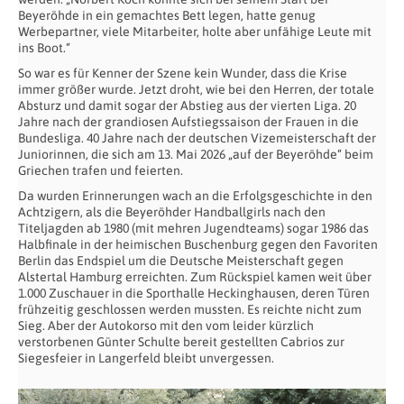
Beyeröhde in ein gemachtes Bett legen, hatte genug
Werbepartner, viele Mitarbeiter, holte aber unfähige Leute mit
ins Boot.“
So war es für Kenner der Szene kein Wunder, dass die Krise
immer größer wurde. Jetzt droht, wie bei den Herren, der totale
Absturz und damit sogar der Abstieg aus der vierten Liga. 20
Jahre nach der grandiosen Aufstiegssaison der Frauen in die
Bundesliga. 40 Jahre nach der deutschen Vizemeisterschaft der
Juniorinnen, die sich am 13. Mai 2026 „auf der Beyeröhde“ beim
Griechen trafen und feierten.
Da wurden Erinnerungen wach an die Erfolgsgeschichte in den
Achtzigern, als die Beyeröhder Handballgirls nach den
Titeljagden ab 1980 (mit mehren Jugendteams) sogar 1986 das
Halbfinale in der heimischen Buschenburg gegen den Favoriten
Berlin das Endspiel um die Deutsche Meisterschaft gegen
Alstertal Hamburg erreichten. Zum Rückspiel kamen weit über
1.000 Zuschauer in die Sporthalle Heckinghausen, deren Türen
frühzeitig geschlossen werden mussten. Es reichte nicht zum
Sieg. Aber der Autokorso mit den vom leider kürzlich
verstorbenen Günter Schulte bereit gestellten Cabrios zur
Siegesfeier in Langerfeld bleibt unvergessen.