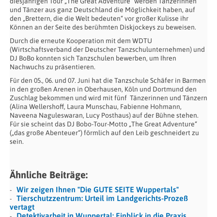
diesjährigen Tour „The Great Adventure“ werden Tänzerinnen
und Tänzer aus ganz Deutschland die Möglichkeit haben, auf
den „Brettern, die die Welt bedeuten“ vor großer Kulisse ihr
Können an der Seite des berühmten Diskjockeys zu beweisen.
Durch die erneute Kooperation mit dem WDTU
(Wirtschaftsverband der Deutscher Tanzschulunternehmen) und
DJ BoBo konnten sich Tanzschulen bewerben, um Ihren
Nachwuchs zu präsentieren.
Für den 05., 06. und 07. Juni hat die Tanzschule Schäfer in Barmen
in den großen Arenen in Oberhausen, Köln und Dortmund den
Zuschlag bekommen und wird mit fünf Tänzerinnen und Tänzern
(Alina Wellershoff, Laura Munschau, Fabienne Hohmann,
Naveena Naguleswaran, Lucy Posthaus) auf der Bühne stehen.
Für sie scheint das DJ Bobo-Tour-Motto „The Great Adventure“
(„das große Abenteuer“) förmlich auf den Leib geschneidert zu
sein.
Ähnliche Beiträge:
Wir zeigen Ihnen "Die GUTE SEITE Wuppertals"
Tierschutzzentrum: Urteil im Landgerichts-Prozeß
vertagt
Detektivarbeit in Wuppertal: Einblick in die Praxis