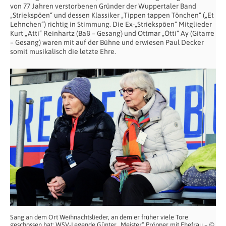
von 77 Jahren verstorbenen Gründer der Wuppertaler Band
„Striekspöen“ und dessen Klassiker „Tippen tappen Tönchen“ („Et
Lehnchen“) richtig in Stimmung. Die Ex-„Striekspöen“ Mitglieder
Kurt „Atti“ Reinhartz (Baß – Gesang) und Ottmar „Ötti“ Ay (Gitarre
– Gesang) waren mit auf der Bühne und erwiesen Paul Decker
somit musikalisch die letzte Ehre.
Sang an dem Ort Weihnachtslieder, an dem er früher viele Tore
geschossen hat: WSV-Legende Günter „Meister“ Pröpper mit Ehefrau – ©