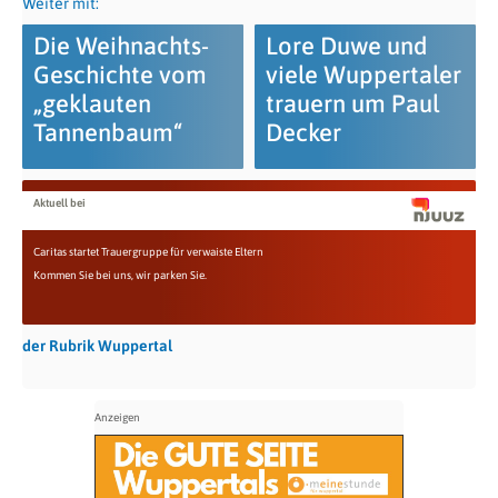
Weiter mit:
Die Weihnachts-
Lore Duwe und
Geschichte vom
viele Wuppertaler
„geklauten
trauern um Paul
Tannenbaum“
Decker
Aktuell bei
Caritas startet Trauergruppe für verwaiste Eltern
Kommen Sie bei uns, wir parken Sie.
der Rubrik Wuppertal