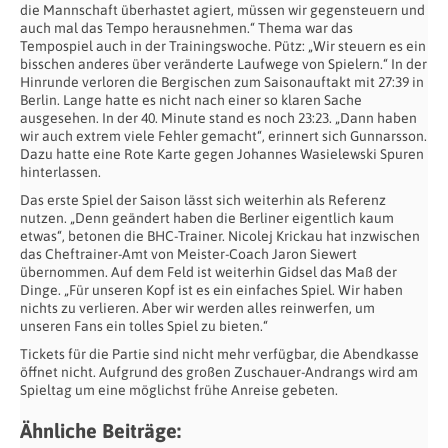
die Mannschaft überhastet agiert, müssen wir gegensteuern und
auch mal das Tempo herausnehmen.“ Thema war das
Tempospiel auch in der Trainingswoche. Pütz: „Wir steuern es ein
bisschen anderes über veränderte Laufwege von Spielern.“ In der
Hinrunde verloren die Bergischen zum Saisonauftakt mit 27:39 in
Berlin. Lange hatte es nicht nach einer so klaren Sache
ausgesehen. In der 40. Minute stand es noch 23:23. „Dann haben
wir auch extrem viele Fehler gemacht“, erinnert sich Gunnarsson.
Dazu hatte eine Rote Karte gegen Johannes Wasielewski Spuren
hinterlassen.
Das erste Spiel der Saison lässt sich weiterhin als Referenz
nutzen. „Denn geändert haben die Berliner eigentlich kaum
etwas“, betonen die BHC-Trainer. Nicolej Krickau hat inzwischen
das Cheftrainer-Amt von Meister-Coach Jaron Siewert
übernommen. Auf dem Feld ist weiterhin Gidsel das Maß der
Dinge. „Für unseren Kopf ist es ein einfaches Spiel. Wir haben
nichts zu verlieren. Aber wir werden alles reinwerfen, um
unseren Fans ein tolles Spiel zu bieten.“
Tickets für die Partie sind nicht mehr verfügbar, die Abendkasse
öffnet nicht. Aufgrund des großen Zuschauer-Andrangs wird am
Spieltag um eine möglichst frühe Anreise gebeten.
Ähnliche Beiträge: