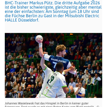
BHC-Trainer Markus Pütz. Die dritte Aufgabe 2026
ist die bisher schwierigste, gleichzeitig aber mental
eine der einfachsten: Am Sonntag (um 18 Uhr sind
die Füchse Berlin zu Gast in der Mitsubishi Electric
HALLE Düsseldorf.
Johannes Wasielewski hat das Hinspiel in Berlin in keiner guter
Erinnerung. Dort wurde er mit einer Roten Karte vom Platz gestellt – ©