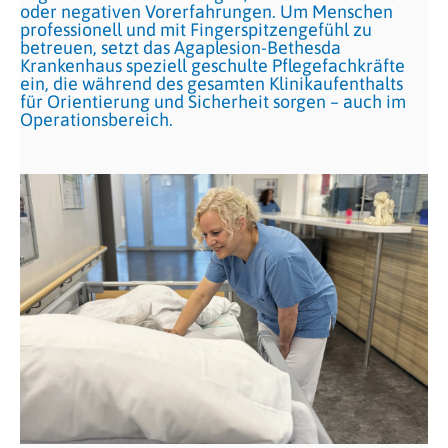
oder negativen Vorerfahrungen. Um Menschen
professionell und mit Fingerspitzengefühl zu
betreuen, setzt das Agaplesion-Bethesda
Krankenhaus speziell geschulte Pflegefachkräfte
ein, die während des gesamten Klinikaufenthalts
für Orientierung und Sicherheit sorgen – auch im
Operationsbereich.