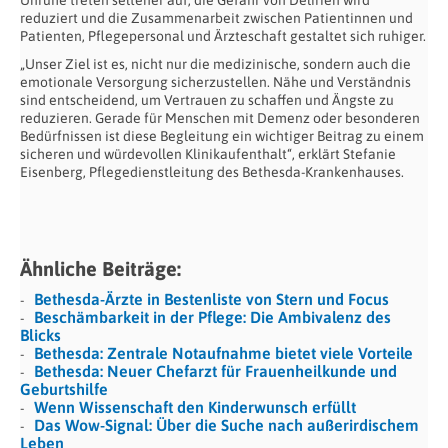
Unruhe treten seltener auf, die Gefahr von Delirien wird
reduziert und die Zusammenarbeit zwischen Patientinnen und
Patienten, Pflegepersonal und Ärzteschaft gestaltet sich ruhiger.
„Unser Ziel ist es, nicht nur die medizinische, sondern auch die
emotionale Versorgung sicherzustellen. Nähe und Verständnis
sind entscheidend, um Vertrauen zu schaffen und Ängste zu
reduzieren. Gerade für Menschen mit Demenz oder besonderen
Bedürfnissen ist diese Begleitung ein wichtiger Beitrag zu einem
sicheren und würdevollen Klinikaufenthalt“, erklärt Stefanie
Eisenberg, Pflegedienstleitung des Bethesda-Krankenhauses.
Ähnliche Beiträge:
Bethesda-Ärzte in Bestenliste von Stern und Focus
Beschämbarkeit in der Pflege: Die Ambivalenz des
Blicks
Bethesda: Zentrale Notaufnahme bietet viele Vorteile
Bethesda: Neuer Chefarzt für Frauenheilkunde und
Geburtshilfe
Wenn Wissenschaft den Kinderwunsch erfüllt
Das Wow-Signal: Über die Suche nach außerirdischem
Leben