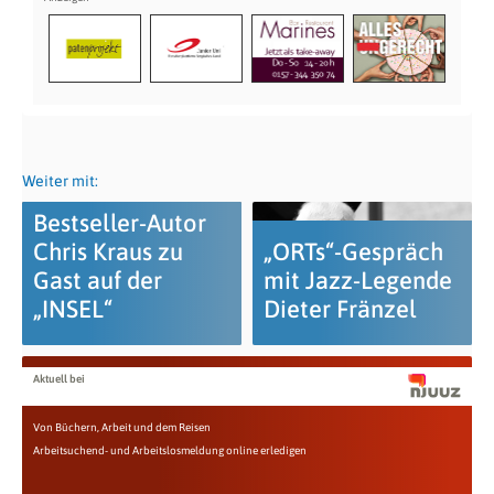
Weiter mit:
Bestseller-Autor
Chris Kraus zu
„ORTs“-Gespräch
Gast auf der
mit Jazz-Legende
„INSEL“
Dieter Fränzel
Aktuell bei
Von Büchern, Arbeit und dem Reisen
Arbeitsuchend- und Arbeitslosmeldung online erledigen