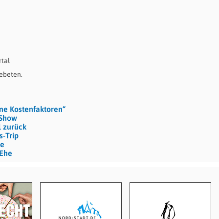
rtal
gebeten.
ine Kostenfaktoren“
-Show
l zurück
s-Trip
de
 Ehe