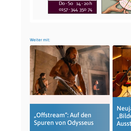
Weiter mit:
Neuj
„Offstream“: Auf den
„Bild
Spuren von Odysseus
Auss