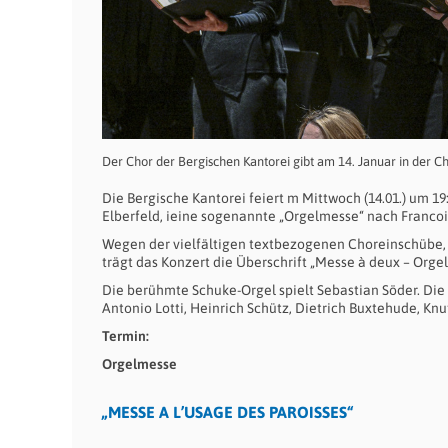
Der Chor der Bergischen Kantorei gibt am 14. Januar in der Chr
Die Bergische Kantorei feiert m Mittwoch (14.01.) um 1
Elberfeld, ieine sogenannte „Orgelmesse“ nach Francoi
Wegen der vielfältigen textbezogenen Choreinschübe, d
trägt das Konzert die Überschrift „Messe à deux – Orgel
Die berühmte Schuke-Orgel spielt Sebastian Söder. Die 
Antonio Lotti, Heinrich Schütz, Dietrich Buxtehude, K
Termin:
Orgelmesse
„MESSE A L’USAGE DES PAROISSES“