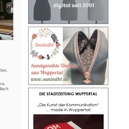
.
fen,
us,
Bach.