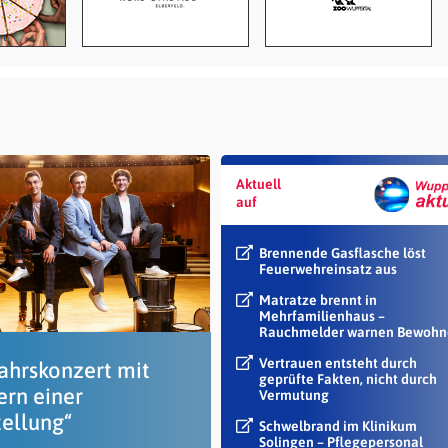
Aktuell
auf
Brennende Gasflasche löst
Feuerwehreinsatz aus
Matratze brennt in
Mehrfamilienhaus –
Rauchmelder warnen Bewohn
Vertrauen entsteht durch
ahrskonzert mit
geprüfte Fakten, nicht durch
ern einer
Vermutung
tellung“
Schwelbrand im Klinikum
Solingen – Pflegepersonal