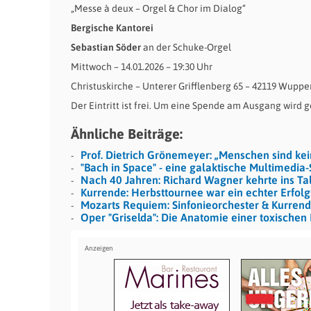
„Messe à deux – Orgel & Chor im Dialog“
Bergische Kantorei
Sebastian Söder
an der Schuke-Orgel
Mittwoch – 14.01.2026 – 19:30 Uhr
Christuskirche – Unterer Grifflenberg 65 – 42119 Wuppe
Der Eintritt ist frei. Um eine Spende am Ausgang wird 
Ähnliche Beiträge:
Prof. Dietrich Grönemeyer: „Menschen sind ke
"Bach in Space" - eine galaktische Multimedia
Nach 40 Jahren: Richard Wagner kehrte ins Ta
Kurrende: Herbsttournee war ein echter Erfolg
Mozarts Requiem: Sinfonieorchester & Kurren
Oper "Griselda": Die Anatomie einer toxischen