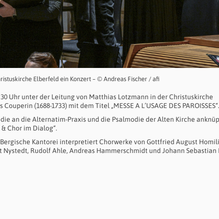
istuskirche Elberfeld ein Konzert – © Andreas Fischer / afi
9:30 Uhr unter der Leitung von Matthias Lotzmann in der Christuskirche
s Couperin (1688-1733) mit dem Titel „MESSE A L’USAGE DES PAROISSES“
ie an die Alternatim-Praxis und die Psalmodie der Alten Kirche anknüp
 & Chor im Dialog“.
Bergische Kantorei interpretiert Chorwerke von Gottfried August Homili
nut Nystedt, Rudolf Ahle, Andreas Hammerschmidt und Johann Sebastian 