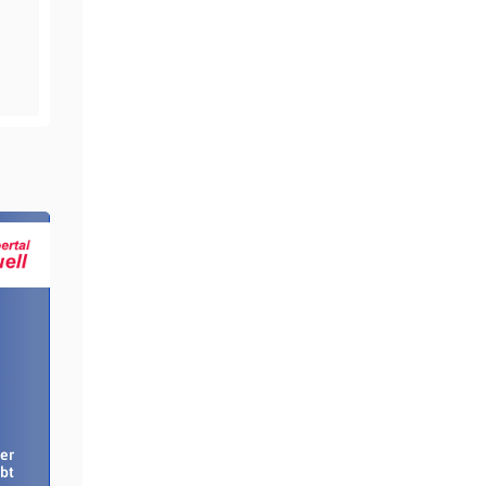
er
bt