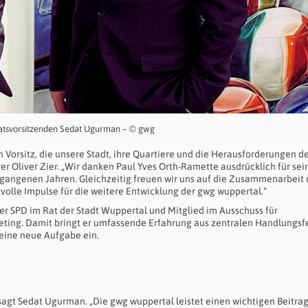
sratsvorsitzenden Sedat Ugurman – © gwg
Vorsitz, die unsere Stadt, ihre Quartiere und die Herausforderungen d
er Oliver Zier. „Wir danken Paul Yves Orth-Ramette ausdrücklich für sei
rgangenen Jahren. Gleichzeitig freuen wir uns auf die Zusammenarbeit 
olle Impulse für die weitere Entwicklung der gwg wuppertal.“
er SPD im Rat der Stadt Wuppertal und Mitglied im Ausschuss für
eting. Damit bringt er umfassende Erfahrung aus zentralen Handlungsf
eine neue Aufgabe ein.
sagt Sedat Ugurman. „Die gwg wuppertal leistet einen wichtigen Beitrag