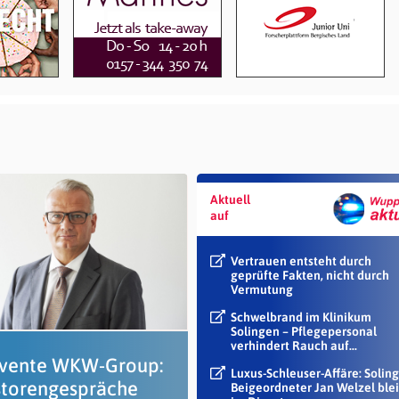
Aktuell
auf
Vertrauen entsteht durch
geprüfte Fakten, nicht durch
Vermutung
Schwelbrand im Klinikum
Solingen – Pflegepersonal
verhindert Rauch auf...
lvente WKW-Group:
Luxus-Schleuser-Affäre: Soling
storengespräche
Beigeordneter Jan Welzel blei