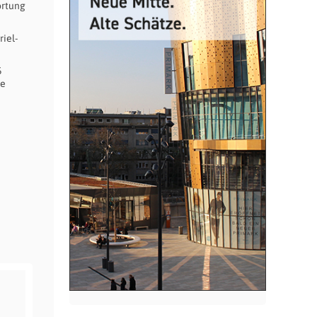
ortung
iel-
5
ie