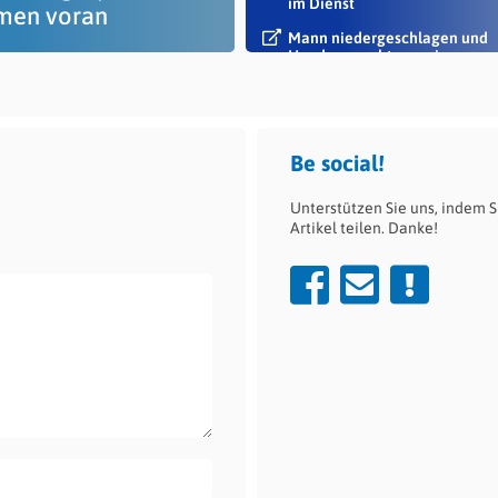
im Dienst
en voran
Mann niedergeschlagen und
Handy geraubt – zwei
Tatverdächtige...
Be social!
Unterstützen Sie uns, indem S
Artikel teilen. Danke!