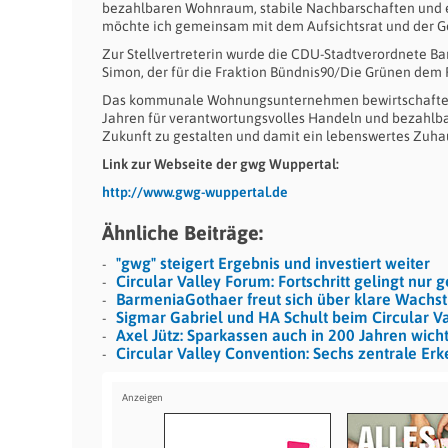
bezahlbaren Wohnraum, stabile Nachbarschaften und ei
möchte ich gemeinsam mit dem Aufsichtsrat und der G
Zur Stellvertreterin wurde die CDU-Stadtverordnete Ba
Simon, der für die Fraktion Bündnis90/Die Grünen dem 
Das kommunale Wohnungsunternehmen bewirtschaftet r
Jahren für verantwortungsvolles Handeln und bezahlbar
Zukunft zu gestalten und damit ein lebenswertes Zuhau
Link zur Webseite der gwg Wuppertal:
http://www.gwg-wuppertal.de
Ähnliche Beiträge:
"gwg" steigert Ergebnis und investiert weiter
Circular Valley Forum: Fortschritt gelingt nur
BarmeniaGothaer freut sich über klare Wach
Sigmar Gabriel und HA Schult beim Circular V
Axel Jütz: Sparkassen auch in 200 Jahren wicht
Circular Valley Convention: Sechs zentrale Erk