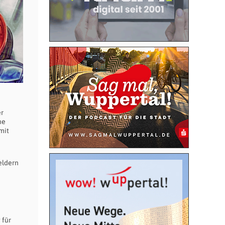
er
ne
mit
eldern
 für