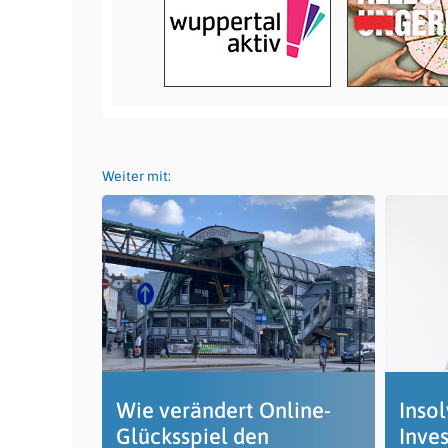
Weiter mit:
Wie verändert Online-
Inso
Glücksspiel den
Inve