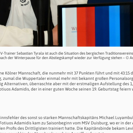
-Trainer Sebastian Tyrala ist auch die Situation des bergischen Traditionsvereins
 nach der Winterpause für den Abstiegskampf wieder zur Verfügung stehen – © Ar
 Kölner Mannschaft, die nunmehr mit 37 Punkten führt und mit 43:15 d
ig, zumal die Wuppertaler einmal mehr mit bekannt großen Personalsor
ig Alternativen, überraschte aber mit der erstmaligen Aufstellung des 1
otiuos Adamidis, der in einer guten Woche seinen 19. Geburtstag feiern 
tsinnsfehler des sonst so starken Mannschaftskapitäns Michael Luyambula
 Fotiuos Adamidis kam zu Saisonbeginn vom MSV Duisburg, wo er in der 
 Profis des Drittligisten trainiert hatte. Die Kapitänsbinde bekam Lev