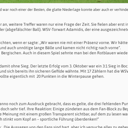
nd war noch einer der Besten, die glatte Niederlage konnte aber auch er verhind
 an, weitere Treffer waren nur eine Frage der Zeit. Sie fielen aber erst i
er (abgefälschter Ball). WSV-Torwart Adamidis, der eine ausgezeichnet
ten, wenn er sagte: „Wir waren nie mit einer Präsenz vorne. Wir hätte
nd auch unnötige lange Bälle und kamen nicht richtig nach vorne“.
e Bergischen. Auch in diesem Spiel sehnte man bei den Rotblauen wied
mit ohne Sieg. Der letzte Erfolg vom 3. Oktober war ein 3:1 Sieg in Boc
und sich bereits ihn sicheren Gefilde wähnte. Mit 17 Zählern hat die WS
 wollte eigentlich mit 20 Punkten in die Winterpause gehen.
anno noch zum Ausdruck gebracht, dass es gelte, die drei fehlenden Pun
doch sehr tief. Ihre Reaktion: Einige zündeten aus dem Fan-Block zu Be
re Meinung mit einem großen Transparent sichtbar, auf dem zu lesen war
sch stinkt vom Kopf an – sportliche Führung überdenken!“
 „Die Aussagen von den Fans sind hart, aber ich versuche alles zu gebe