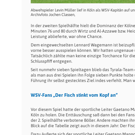
Abwehspieler Levin Müller lief in Köln als WSV-Kapitän auf u
Archivfoto Jochen Classen,
In der zweiten Spielhälfte hielt die Dominanz der Kölner
Minuten 76 und 80 durch Wirtz und Al-Azzawe bzw. Heid
Leistung ablieferte, war ohne Chance.
Dem eingewechselten Lennard Wagemann ist beizupflich
vorne besser ausspielen können. Wir hatten ungenaue u
Tatsächlich zählte man keine einzige Torchance für di
Schlusspfiff entgegen.
Seit nunmehr sieben Spieltagen blieb das Tyrala-Team da
als man aus drei Spielen ihn Folge sieben Punkte holte 
Führung ihr selbst gestecktes Ziel indes verfehlt. Man
WSV-Fans „Der Fisch stinkt vom Kopf an“
Vor diesem Spiel hatte der sportliche Leiter Gaetano M
Köln zu holen. Die Enttäuschung saß dann bei den Fans 
der 2. Spielhälfte verbotene Böller. Andere machten ih
Blick auf die Tabelle zeigt auch in diesem Jahr: Der Fi
Dazu äußerte sich der sportliche Leiter Gaetano Manno: