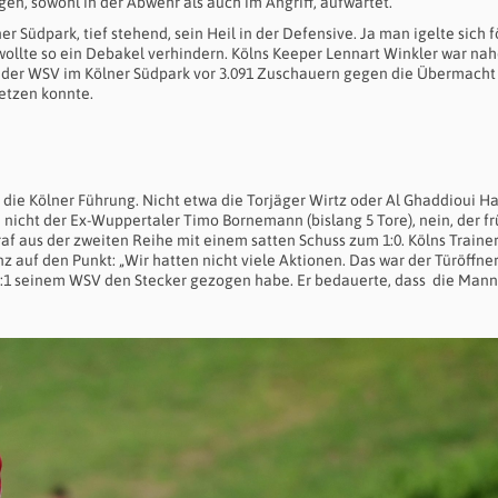
gen, sowohl in der Abwehr als auch im Angriff, aufwartet.
 Südpark, tief stehend, sein Heil in der Defensive. Ja man igelte sich 
 wollte so ein Debakel verhindern. Kölns Keeper Lennart Winkler war na
ch der WSV im Kölner Südpark vor 3.091 Zuschauern gegen die Übermacht
etzen konnte.
, die Kölner Führung. Nicht etwa die Torjäger Wirtz oder Al Ghaddioui 
h nicht der Ex-Wuppertaler Timo Bornemann (bislang 5 Tore), nein, der f
f aus der zweiten Reihe mit einem satten Schuss zum 1:0. Kölns Traine
z auf den Punkt: „Wir hatten nicht viele Aktionen. Das war der Türöffner
0:1 seinem WSV den Stecker gezogen habe. Er bedauerte, dass die Mann