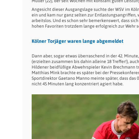
Müller (22), der seit Wochen mit konstant guten Leistun
Angesicht dieser Ausgangslage suchte der WSV im Kölner
ein und kam nur ganz selten zur Entlastungsangriffen,
arbeitslos. Und es schon sehr bemerkenswert, dass si
hohen Favoriten trotzdem lange erfolgreich zur Wehr s
Kölner Torjäger waren lange abgemeldet
Dann aber, sogar etwas überraschend in der 42. Minute
(erzielten zusammen bis dahin alleine 18 Treffer!), auc
Hildener beidfüßige Abwehrspieler Kevin Brechmann tra
Matthias Mink brachte es später bei der Pressekonferen
Sportdirektor Gaetano Manno meinte später, dass das 
nicht 45 Minuten lang konzentriert agiert habe.