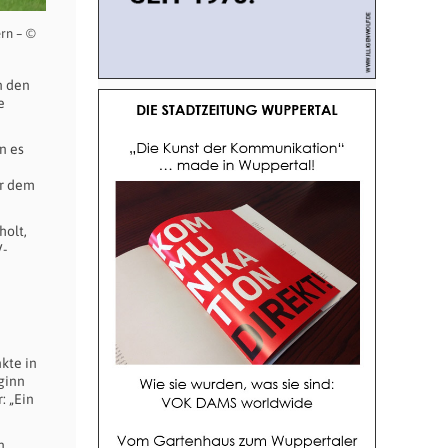
ern – ©
n den
e
n es
er dem
holt,
V-
kte in
ginn
: „Ein
n.