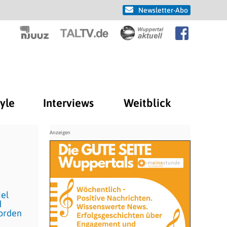
Newsletter-Abo
tyle
Interviews
Weitblick
iel
d
worden