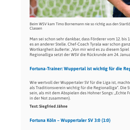
Beim WSV kam Timo Bornemann nie so richtig aus den Startlöc
Classen
Man sei schon sehr dankbar, dass Förderer vom 12. bis 1
es an anderer Stelle. Chef-Coach Tyrala war schon ganz a
Wortkargheit äußerte: „Von mir wird es zu diesem Spiel n
Regionalliga setzt der WSV die Rückrunde am 24. Janua
Fortuna-Trainer: Wuppertal ist wichtig für die Re
Wie wertvoll der Wuppertaler SV für die Liga ist, macht
als Traditionsverein wichtig für die Regionalliga“. D
sein, als mit dem Abspielen des Hohner Songs: „Echte
in der Not zusammen).
Text: Siegfried Jähne
Fortuna Köln – Wuppertaler SV 3:0 (1:0)