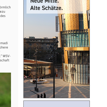
förmlich
hezu
 des
Hamadi
rühere
r
.“ WSV-
schaft