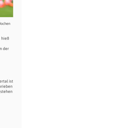
 Jochen
, hieß
In der
rtal ist
hrieben
 stehen