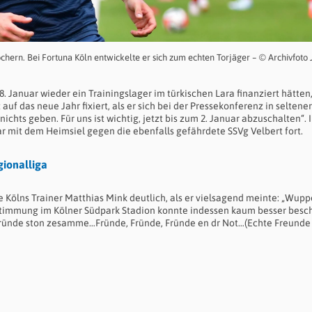
hern. Bei Fortuna Köln entwickelte er sich zum echten Torjäger – © Archivfoto
8. Januar wieder ein Trainingslager im türkischen Lara finanziert hätten
uf das neue Jahr fixiert, als er sich bei der Pressekonferenz in seltener
ichts geben. Für uns ist wichtig, jetzt bis zum 2. Januar abzuschalten“. 
r mit dem Heimsiel gegen die ebenfalls gefährdete SSVg Velbert fort.
gionalliga
e Kölns Trainer Matthias Mink deutlich, als er vielsagend meinte: „Wuppe
ie Stimmung im Kölner Südpark Stadion konnte indessen kaum besser besc
 Fründe ston zesamme…Fründe, Fründe, Fründe en dr Not…(Echte Freunde