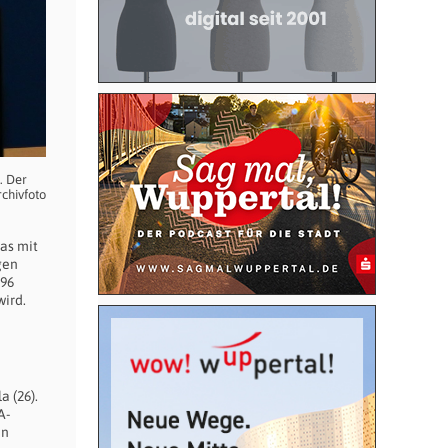
. Der
chivfoto
as mit
gen
,96
wird.
 (26).
A-
in