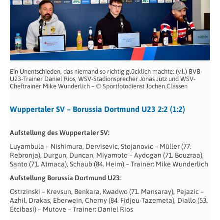
Ein Unentschieden, das niemand so richtig glücklich machte: (v.l.) BVB-
U23-Trainer Daniel Rios, WSV-Stadionsprecher Jonas Jütz und WSV-
Cheftrainer Mike Wunderlich – © Sportfotodienst Jochen Classen
Wuppertaler SV – Borussia Dortmund U23 2:2 (1:2)
Aufstellung des Wuppertaler SV:
Luyambula – Nishimura, Dervisevic, Stojanovic – Müller (77.
Rebronja), Durgun, Duncan, Miyamoto – Aydogan (71. Bouzraa),
Santo (71. Atmaca), Schaub (84. Heim) – Trainer: Mike Wunderlich
Aufstellung Borussia Dortmund U23:
Ostrzinski – Krevsun, Benkara, Kwadwo (71. Mansaray), Pejazic –
Azhil, Drakas, Eberwein, Cherny (84. Fidjeu-Tazemeta), Diallo (53.
Etcibasi) – Mutove – Trainer: Daniel Rios