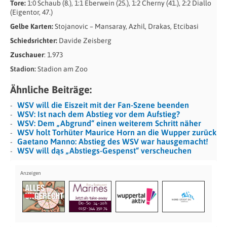
Tore:
1:0 Schaub (8.), 1:1 Eberwein (25.), 1:2 Cherny (41.), 2:2 Diallo
(Eigentor, 47.)
Gelbe Karten:
Stojanovic – Mansaray, Azhil, Drakas, Etcibasi
Schiedsrichter:
Davide Zeisberg
Zuschauer
: 1.973
Stadion:
Stadion am Zoo
Ähnliche Beiträge:
WSV will die Eiszeit mit der Fan-Szene beenden
WSV: Ist nach dem Abstieg vor dem Aufstieg?
WSV: Dem „Abgrund“ einen weiterem Schritt näher
WSV holt Torhüter Maurice Horn an die Wupper zurück
Gaetano Manno: Abstieg des WSV war hausgemacht!
WSV will dąs „Abstiegs-Gespenst“ verscheuchen