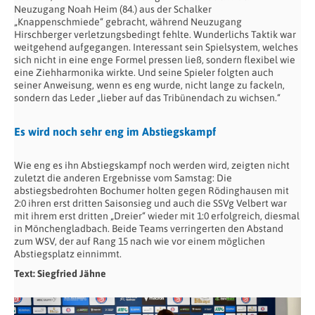
Neuzugang Noah Heim (84.) aus der Schalker
„Knappenschmiede“ gebracht, während Neuzugang
Hirschberger verletzungsbedingt fehlte. Wunderlichs Taktik war
weitgehend aufgegangen. Interessant sein Spielsystem, welches
sich nicht in eine enge Formel pressen ließ, sondern flexibel wie
eine Ziehharmonika wirkte. Und seine Spieler folgten auch
seiner Anweisung, wenn es eng wurde, nicht lange zu fackeln,
sondern das Leder „lieber auf das Tribünendach zu wichsen.“
Es wird noch sehr eng im Abstiegskampf
Wie eng es ihn Abstiegskampf noch werden wird, zeigten nicht
zuletzt die anderen Ergebnisse vom Samstag: Die
abstiegsbedrohten Bochumer holten gegen Rödinghausen mit
2:0 ihren erst dritten Saisonsieg und auch die SSVg Velbert war
mit ihrem erst dritten „Dreier“ wieder mit 1:0 erfolgreich, diesmal
in Mönchengladbach. Beide Teams verringerten den Abstand
zum WSV, der auf Rang 15 nach wie vor einem möglichen
Abstiegsplatz einnimmt.
Text: Siegfried Jähne