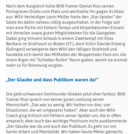
Nach dem Ausgleich holte BVB-Trainer Daniel Rios seinen
Portugiesen Diallo vom Platz und wechselte ihn gegen Ectibasi
aus. WSV-Verteidiger Levin Müller hatte den „Star-Spieler“ der
Gäste bis dahin nahezu völlig ausgeschaltet. In der Folge sah
man eine Partie mit hohem Tempo und körperbetonten Einsatz
mit Vorteilen sowie guten Möglichkeiten für die Gastgeber.
Dabei ging Vincent Schaub in einem Zweikampf mit Elias
Benkara im Strafraum zu Boden (57.), doch Schiri Davide Eisberg
(Solingen) verweigerte dem WSV den fälligen Strafstoß und
handelte sich damit das Mißfallen der Wuppertaler Fans ein, die
ihrem Ärger mit “Schieber-Rufen“ Raum gaben, womit sie einmal
mehr so für Stimmung sorgten.
„Der Glaube und dass Publikum waren da!“
Die gelb-schwarzen Dortmunder blieben jetzt eher farblos. BVB-
Trainer Rios sprach von keiner guten Leistung seiner
Mannschaft: „Das war zu wenig. Wir hatten nur drei, vier
Situationen, die wir umgesetzt haben“. Aber auch der WSV-
Coach ging kritisch mit Fehlern seiner Spieler um, die er offen
ansprach, aber auch das wichtige Positivum nicht ausklammerte:
„Der Glaube war da und auch das Publikum. Es geht nur mit
harter Arbeit und Mentalität. Wir haben heute Meter gemacht,