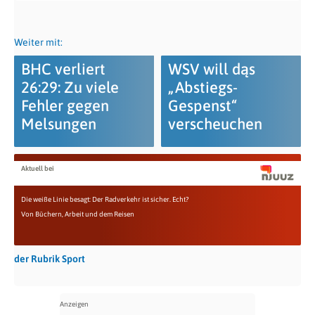
Weiter mit:
BHC verliert
WSV will dąs
26:29: Zu viele
„Abstiegs-
Fehler gegen
Gespenst“
Melsungen
verscheuchen
Aktuell bei
Die weiße Linie besagt: Der Radverkehr ist sicher. Echt?
Von Büchern, Arbeit und dem Reisen
der Rubrik Sport