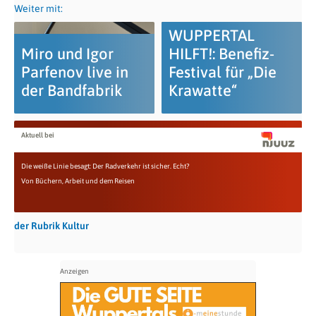
Weiter mit:
WUPPERTAL
Miro und Igor
HILFT!: Benefiz-
Parfenov live in
Festival für „Die
der Bandfabrik
Krawatte“
Aktuell bei
Die weiße Linie besagt: Der Radverkehr ist sicher. Echt?
Von Büchern, Arbeit und dem Reisen
der Rubrik Kultur