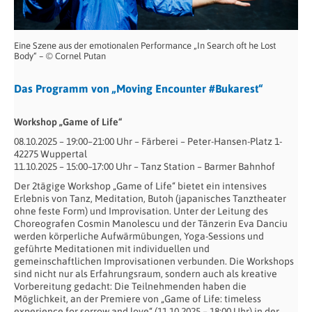
Eine Szene aus der emotionalen Performance „In Search oft he Lost
Body“ – © Cornel Putan
Das Programm von „Moving Encounter #Bukarest“
Workshop „Game of Life“
08.10.2025 – 19:00–21:00 Uhr – Färberei – Peter-Hansen-Platz 1-
42275 Wuppertal
11.10.2025 – 15:00–17:00 Uhr – Tanz Station – Barmer Bahnhof
Der 2tägige Workshop „Game of Life“ bietet ein intensives
Erlebnis von Tanz, Meditation, Butoh (japanisches Tanztheater
ohne feste Form) und Improvisation. Unter der Leitung des
Choreografen Cosmin Manolescu und der Tänzerin Eva Danciu
werden körperliche Aufwärmübungen, Yoga-Sessions und
geführte Meditationen mit individuellen und
gemeinschaftlichen Improvisationen verbunden. Die Workshops
sind nicht nur als Erfahrungsraum, sondern auch als kreative
Vorbereitung gedacht: Die Teilnehmenden haben die
Möglichkeit, an der Premiere von „Game of Life: timeless
experience for sorrow and love“ (11.10.2025 – 18:00 Uhr) in der