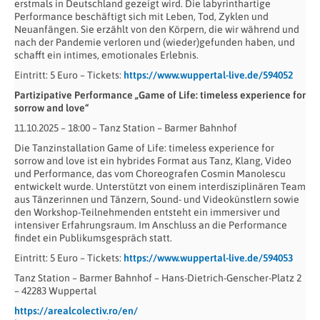
erstmals in Deutschland gezeigt wird. Die labyrinthartige
Performance beschäftigt sich mit Leben, Tod, Zyklen und
Neuanfängen. Sie erzählt von den Körpern, die wir während und
nach der Pandemie verloren und (wieder)gefunden haben, und
schafft ein intimes, emotionales Erlebnis.
Eintritt: 5 Euro – Tickets:
https://www.wuppertal-live.de/594052
Partizipative Performance „Game of Life: timeless experience for
sorrow and love“
11.10.2025 – 18:00 – Tanz Station – Barmer Bahnhof
Die Tanzinstallation Game of Life: timeless experience for
sorrow and love ist ein hybrides Format aus Tanz, Klang, Video
und Performance, das vom Choreografen Cosmin Manolescu
entwickelt wurde. Unterstützt von einem interdisziplinären Team
aus Tänzerinnen und Tänzern, Sound- und Videokünstlern sowie
den Workshop-Teilnehmenden entsteht ein immersiver und
intensiver Erfahrungsraum. Im Anschluss an die Performance
findet ein Publikumsgespräch statt.
Eintritt: 5 Euro – Tickets:
https://www.wuppertal-live.de/594053
Tanz Station – Barmer Bahnhof – Hans-Dietrich-Genscher-Platz 2
– 42283 Wuppertal
https://arealcolectiv.ro/en/