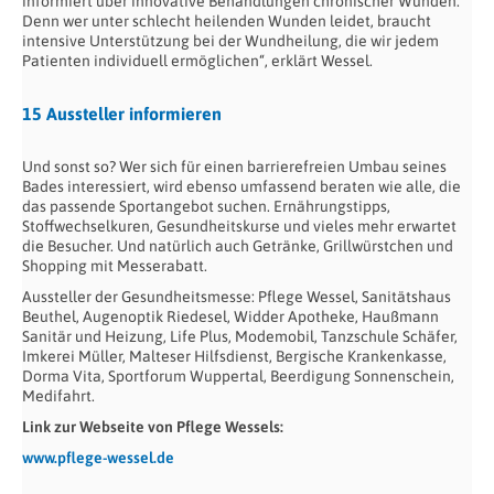
informiert über innovative Behandlungen chronischer Wunden.
Denn wer unter schlecht heilenden Wunden leidet, braucht
intensive Unterstützung bei der Wundheilung, die wir jedem
Patienten individuell ermöglichen“, erklärt Wessel.
15 Aussteller informieren
Und sonst so? Wer sich für einen barrierefreien Umbau seines
Bades interessiert, wird ebenso umfassend beraten wie alle, die
das passende Sportangebot suchen. Ernährungstipps,
Stoffwechselkuren, Gesundheitskurse und vieles mehr erwartet
die Besucher. Und natürlich auch Getränke, Grillwürstchen und
Shopping mit Messerabatt.
Aussteller der Gesundheitsmesse: Pflege Wessel, Sanitätshaus
Beuthel, Augenoptik Riedesel, Widder Apotheke, Haußmann
Sanitär und Heizung, Life Plus, Modemobil, Tanzschule Schäfer,
Imkerei Müller, Malteser Hilfsdienst, Bergische Krankenkasse,
Dorma Vita, Sportforum Wuppertal, Beerdigung Sonnenschein,
Medifahrt.
Link zur Webseite von Pflege Wessels:
www.pflege-wessel.de