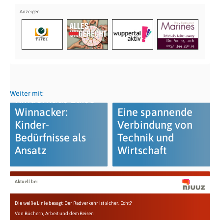
Weiter mit:
Kinderhaus Luise
Winnacker:
Eine spannende
Kinder-
Verbindung von
Bedürfnisse als
Technik und
Ansatz
Wirtschaft
Aktuell bei
Die weiße Linie besagt: Der Radverkehr ist sicher. Echt?
Von Büchern, Arbeit und dem Reisen