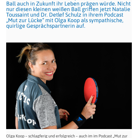
Ball auch in Zukunft ihr Leben prägen würde. Nicht
nur diesen kleinen weißen Ball griffen jetzt Natalie
Toussaint und Dr. Detlef Schulz in ihrem Podcast
„Mut zur Lücke“ mit Olga Koop als sympathische,
quirlige Gesprächspartnerin auf.
Olga Koop – schlagferig und erfolgreich – auch im im Podcast „Mut zur