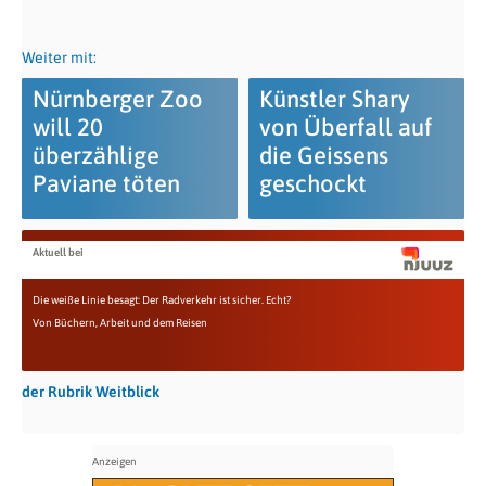
Weiter mit:
Nürnberger Zoo
Künstler Shary
will 20
von Überfall auf
überzählige
die Geissens
Paviane töten
geschockt
Aktuell bei
Die weiße Linie besagt: Der Radverkehr ist sicher. Echt?
Von Büchern, Arbeit und dem Reisen
der Rubrik Weitblick