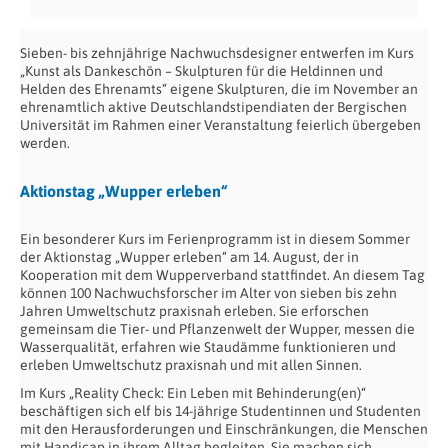
Sieben- bis zehnjährige Nachwuchsdesigner entwerfen im Kurs
„Kunst als Dankeschön – Skulpturen für die Heldinnen und
Helden des Ehrenamts“ eigene Skulpturen, die im November an
ehrenamtlich aktive Deutschlandstipendiaten der Bergischen
Universität im Rahmen einer Veranstaltung feierlich übergeben
werden.
Aktionstag „Wupper erleben“
Ein besonderer Kurs im Ferienprogramm ist in diesem Sommer
der Aktionstag „Wupper erleben“ am 14. August, der in
Kooperation mit dem Wupperverband stattfindet. An diesem Tag
können 100 Nachwuchsforscher im Alter von sieben bis zehn
Jahren Umweltschutz praxisnah erleben. Sie erforschen
gemeinsam die Tier- und Pflanzenwelt der Wupper, messen die
Wasserqualität, erfahren wie Staudämme funktionieren und
erleben Umweltschutz praxisnah und mit allen Sinnen.
Im Kurs „Reality Check: Ein Leben mit Behinderung(en)“
beschäftigen sich elf bis 14-jährige Studentinnen und Studenten
mit den Herausforderungen und Einschränkungen, die Menschen
mit Handicap in ihrem Alltag begleiten. Sie machen sich