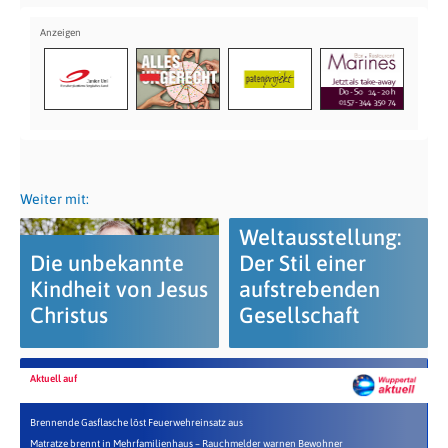
Weiter mit:
Weltausstellung:
Die unbekannte
Der Stil einer
Kindheit von Jesus
aufstrebenden
Christus
Gesellschaft
Aktuell auf
Brennende Gasflasche löst Feuerwehreinsatz aus
Matratze brennt in Mehrfamilienhaus – Rauchmelder warnen Bewohner