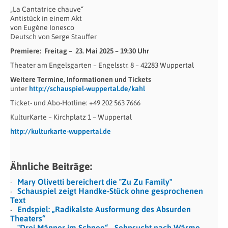
„La Cantatrice chauve“
Antistück in einem Akt
von Eugène Ionesco
Deutsch von Serge Stauffer
Premiere: Freitag – 23. Mai 2025 – 19:30 Uhr
Theater am Engelsgarten – Engelsstr. 8 – 42283 Wuppertal
Weitere Termine, Informationen und Tickets
unter
http://schauspiel-wuppertal.de/kahl
Ticket- und Abo-Hotline: +49 202 563 7666
KulturKarte – Kirchplatz 1 – Wuppertal
http://kulturkarte-wuppertal.de
Ähnliche Beiträge:
Mary Olivetti bereichert die "Zu Zu Family"
Schauspiel zeigt Handke-Stück ohne gesprochenen
Text
Endspiel: „Radikalste Ausformung des Absurden
Theaters“
"Drei Männer im Schnee“ - Sehnsucht nach Wärme