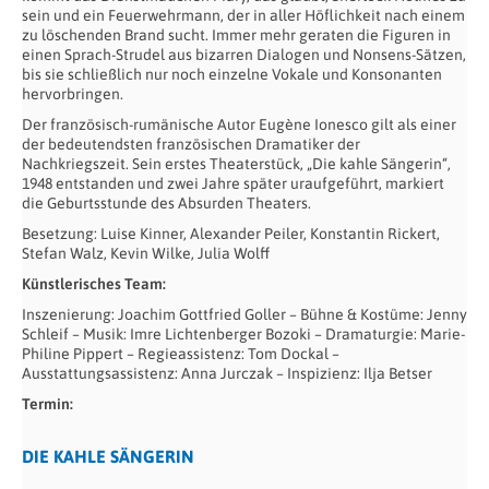
sein und ein Feuerwehrmann, der in aller Höflichkeit nach einem
zu löschenden Brand sucht. Immer mehr geraten die Figuren in
einen Sprach-Strudel aus bizarren Dialogen und Nonsens-Sätzen,
bis sie schließlich nur noch einzelne Vokale und Konsonanten
hervorbringen.
Der französisch-rumänische Autor Eugène Ionesco gilt als einer
der bedeutendsten französischen Dramatiker der
Nachkriegszeit. Sein erstes Theaterstück, „Die kahle Sängerin“,
1948 entstanden und zwei Jahre später uraufgeführt, markiert
die Geburtsstunde des Absurden Theaters.
Besetzung: Luise Kinner, Alexander Peiler, Konstantin Rickert,
Stefan Walz, Kevin Wilke, Julia Wolff
Künstlerisches Team:
Inszenierung: Joachim Gottfried Goller – Bühne & Kostüme: Jenny
Schleif – Musik: Imre Lichtenberger Bozoki – Dramaturgie: Marie-
Philine Pippert – Regieassistenz: Tom Dockal –
Ausstattungsassistenz: Anna Jurczak – Inspizienz: Ilja Betser
Termin:
DIE KAHLE SÄNGERIN