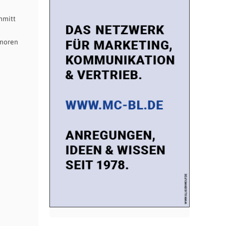
hmitt
onoren