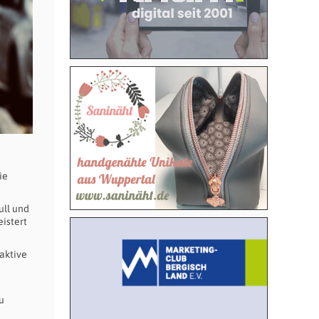
ie
ull und
istert
aktive
u