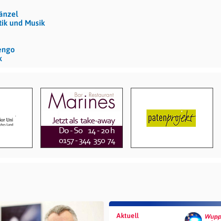
ränzel
tik und Musik
engo
k
Aktuell