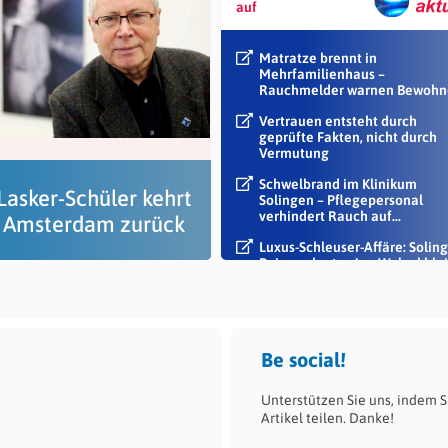
auf
Matratze brennt in
Mehrfamilienhaus –
Rauchmelder warnen Bewohn
Vertrauen entsteht durch
geprüfte Fakten, nicht durch
Vermutung
Schwelbrand im Klinikum
Lasker-Schüler kehrt
Solingen – Pflegepersonal
verhindert Rauch auf...
 Amsterdam zurück
Luxus-Schleuser-Affäre: Soling
Beigeordneter Jan Welzel blei
im Dienst
Be social!
Unterstützen Sie uns, indem S
Artikel teilen. Danke!