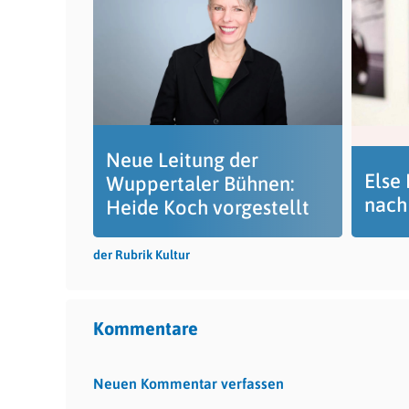
Neue Leitung der
Else 
Wuppertaler Bühnen:
nach
Heide Koch vorgestellt
der Rubrik Kultur
Kommentare
Neuen Kommentar verfassen