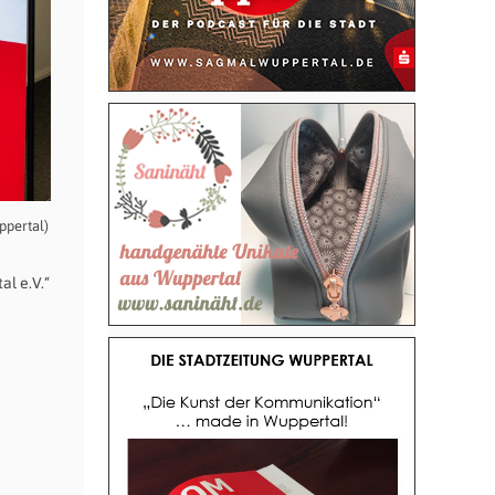
ppertal)
l e.V.“