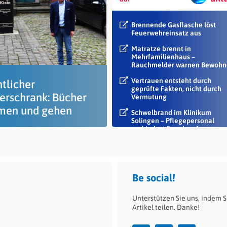
Brennende Gasflasche löst
Feuerwehreinsatz aus
Matratze brennt in
Mehrfamilienhaus –
Rauchmelder warnen Bewohn
Vertrauen entsteht durch
ntlicher
geprüfte Fakten, nicht durch
erschrank: Bücher
Vermutung
en und gehen
Schwelbrand im Klinikum
Solingen – Pflegepersonal
verhindert Rauch auf...
Be social!
Unterstützen Sie uns, indem S
Artikel teilen. Danke!