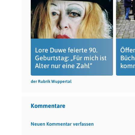
Lore Duwe feierte 90.
Öffe
Geburtstag: „Für mich ist
Büch
Alter nur eine Zahl“
komm
der Rubrik Wuppertal
Kommentare
Neuen Kommentar verfassen