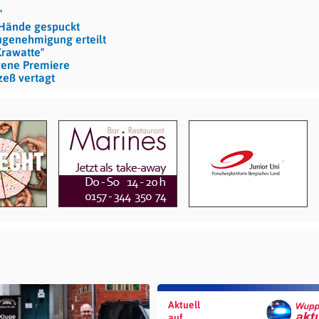
"
e Hände gespuckt
ugenehmigung erteilt
Krawatte"
ngene Premiere
zeß vertagt
Aktuell
auf