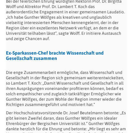
Bei der feierlichen Ehrung würdigten Rektorin Prof. Dr. Birgitta
Wolff und Altrektor Prof. Dr. Lambert T. Koch das
außerordentliche Engagement in einer gemeinsamen Laudatio.
„Ich habe Gunther Wölfges als kreativen und unglaublich
vielseitig interessierten Menschen kennengelernt, der in der
Region über ein exzellentes Netzwerk verfügt, an dem er die
Universität teilhaben lässt“, sagte Wolff. Er initiiere Austausch
und zeige Chancen auf.
Ex-Sparkassen-Chef brachte Wissenschaft und
Gesellschaft zusammen
Die enge Zusammenarbeit ermögliche, dass Wissenschaft und
Gesellschaft in der Region sich gemeinsam weiterentwickelten,
so Lambert T. Koch: „Damit Wissenschaft und Gesellschaft in all
ihren Ausprägungen voneinander profitieren können, bedarf es
solch empathischer und zugleich tatkräftiger Ermöglicher wie
Gunther Wölfges, der zum Wohle der Region immer wieder die
Richtigen zusammengeführt und motiviert hat.“
Der Hochschulratsvorsitzende Dr. Josef Beutelmann betonte: „Es
gibt keinen Zweifel daran, dass Gunther Wölfges ein idealer
Ehrenbürger der Bergischen Universität ist.“ Gunther Wölfges
dankte herzlich für die Ehrung und betonte: „Mir liegt es sehr am