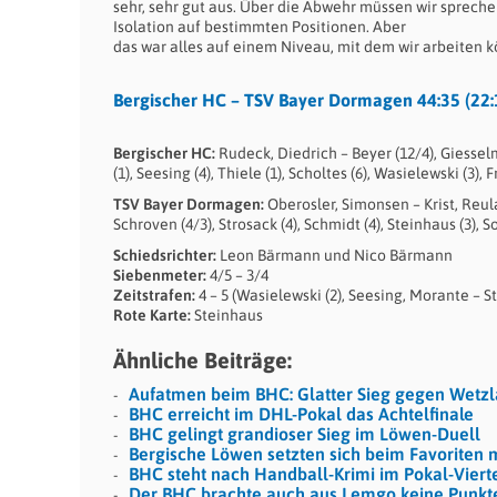
sehr, sehr gut aus. Über die Abwehr müssen wir sprech
Isolation auf bestimmten Positionen. Aber
das war alles auf einem Niveau, mit dem wir arbeiten k
Bergischer HC – TSV Bayer Dormagen 44:35 (22:
Bergischer HC:
Rudeck, Diedrich – Beyer (12/4), Giessel
(1), Seesing (4), Thiele (1), Scholtes (6), Wasielewski (3)
TSV Bayer Dormagen:
Oberosler, Simonsen – Krist, Reuland
Schroven (4/3), Strosack (4), Schmidt (4), Steinhaus (3), 
Schiedsrichter:
Leon Bärmann und Nico Bärmann
Siebenmeter:
4/5 – 3/4
Zeitstrafen:
4 – 5 (Wasielewski (2), Seesing, Morante – St
Rote Karte:
Steinhaus
Ähnliche Beiträge:
Aufatmen beim BHC: Glatter Sieg gegen Wetzl
BHC erreicht im DHL-Pokal das Achtelfinale
BHC gelingt grandioser Sieg im Löwen-Duell
Bergische Löwen setzten sich beim Favoriten 
BHC steht nach Handball-Krimi im Pokal-Vierte
Der BHC brachte auch aus Lemgo keine Punkt