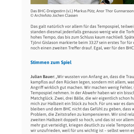
Das BHC-Dreigestirn (v.l.) Markus Pütz, Anor Thor Gunnarsson 
© Archivfoto Jochen Classen
Das galt natürlich vor allem für das Tempospiel, teilw
standen diesmal jedenfalls genauso wenig wie die Tor
hohes Tempo, das bis zum Schluss kaum nachließ. Späte
Tjörvi Gislason markierte beim 33:27 sein erstes Tor f
noch einen zweiten Treffer drauf. Egal, wer für den BHC
Stimmen zum Spiel
Julian Bauer:
„Wir wussten von Anfang an, dass die Trau
kampflos auf den Rücken legen, sondern mit allem, was w
Angriff wirklich gut machen. Wir machen wenig Fehler, 
Tempospiel nehmen. In der Abwehr haben wir ein biss
Matchglück. Zwei, drei Bälle, die wir eigentlich schon 
mich zur Halbzeit ein Stück zu hoch. Für uns war es dan
bleiben und dem BHC nicht das Gefühl zu geben, dass 
Problem, die Zeitstrafen zu kompensieren. Wir sind rela
zweiten Halbzeit doppelt so hoch, und das ist vor allem
mehr gut verteidigt, kriegen deutlich zu viele Tempotor
wir unzufrieden, weil für uns wichtig ist – selbst wen