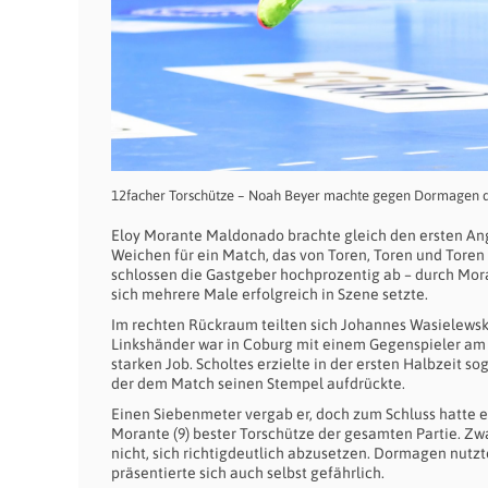
12facher Torschütze – Noah Beyer machte gegen Dormagen da
Eloy Morante Maldonado brachte gleich den ersten Angr
Weichen für ein Match, das von Toren, Toren und Toren 
schlossen die Gastgeber hochprozentig ab – durch Mora
sich mehrere Male erfolgreich in Szene setzte.
Im rechten Rückraum teilten sich Johannes Wasielewski
Linkshänder war in Coburg mit einem Gegenspieler a
starken Job. Scholtes erzielte in der ersten Halbzeit s
der dem Match seinen Stempel aufdrückte.
Einen Siebenmeter vergab er, doch zum Schluss hatte 
Morante (9) bester Torschütze der gesamten Partie. Zw
nicht, sich richtigdeutlich abzusetzen. Dormagen nutzt
präsentierte sich auch selbst gefährlich.