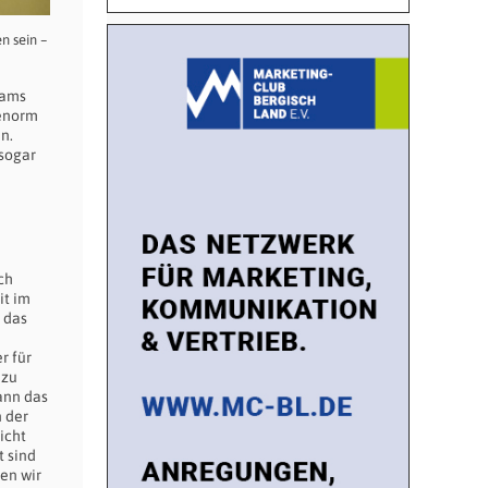
n sein –
eams
 enorm
n.
 sogar
ch
it im
 das
r für
 zu
ann das
n der
icht
t sind
ben wir