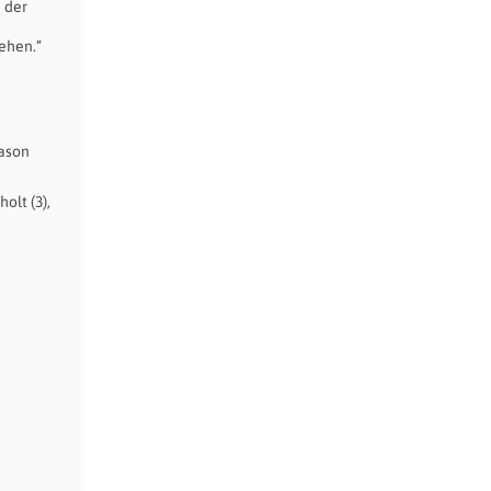
 der
ehen.“
lason
olt (3),