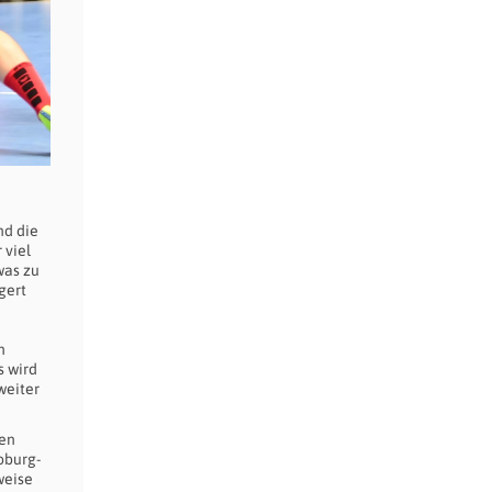
nd die
 viel
was zu
gert
n
s wird
weiter
hen
oburg-
weise