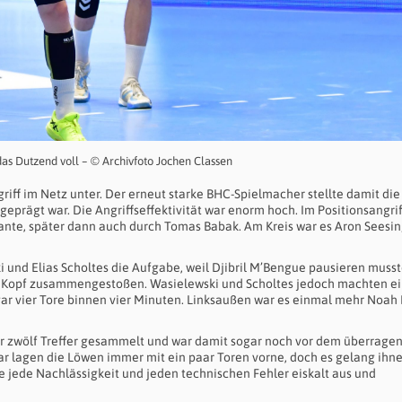
s Dutzend voll – © Archivfoto Jochen Classen
iff im Netz unter. Der erneut starke BHC-Spielmacher stellte damit die
geprägt war. Die Angriffseffektivität war enorm hoch. Im Positionsangrif
nte, später dann auch durch Tomas Babak. Am Kreis war es Aron Seesin
 und Elias Scholtes die Aufgabe, weil Djibril M’Bengue pausieren musst
m Kopf zusammengestoßen. Wasielewski und Scholtes jedoch machten e
ogar vier Tore binnen vier Minuten. Linksaußen war es einmal mehr Noah 
er zwölf Treffer gesammelt und war damit sogar noch vor dem überrage
ar lagen die Löwen immer mit ein paar Toren vorne, doch es gelang ihn
e jede Nachlässigkeit und jeden technischen Fehler eiskalt aus und