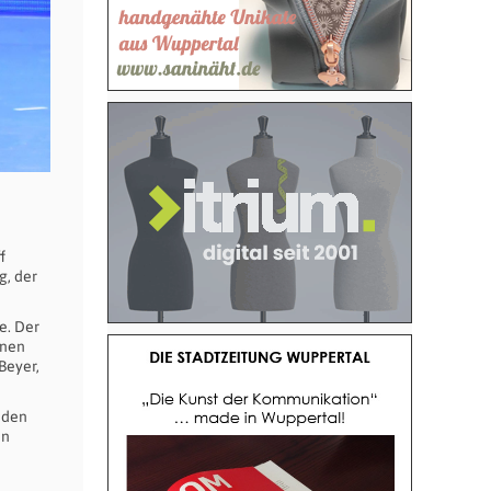
f
g, der
e. Der
inen
Beyer,
nden
en