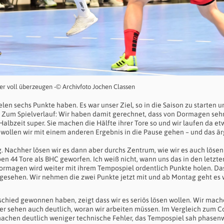
 voll überzeugen -© Archivfoto Jochen Classen
elen sechs Punkte haben. Es war unser Ziel, so in die Saison zu starten u
. Zum Spielverlauf: Wir haben damit gerechnet, dass von Dormagen sehr
lbzeit super. Sie machen die Hälfte ihrer Tore so und wir laufen da et
 wollen wir mit einem anderen Ergebnis in die Pause gehen – und das är
g. Nachher lösen wir es dann aber durchs Zentrum, wie wir es auch lösen
n 44 Tore als BHC geworfen. Ich weiß nicht, wann uns das in den letzte
 Dormagen wird weiter mit ihrem Tempospiel ordentlich Punkte holen. Da
gesehen. Wir nehmen die zwei Punkte jetzt mit und ab Montag geht es 
schied gewonnen haben, zeigt dass wir es seriös lösen wollen. Wir mac
 aber sehen auch deutlich, woran wir arbeiten müssen. Im Vergleich zum C
 machen deutlich weniger technische Fehler, das Tempospiel sah phasen