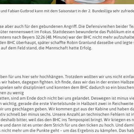
und Fabian Gutbrod kann mit dem Saisonstart in der 2. Bundeslliga sehr zufriede
eise aber auch für den gebundenen Angriff. Die Defensivreihen beider T
hüter nennenswert im Fokus. Stattdessen bewunderte das Publikum ein
stens nach Beyers 32:26 (48. Minute) war der BHC nicht mehr aufzuhalte
ür den BHC überhaupt, später schaffte Robin Granlund dasselbe und legte
 auf dem Feld stand, die Mannschaft hatte Erfolg.
ben für uns hier sehr hochhängen. Trotzdem wollten wir uns nicht einfa
ir haben, dagegen fighten. Ich finde, dass wir das in der ersten Halbze
spielen sehr diszipliniert und konnten dem BHC dadurch so ein bisschen
chen zu wenig
hatten, sind am Ende doch nicht bei uns gelandet. Deswegen ist minus vie
n wichtig, gerade die erste Viertelstunde in Halbzeit zwei in Reichweite
wir uns geschlagen geben. Wir kommen gut aus der Kabine und haben d
tiv schnell bei minus sechs. Unsere Anzahl an technischen Fehlern ist i
 deshalb bitter, weil das den BHC ins Tempospiel bringt. Wir kriegen es n
e und dann ist es unter dem Strich für uns den ticken zu hoch. Und dami
n es nicht mehr um die Punkte geht – um das Ergebnis zu kämpfen. Das ha