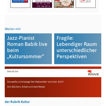
Weiter mit:
Jazz-Pianist
Fragile:
Roman Babik live
Lebendiger Raum
beim
unterschiedlicher
„Kultursommer“
Perspektiven
Aktuell bei
Die weiße Linie besagt: Der Radverkehr ist sicher. Echt?
Von Büchern, Arbeit und dem Reisen
der Rubrik Kultur