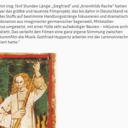
it insg. fünf Stunden Länge: „Siegfried“ und „Kriemhilds Rache“ hatten
r das größte und teuerste Filmprojekt, das bis dahin in Deutschland rea
 des Stoffs auf bestimmte Handlungsstränge fokussieren und dramatisch
mbination aus imaginierter germanischer Sagenwelt, Mittelalter-
us umgesetzt, mit einer Fülle sehr aufwändiger Bauten – inklusive arch
edreht. Das verleiht den Filmen eine ganz eigene Stimmung zwischen
mmfilm die Musik. Gottfried Huppertz arbeitet mit der Leitmotivtechni
ert hatte.“