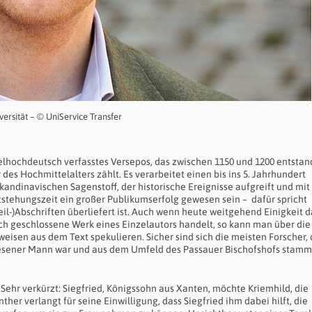
versität – © UniService Transfer
ttelhochdeutsch verfasstes Versepos, das zwischen 1150 und 1200 entstan
es Hochmittelalters zählt. Es verarbeitet einen bis ins 5. Jahrhundert
ndinavischen Sagenstoff, der historische Ereignisse aufgreift und mit
stehungszeit ein großer Publikumserfolg gewesen sein – dafür spricht
eil-)Abschriften überliefert ist. Auch wenn heute weitgehend Einigkeit 
ich geschlossene Werk eines Einzelautors handelt, so kann man über die
isen aus dem Text spekulieren. Sicher sind sich die meisten Forscher, 
elesener Mann war und aus dem Umfeld des Passauer Bischofshofs stamm
. Sehr verkürzt: Siegfried, Königssohn aus Xanten, möchte Kriemhild, die
er verlangt für seine Einwilligung, dass Siegfried ihm dabei hilft, die