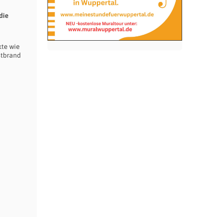
die
kte wie
stbrand