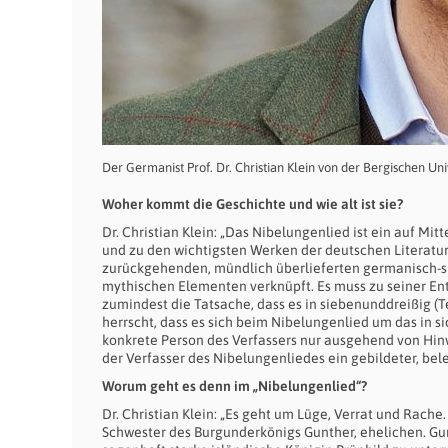
Der Germanist Prof. Dr. Christian Klein von der Bergischen Uni
Woher kommt die Geschichte und wie alt ist sie?
Dr. Christian Klein: „Das Nibelungenlied ist ein auf Mi
und zu den wichtigsten Werken der deutschen Literatur d
zurückgehenden, mündlich überlieferten germanisch-ska
mythischen Elementen verknüpft. Es muss zu seiner Ent
zumindest die Tatsache, dass es in siebenunddreißig (T
herrscht, dass es sich beim Nibelungenlied um das in s
konkrete Person des Verfassers nur ausgehend von Hinwe
der Verfasser des Nibelungenliedes ein gebildeter, b
Worum geht es denn im „Nibelungenlied“?
Dr. Christian Klein: „Es geht um Lüge, Verrat und Rache
Schwester des Burgunderkönigs Gunther, ehelichen. Gunth