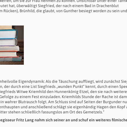
rwerfen, um sie zur Frau nehmen zu können. Unsichtbar unter einer Tarn
utet hat, überwältigt Siegfried, der nach einem Bad in Drachenblut
m Rücken), Brünhild, die glaubt, von Gunther besiegt worden zu sein un
heilvolle Eigendynamik: Als die Täuschung auffliegt, wird zunächst Sie
 der durch eine List Siegfrieds „wunden Punkt“ kennt, durch einen Spee
iegfrieds Witwe Kriemhild den Hunnenkönig Etzel, den sie nach weiter
efolge zu einem Fest einzuladen. Kriemhilds Stunde der Rache ist dam
in wahrer Blutrausch folgt. Am Schluss sind auf Seiten der Burgunder n
d enthaupten und anschließend schlägt sie eigenhändig Hagen den Kopf 
tter stehen schließlich fassungslos am Ort des Gemetzels.“
Regisseur Fritz Lang nahm sich seiner an und schuf ein weiteres filmisch