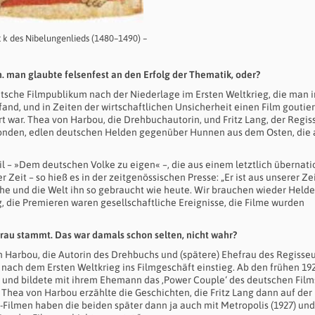
t k des Nibelungenlieds (1480–1490) –
.h. man glaubte felsenfest an den Erfolg der Thematik, oder?
eutsche Filmpublikum nach der Niederlage im Ersten Weltkrieg, die man i
and, und in Zeiten der wirtschaftlichen Unsicherheit einen Film goutie
rt war. Thea von Harbou, die Drehbuchautorin, und Fritz Lang, der Regiss
londen, edlen deutschen Helden gegenüber Hunnen aus dem Osten, die 
l – »Dem deutschen Volke zu eigen« –, die aus einem letztlich übernat
Zeit – so hieß es in der zeitgenössischen Presse: „Er ist aus unserer Ze
he und die Welt ihn so gebraucht wie heute. Wir brauchen wieder Held
, die Premieren waren gesellschaftliche Ereignisse, die Filme wurden
rau stammt. Das war damals schon selten, nicht wahr?
on Harbou, die Autorin des Drehbuchs und (spätere) Ehefrau des Regisseu
ie nach dem Ersten Weltkrieg ins Filmgeschäft einstieg. Ab den frühen 19
 und bildete mit ihrem Ehemann das ‚Power Couple‘ des deutschen Film
: Thea von Harbou erzählte die Geschichten, die Fritz Lang dann auf der
ilmen haben die beiden später dann ja auch mit Metropolis (1927) und