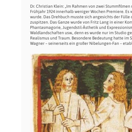
Dr. Christian Klein: „Im Rahmen von zwei Stummfilmen m
Frühjahr 1924 innerhalb weniger Wochen Premiere. Es wa
wurde. Das Drehbuch musste sich angesichts der Fülle
zuspitzen. Das Ganze wurde von Fritz Lang in einer Ko
Phantasmagorie, Jugendstil-Ästhetik und Expressionism
Waldlandschaften usw., denn es wurde nur im Studio g
Realismus und Traum. Besondere Bedeutung hatte im Stu
Wagner – seinerseits ein großer Nibelungen-Fan – etabli