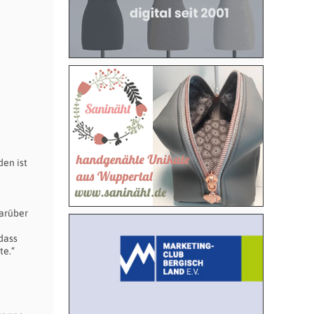
den ist
darüber
dass
te.“