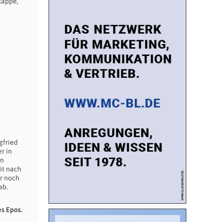
kappe,
d
gfried
r in
en
it nach
ur noch
ab.
es Epos.