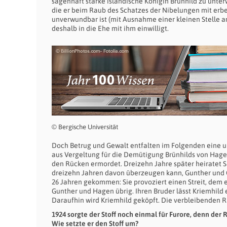
sagenhaft starke isländische Königin Brünhild zu unte
die er beim Raub des Schatzes der Nibelungen mit erbe
unverwundbar ist (mit Ausnahme einer kleinen Stelle a
deshalb in die Ehe mit ihm einwilligt.
© Bergische Universität
Doch Betrug und Gewalt entfalten im Folgenden eine un
aus Vergeltung für die Demütigung Brünhilds von Hagen,
den Rücken ermordet. Dreizehn Jahre später heiratet S
dreizehn Jahren davon überzeugen kann, Gunther und G
26 Jahren gekommen: Sie provoziert einen Streit, dem e
Gunther und Hagen übrig. Ihren Bruder lässt Kriemhil
Daraufhin wird Kriemhild geköpft. Die verbleibenden Ri
1924 sorgte der Stoff noch einmal für Furore, denn der 
Wie setzte er den Stoff um?