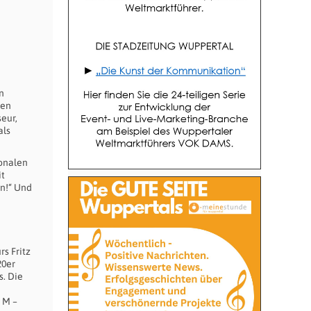
n
ren
eur,
als
ionalen
it
en!“ Und
rs Fritz
20er
s. Die
 M –