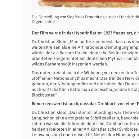
Die Darstellung von Siegfrieds Ermordung aus der Handschrif
© gemeinfrei
Der Film wurde in der Hyperinflation 1923 finanziert, d
Dr. Christian Klein: „Man hoffte zumindest, dass das d
weiten Kreisen als eine Art nationale Demütigung empf
würde, der als Balsam für die ›deutsche Seele‹ konzipie
arbeiteten zielgerichtet am deutschen Mythos – mit b
wildes Barbarenvolk inszeniert werden.
Das unterstreicht auch die Widmung vor dem ersten Tei
Stoff einen Nationalmythos macht. Das traf den Nerv der 
geboren, der Nibelungenfilm und nie haben der Deutsc
auch wirtschaftlich hatte man durchschlagenden Erfolg
Blockbuster.“
Bemerkenswert ist auch, dass das Drehbuch von einer F
Dr. Christian Klein: „Das stimmt, allerdings war Thea v
Lang, schon eine erfolgreiche Schriftstellerin, bevor s
Jahren war sie die führende deutsche Drehbuchautorin
beiden arbeiteten in einer Art künstlerischer Symbiose
Leinwand zum Leben erweckte. Neben den Nibelungen-F