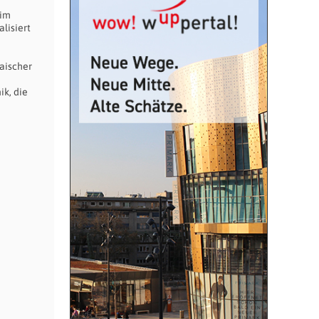
 im
lisiert
aischer
k, die