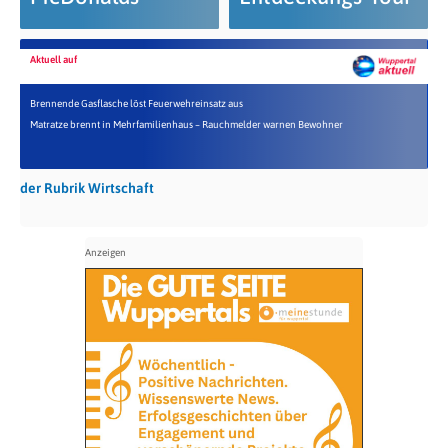
Aktuell auf
Brennende Gasflasche löst Feuerwehreinsatz aus
Matratze brennt in Mehrfamilienhaus – Rauchmelder warnen Bewohner
der Rubrik Wirtschaft