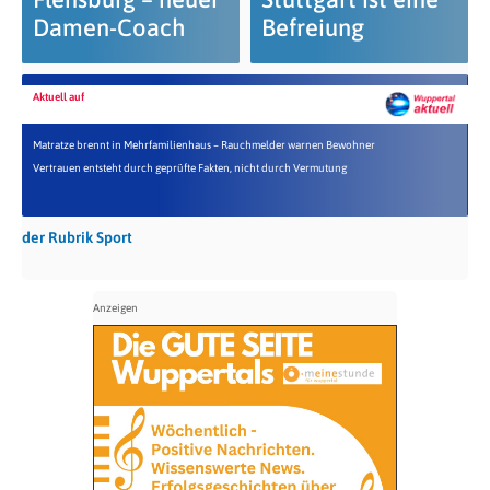
Damen-Coach
Befreiung
Aktuell auf
Matratze brennt in Mehrfamilienhaus – Rauchmelder warnen Bewohner
Vertrauen entsteht durch geprüfte Fakten, nicht durch Vermutung
der Rubrik Sport