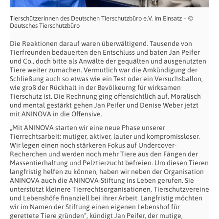
Tierschützerinnen des Deutschen Tierschutzbüro e.V. im Einsatz – ©
Deutsches Tierschutzbüro
Die Reaktionen darauf waren überwältigend. Tausende von
Tierfreunden bedauerten den Entschluss und baten Jan Peifer
und Co., doch bitte als Anwälte der gequälten und ausgenutzten
Tiere weiter zumachen. Vermutlich war die Amkündigung der
Schließung auch so etwas wie ein Test oder ein Versuchsballon,
wie groß der Rückhalt in der Bevölkeurng für wirksamen
Tierschutz ist. Die Rechnung ging offensichtlich auf. Moralisch
und mental gestärkt gehen Jan Peifer und Denise Weber jetzt
mit ANINOVA in die Offensive.
„Mit ANINOVA starten wir eine neue Phase unserer
Tierrechtsarbeit: mutiger, aktiver, lauter und kompromissloser.
Wir legen einen noch stärkeren Fokus auf Undercover-
Recherchen und werden noch mehr Tiere aus den Fängen der
Massentierhaltung und Pelztierzucht befreien. Um diesen Tieren
langfristig helfen zu können, haben wir neben der Organisation
ANINOVA auch die ANINOVA-Stiftung ins Leben gerufen. Sie
unterstützt kleinere Tierrechtsorganisationen, Tierschutzvereine
und Lebenshöfe finanziell bei ihrer Arbeit. Langfristig möchten
wir im Namen der Stiftung einen eigenen Lebenshof für
gerettete Tiere gründen“, kündigt Jan Peifer, der mutige,