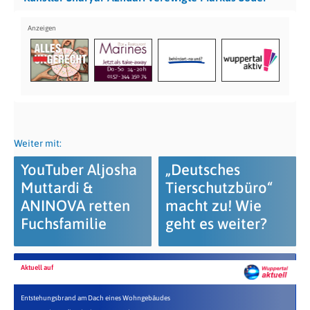
Weiter mit:
YouTuber Aljosha
„Deutsches
Muttardi &
Tierschutzbüro“
ANINOVA retten
macht zu! Wie
Fuchsfamilie
geht es weiter?
Aktuell auf
Entstehungsbrand am Dach eines Wohngebäudes