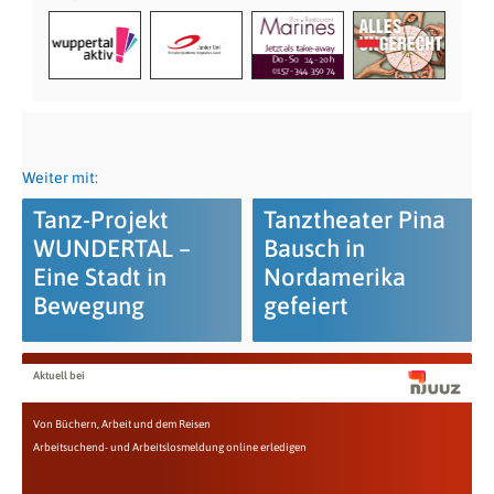
Weiter mit:
Tanz-Projekt
Tanztheater Pina
WUNDERTAL –
Bausch in
Eine Stadt in
Nordamerika
Bewegung
gefeiert
Aktuell bei
Von Büchern, Arbeit und dem Reisen
Arbeitsuchend- und Arbeitslosmeldung online erledigen