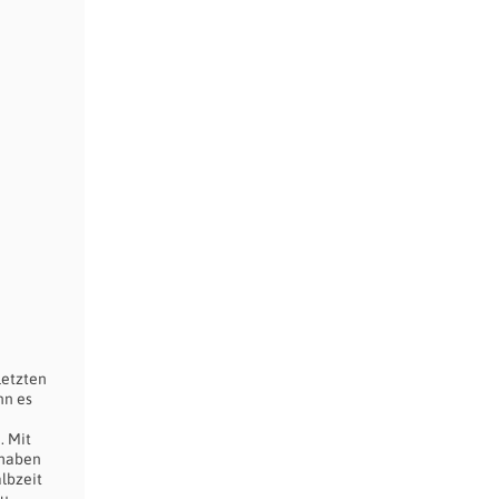
letzten
nn es
. Mit
 haben
albzeit
zu