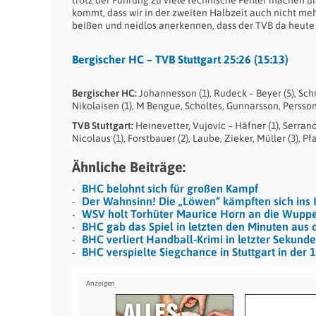
kommt, dass wir in der zweiten Halbzeit auch nicht me
beißen und neidlos anerkennen, dass der TVB da heute 
Bergischer HC – TVB Stuttgart 25:26 (15:13)
Bergischer HC:
Johannesson (1), Rudeck – Beyer (5), Schmi
Nikolaisen (1), M ́Bengue, Scholtes, Gunnarsson, Persson
TVB Stuttgart:
Heinevetter, Vujovic – Häfner (1), Serrano
Nicolaus (1), Forstbauer (2), Laube, Zieker, Müller (3), P
Ähnliche Beiträge:
BHC belohnt sich für großen Kampf
Der Wahnsinn! Die „Löwen“ kämpften sich ins L
WSV holt Torhüter Maurice Horn an die Wuppe
BHC gab das Spiel in letzten den Minuten aus
BHC verliert Handball-Krimi in letzter Sekunde
BHC verspielte Siegchance in Stuttgart in der 1