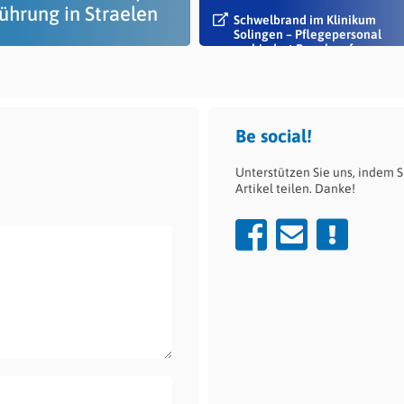
ührung in Straelen
Schwelbrand im Klinikum
Solingen – Pflegepersonal
verhindert Rauch auf...
Be social!
Unterstützen Sie uns, indem S
Artikel teilen. Danke!