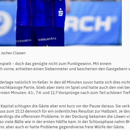
o Jochen Classen
espielt – doch das genügte nicht zum Punktgewinn. Mit einem
h vorne, erhielten einen Siebenmeter und bescherten den Gastgebern v
rlage natürlich im Keller. In den 60 Minuten zuvor hatte sich dies nich
chklassige Partie, blieb aber stets im Spiel und hatte auch den viel be
sten Minuten. 4:1-, 7:4- und 11:7-Vorsprünge nach zum Teil schönen Tre
apital schlugen die Gäste aber erst kurz vor der Pause daraus. Sie verk
ss zum 15:13 dennoch für ein ordentliches Resultat zur Halbzeit. Je län
erdings die offensiven Probleme. In der Deckung bekamen die Löwen vi
 viele Bälle wie in der ersten Hälfte kam. In der Schlussphase nahm B
r, aber auch er hatte Probleme gegendiverse freie Würfe der Gäste.