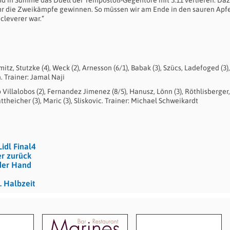
hr die Zweikämpfe gewinnen. So müssen wir am Ende in den sauren Apf
cleverer war.“
tz, Stutzke (4), Weck (2), Arnesson (6/1), Babak (3), Szücs, Ladefoged (3),
. Trainer: Jamal Naji
 Villalobos (2), Fernandez Jimenez (8/5), Hanusz, Lönn (3), Röthlisberger,
fattheicher (3), Maric (3), Sliskovic. Trainer: Michael Schweikardt
idl Final4
r zurück
 der Hand
. Halbzeit