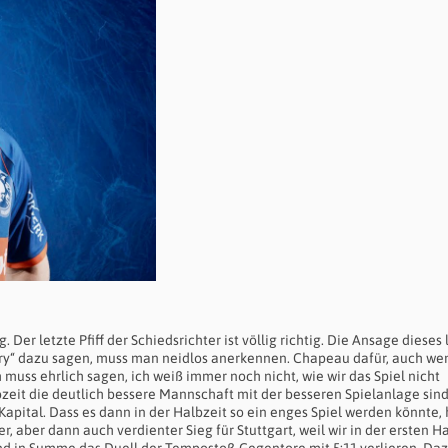
Der letzte Pfiff der Schiedsrichter ist völlig richtig. Die Ansage dieses 
ary“ dazu sagen, muss man neidlos anerkennen. Chapeau dafür, auch we
Ich muss ehrlich sagen, ich weiß immer noch nicht, wie wir das Spiel nicht
bzeit die deutlich bessere Mannschaft mit der besseren Spielanlage sind
Kapital. Dass es dann in der Halbzeit so ein enges Spiel werden könnte,
r, aber dann auch verdienter Sieg für Stuttgart, weil wir in der ersten H
und in Summe das Duell der Tempostoß-Gegentore mit 5:11 verlieren. Da