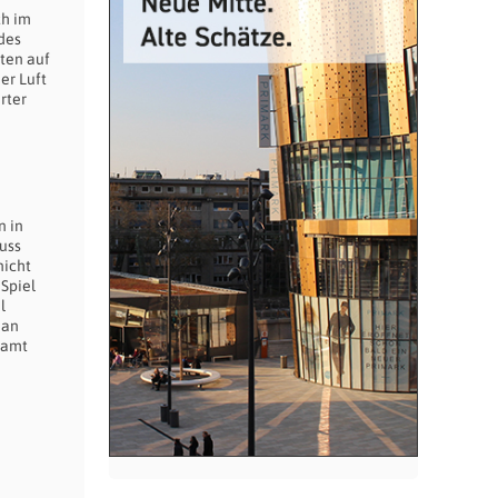
ch im
 des
uten auf
er Luft
rter
n in
uss
nicht
 Spiel
l
jan
esamt