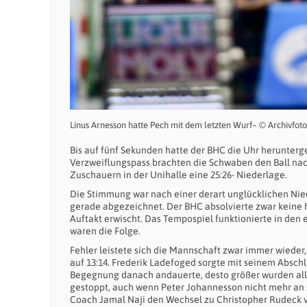
Linus Arnesson hatte Pech mit dem letzten Wurf– © Archivfot
Bis auf fünf Sekunden hatte der BHC die Uhr herunterg
Verzweiflungspass brachten die Schwaben den Ball nac
Zuschauern in der Unihalle eine 25:26- Niederlage.
Die Stimmung war nach einer derart unglücklichen Niede
gerade abgezeichnet. Der BHC absolvierte zwar keine ho
Auftakt erwischt. Das Tempospiel funktionierte in den er
waren die Folge.
Fehler leistete sich die Mannschaft zwar immer wieder, K
auf 13:14. Frederik Ladefoged sorgte mit seinem Abschlu
Begegnung danach andauerte, desto größer wurden all
gestoppt, auch wenn Peter Johannesson nicht mehr an so
Coach Jamal Naji den Wechsel zu Christopher Rudeck vo