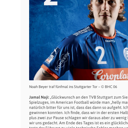
Noah Beyer traf fünfmal ins Stuttgarter Tor – © BHC 06
Jamal Naji:
„Glückwunsch an den TVB Stuttgart zum Sieg. 
Spielzuges, im American Football würde man „helly m
natürlich bitter für uns ist, dass das dann so aufgeht. 
gewinnen konnten. Ich finde, dass wir in der ersten Hal
plus zwei zur Pause schlagen wir daraus aber zu wenig 
wir uns gedacht. Am Ende des Tages ist es ein glückliche
trotz der Führung zu viele technische Fehler machen 