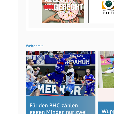
Weiter mit:
Für den BHC zählen
Wupp
gegen Minden nur zwei