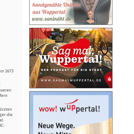
or 2673
t
sseren
ffern
ürzten
ger die
el
HC-