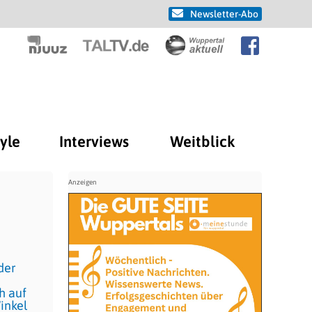
Newsletter-Abo
tyle
Interviews
Weitblick
der
h auf
inkel