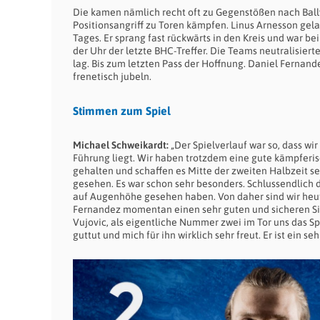
Die kamen nämlich recht oft zu Gegenstößen nach Bal
Positionsangriff zu Toren kämpfen. Linus Arnesson gela
Tages. Er sprang fast rückwärts in den Kreis und war b
der Uhr der letzte BHC-Treffer. Die Teams neutralisiert
lag. Bis zum letzten Pass der Hoffnung. Daniel Fernan
frenetisch jubeln.
Stimmen zum Spiel
Michael Schweikardt:
„Der Spielverlauf war so, dass wi
Führung liegt. Wir haben trotzdem eine gute kämpfer
gehalten und schaffen es Mitte der zweiten Halbzeit se
gesehen. Es war schon sehr besonders. Schlussendlich d
auf Augenhöhe gesehen haben. Von daher sind wir heute
Fernandez momentan einen sehr guten und sicheren Sie
Vujovic, als eigentliche Nummer zwei im Tor uns das Spi
guttut und mich für ihn wirklich sehr freut. Er ist ein s