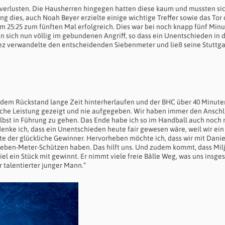
lverlusten. Die Hausherren hingegen hatten diese kaum und mussten si
ng dies, auch Noah Beyer erzielte einige wichtige Treffer sowie das Tor
eim 25:25 zum fünften Mal erfolgreich. Dies war bei noch knapp fünf Min
en sich nun völlig im gebundenen Angriff, so dass ein Unentschieden in d
dez verwandelte den entscheidenden Siebenmeter und ließ seine Stuttga
r dem Rückstand lange Zeit hinterherlaufen und der BHC über 40 Minute
ische Leistung gezeigt und nie aufgegeben. Wir haben immer den Anschl
lbst in Führung zu gehen. Das Ende habe ich so im Handball auch noch 
enke ich, dass ein Unentschieden heute fair gewesen wäre, weil wir ein
 der glückliche Gewinner. Hervorheben möchte ich, dass wir mit Danie
ben-Meter-Schützen haben. Das hilft uns. Und zudem kommt, dass Mil
el ein Stück mit gewinnt. Er nimmt viele freie Bälle Weg, was uns insg
ehr talentierter junger Mann.“