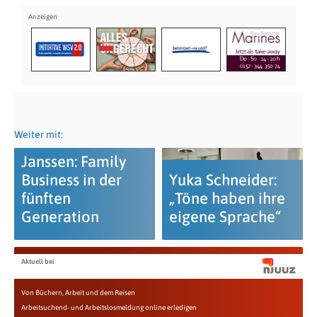
Weiter mit:
Janssen: Family
Business in der
Yuka Schneider:
fünften
„Töne haben ihre
Generation
eigene Sprache“
Aktuell bei
Von Büchern, Arbeit und dem Reisen
Arbeitsuchend- und Arbeitslosmeldung online erledigen