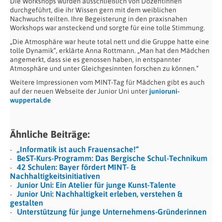
Die Workshops wurden ausschließlich von Dozentinnen
durchgeführt, die ihr Wissen gern mit dem weiblichen
Nachwuchs teilten. Ihre Begeisterung in den praxisnahen
Workshops war ansteckend und sorgte für eine tolle Stimmung.
„Die Atmosphäre war heute total nett und die Gruppe hatte eine
tolle Dynamik“, erklärte Anna Rottmann. „Man hat den Mädchen
angemerkt, dass sie es genossen haben, in entspannter
Atmosphäre und unter Gleichgesinnten forschen zu können.“
Weitere Impressionen vom MINT-Tag für Mädchen gibt es auch
auf der neuen Webseite der Junior Uni unter
junioruni-
wuppertal.de
Ähnliche Beiträge:
„Informatik ist auch Frauensache!“
BeST-Kurs-Programm: Das Bergische Schul-Technikum
42 Schulen: Bayer fördert MINT- &
Nachhaltigkeitsinitiativen
Junior Uni: Ein Atelier für junge Kunst-Talente
Junior Uni: Nachhaltigkeit erleben, verstehen &
gestalten
Unterstützung für junge Unternehmens-Gründerinnen