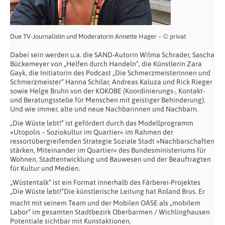
Due TV-Journalistin und Moderatorin Annette Hager – © privat
Dabei sein werden u.a. die SAND-Autorin Wilma Schrader, Sascha
Bückemeyer von „Helfen durch Handeln“, die Künstlerin Zara
Gayk, die Initiatorin des Podcast „Die Schmerzmeisterinnen und
Schmerzmeister“ Hanna Schilar, Andreas Kaluza und Rick Rieger
sowie Helge Bruhn von der KOKOBE (Koordinierungs-, Kontakt-
und Beratungsstelle für Menschen mit geistiger Behinderung).
Und wie immer, alte und neue Nachbarinnen und Nachbarn.
„Die Wüste lebt!“ ist gefördert durch das Modellprogramm
»Utopolis – Soziokultur im Quartier« im Rahmen der
ressortübergreifenden Strategie Soziale Stadt »Nachbarschaften
stärken, Miteinander im Quartier« des Bundesministeriums für
Wohnen, Stadtentwicklung und Bauwesen und der Beauftragten
für Kultur und Medien.
„Wüstentalk“
ist ein Format innerhalb des Färberei-Projektes
„Die Wüste lebt!“
Die künstlerische Leitung hat Roland Brus. Er
macht mit seinem Team und der Mobilen OASE als „mobilem
Labor“ im gesamten Stadtbezirk Oberbarmen / Wichlinghausen
Potentiale sichtbar mit Kunstaktionen,