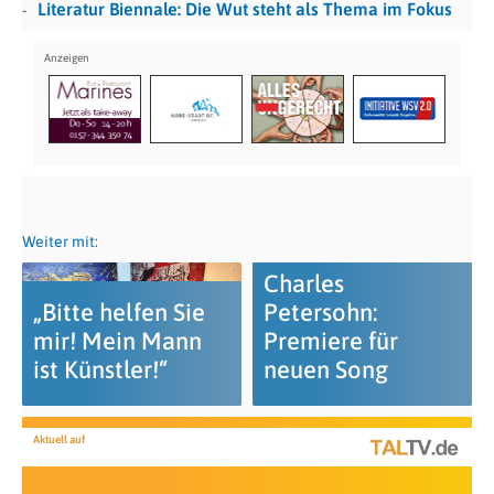
Literatur Biennale: Die Wut steht als Thema im Fokus
Weiter mit:
Charles
„Bitte helfen Sie
Petersohn:
mir! Mein Mann
Premiere für
ist Künstler!“
neuen Song
Aktuell auf