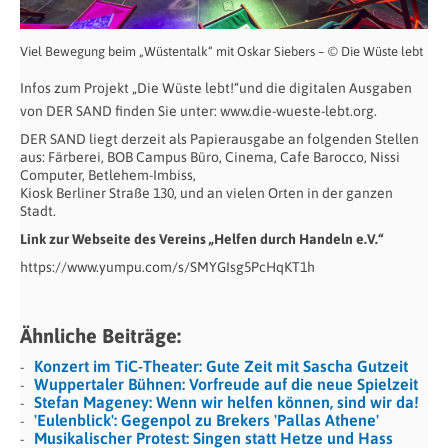
Viel Bewegung beim „Wüstentalk“ mit Oskar Siebers – © Die Wüste lebt
Infos zum Projekt „Die Wüste lebt!“
und die digitalen Ausgaben
von DER SAND finden Sie unter: www.die-wueste-lebt.org.
DER SAND liegt derzeit als Papierausgabe an folgenden Stellen
aus: Färberei, BOB Campus Büro, Cinema, Cafe Barocco, Nissi
Computer, Betlehem-Imbiss,
Kiosk Berliner Straße 130, und an vielen Orten in der ganzen
Stadt.
Link zur Webseite des Vereins „Helfen durch Handeln e.V.“
https://www.yumpu.com/s/SMYGIsg5PcHqKT1h
Ähnliche Beiträge:
Konzert im TiC-Theater: Gute Zeit mit Sascha Gutzeit
Wuppertaler Bühnen: Vorfreude auf die neue Spielzeit
Stefan Mageney: Wenn wir helfen können, sind wir da!
'Eulenblick': Gegenpol zu Brekers 'Pallas Athene'
Musikalischer Protest: Singen statt Hetze und Hass