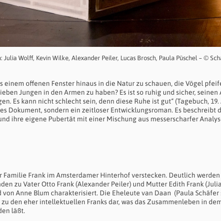
n: Julia Wolff, Kevin Wilke, Alexander Peiler, Lucas Brosch, Paula Püschel – © Sch
aus einem offenen Fenster hinaus in die Natur zu schauen, die Vögel pfeif
ieben Jungen in den Armen zu haben? Es ist so ruhig und sicher, seine
n. Es kann nicht schlecht sein, denn diese Ruhe ist gut“ (Tagebuch, 19. 
ches Dokument, sondern ein zeitloser Entwicklungsroman. Es beschreibt 
und ihre eigene Pubertät mit einer Mischung aus messerscharfer Analys
der Familie Frank im Amsterdamer Hinterhof verstecken. Deutlich werden
n zu Vater Otto Frank (Alexander Peiler) und Mutter Edith Frank (Julia
 von Anne Blum charakterisiert. Die Eheleute van Daan (Paula Schäfer 
t zu den eher intellektuellen Franks dar, was das Zusammenleben in de
en läßt.