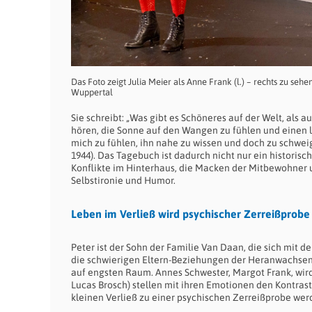
Das Foto zeigt Julia Meier als Anne Frank (l.) – rechts zu sehe
Wuppertal
Sie schreibt: „Was gibt es Schöneres auf der Welt, als 
hören, die Sonne auf den Wangen zu fühlen und einen l
mich zu fühlen, ihn nahe zu wissen und doch zu schweige
1944). Das Tagebuch ist dadurch nicht nur ein historis
Konflikte im Hinterhaus, die Macken der Mitbewohner 
Selbstironie und Humor.
Leben im Verließ wird psychischer Zerreißprobe
Peter ist der Sohn der Familie Van Daan, die sich mit 
die schwierigen Eltern-Beziehungen der Heranwachsende
auf engsten Raum. Annes Schwester, Margot Frank, wird
Lucas Brosch) stellen mit ihren Emotionen den Kontras
kleinen Verließ zu einer psychischen Zerreißprobe werd