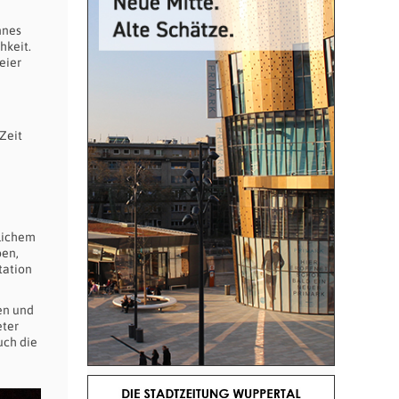
nnes
hkeit.
eier
t
Zeit
lichem
ben,
tation
en und
eter
uch die