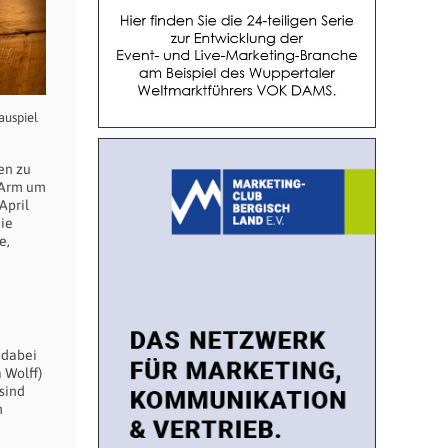
auspiel
en zu
n Arm um
April
die
e,
 dabei
 Wolff)
sind
m