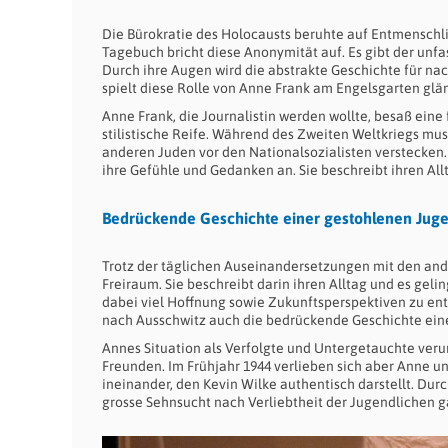
Die Bürokratie des Holocausts beruhte auf Entmenschl
Tagebuch bricht diese Anonymität auf. Es gibt der unfa
Durch ihre Augen wird die abstrakte Geschichte für na
spielt diese Rolle von Anne Frank am Engelsgarten glä
Anne Frank, die Journalistin werden wollte, besaß eine
stilistische Reife. Während des Zweiten Weltkriegs mu
anderen Juden vor den Nationalsozialisten verstecken.
ihre Gefühle und Gedanken an. Sie beschreibt ihren Al
Bedrückende Geschichte einer gestohlenen Jug
Trotz der täglichen Auseinandersetzungen mit den an
Freiraum. Sie beschreibt darin ihren Alltag und es geli
dabei viel Hoffnung sowie Zukunftsperspektiven zu en
nach Ausschwitz auch die bedrückende Geschichte ein
Annes Situation als Verfolgte und Untergetauchte ve
Freunden. Im Frühjahr 1944 verlieben sich aber Anne u
ineinander, den Kevin Wilke authentisch darstellt. D
grosse Sehnsucht nach Verliebtheit der Jugendlichen 