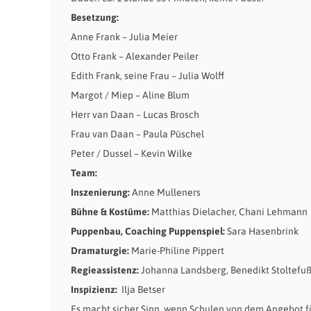
Besetzung:
Anne Frank – Julia Meier
Otto Frank – Alexander Peiler
Edith Frank, seine Frau – Julia Wolff
Margot / Miep – Aline Blum
Herr van Daan – Lucas Brosch
Frau van Daan – Paula Püschel
Peter / Dussel – Kevin Wilke
Team:
Inszenierung:
Anne Mulleners
Bühne & Kostüme:
Matthias Dielacher, Chani Lehmann
Puppenbau, Coaching Puppenspiel:
Sara Hasenbrink
Dramaturgie:
Marie-Philine Pippert
Regieassistenz:
Johanna Landsberg, Benedikt Stoltefu
Inspizienz:
Ilja Betser
Es macht sicher Sinn, wenn Schulen von dem Angebot f