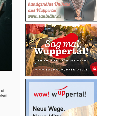
-of-
f dem