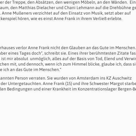
ber der Treppe, den Absätzen, den wenigen Möbeln, an den Wänden. Ei
sraum, den Matthias Dielacher und Chani Lehmann auf die Drehbühne g
. Anne Mulleners verzichtet auf den Einsatz von Musik, setzt aber auf
nspiel hören, wie es einst Anne Frank in ihrem Verließ erlebte.
erhauses verlor Anne Frank nicht den Glauben an das Gute im Menschen.
aber eines Tages doch“, schreibt sie. Eines ihrer berühmtesten Zitate fas
t mir absolut unmöglich, alles auf der Basis von Tod, Elend und Verwi
hen mit, und dennoch, wenn ich zum Himmel blicke, glaube ich, dass si
e ich an das Gute im Menschen.“
kannten Person verraten. Sie wurden von Amsterdam ins KZ Auschwitz
er der Untergetauchten. Anne Frank (15) und ihre Schwester Margot starb
len Bedingungen und einer Krankheit im Konzentrationslager Bergen-B