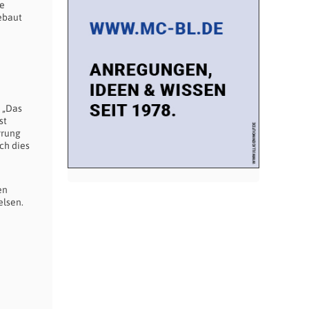
ne
ebaut
 „Das
st
rrung
ch dies
en
elsen.