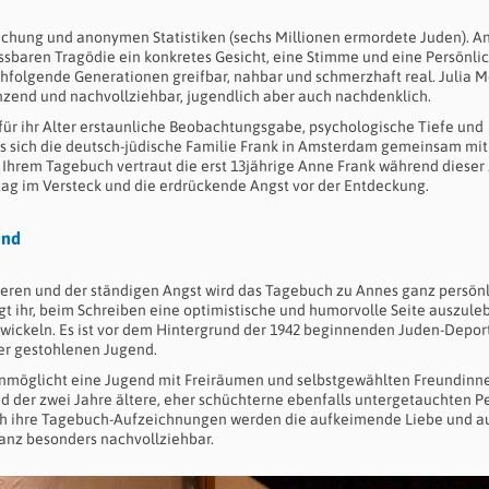
ichung und anonymen Statistiken (sechs Millionen ermordete Juden). A
ssbaren Tragödie ein konkretes Gesicht, eine Stimme und eine Persönlic
chfolgende Generationen greifbar, nahbar und schmerzhaft real. Julia M
nzend und nachvollziehbar, jugendlich aber auch nachdenklich.
 für ihr Alter erstaunliche Beobachtungsgabe, psychologische Tiefe und
ss sich die deutsch-jüdische Familie Frank in Amsterdam gemeinsam mi
 Ihrem Tagebuch vertraut die erst 13jährige Anne Frank während dieser 
ltag im Versteck und die erdrückende Angst vor der Entdeckung.
end
deren und der ständigen Angst wird das Tagebuch zu Annes ganz persön
ngt ihr, beim Schreiben eine optimistische und humorvolle Seite auszule
twickeln. Es ist vor dem Hintergrund der 1942 beginnenden Juden-Depor
er gestohlenen Jugend.
runmöglicht eine Jugend mit Freiräumen und selbstgewählten Freundinn
nd der zwei Jahre ältere, eher schüchterne ebenfalls untergetauchten P
urch ihre Tagebuch-Aufzeichnungen werden die aufkeimende Liebe und a
ganz besonders nachvollziehbar.