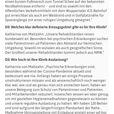
einen kurzen Fußmarsch zum Tunnel Schee auf der bekannten
Nordbahntrasse entfernt –
und sind so sowohl mit den
öffentlichen Verkehrsmitteln mit dem Wuppertaler ICE-Bahnhof
gut erreichbar als auch am Waldrand und in Golfplatznähe für
Spaziergänge mit einer ruhigen Umgebung gesegnet.“
DS: Welches klar definierte Einzugsgebiet gibt es für Ihre Klinik?
Katharina von Maltzahn: „Unsere Rehabilitanden reisen
bundesweit an. Besonders bei psychischen Erkrankungen suchen
viele Patientinnen ud Patienten den Abstand zur heimischen
Umgebung. Sowohl im sozialen als auch geografischen Sinne.
Der Großteil unserer Rehabilitanden kommt jedoch aus NRW.“
DS: Wie hoch ist Ihre Klinik-Auslastung?
Katharina von Maltzahn: „Psychische Erkrankungen sind,
besonders während der Corona-Pandemie aktuell und
bedeutsam wie nie. Anfangs haben wir einige Prozesse
umstrukturieren müssen und als wissenschaftlich noch weniger
klar war, wie und wo genau man sich anstecken kann, haben wir
unsere Belegung zum Schutz von Patientinnen und Patienten
und Mitarbeitenden reduziert. Inzwischen wissen wir aber genug,
um mit gezielten Hygienemaßnahmen gegensteuern zu können
und unsere reguläre Auslastung zu halten. Wir haben 120 Betten
und sind aufgrund der längerfristigen Planbarkeit der Reha-
Maßnahme (Antragsstellung mit Einladung anstatt einer ad-hoc