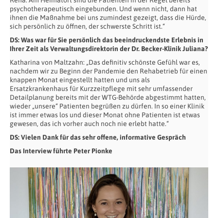
Reha. Am Heimatort sind die Patienten in der Regel bereits
psychotherapeutisch eingebunden. Und wenn nicht, dann hat
ihnen die Maßnahme bei uns zumindest gezeigt, dass die Hürde,
sich persönlich zu öffnen, der schwerste Schritt ist.“
DS: Was war für Sie persönlich das beeindruckendste Erlebnis in
Ihrer Zeit als Verwaltungsdirektorin der Dr. Becker-Klinik Juliana?
Katharina von Maltzahn: „Das definitiv schönste Gefühl war es,
nachdem wir zu Beginn der Pandemie den Rehabetrieb für einen
knappen Monat eingestellt hatten und uns als
Ersatzkrankenhaus für Kurzzeitpflege mit sehr umfassender
Detailplanung bereits mit der WTG-Behörde abgestimmt hatten,
wieder „unsere“ Patienten begrüßen zu dürfen. In so einer Klinik
ist immer etwas los und dieser Monat ohne Patienten ist etwas
gewesen, das ich vorher auch noch nie erlebt hatte.“
DS: Vielen Dank für das sehr offene, informative Gespräch
Das Interview führte Peter Pionke