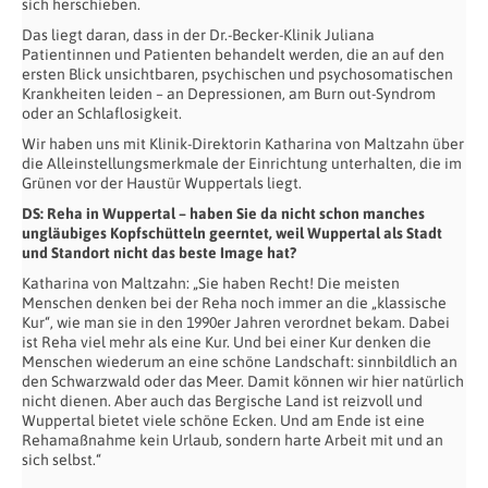
sich herschieben.
Das liegt daran, dass in der Dr.-Becker-Klinik Juliana
Patientinnen und Patienten behandelt werden, die an auf den
ersten Blick unsichtbaren, psychischen und psychosomatischen
Krankheiten leiden – an Depressionen, am Burn out-Syndrom
oder an Schlaflosigkeit.
Wir haben uns mit Klinik-Direktorin Katharina von Maltzahn über
die Alleinstellungsmerkmale der Einrichtung unterhalten, die im
Grünen vor der Haustür Wuppertals liegt.
DS: Reha in Wuppertal – haben Sie da nicht schon manches
ungläubiges Kopfschütteln geerntet, weil Wuppertal als Stadt
und Standort nicht das beste Image hat?
Katharina von Maltzahn: „Sie haben Recht! Die meisten
Menschen denken bei der Reha noch immer an die „klassische
Kur“, wie man sie in den 1990er Jahren verordnet bekam. Dabei
ist Reha viel mehr als eine Kur. Und bei einer Kur denken die
Menschen wiederum an eine schöne Landschaft: sinnbildlich an
den Schwarzwald oder das Meer. Damit können wir hier natürlich
nicht dienen. Aber auch das Bergische Land ist reizvoll und
Wuppertal bietet viele schöne Ecken. Und am Ende ist eine
Rehamaßnahme kein Urlaub, sondern harte Arbeit mit und an
sich selbst.“