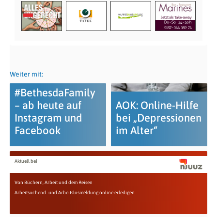
Weiter mit:
#BethesdaFamily
– ab heute auf
AOK: Online-Hilfe
Instagram und
bei „Depressionen
Facebook
im Alter“
Aktuell bei
Von Büchern, Arbeit und dem Reisen
Arbeitsuchend- und Arbeitslosmeldung online erledigen