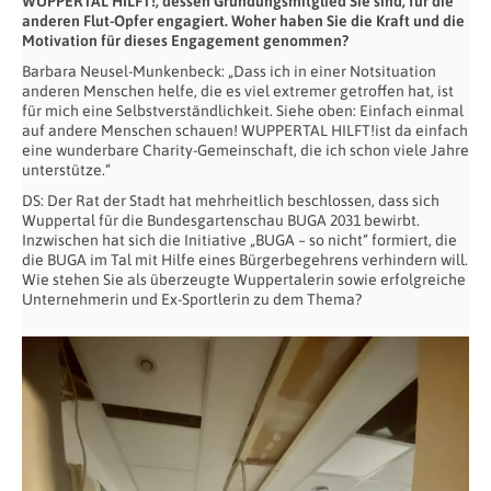
WUPPERTAL HILFT!, dessen Gründungsmitglied Sie sind, für die
anderen Flut-Opfer engagiert. Woher haben Sie die Kraft und die
Motivation für dieses Engagement genommen?
Barbara Neusel-Munkenbeck: „Dass ich in einer Notsituation
anderen Menschen helfe, die es viel extremer getroffen hat, ist
für mich eine Selbstverständlichkeit. Siehe oben: Einfach einmal
auf andere Menschen schauen! WUPPERTAL HILFT!ist da einfach
eine wunderbare Charity-Gemeinschaft, die ich schon viele Jahre
unterstütze.“
DS: Der Rat der Stadt hat mehrheitlich beschlossen, dass sich
Wuppertal für die Bundesgartenschau BUGA 2031 bewirbt.
Inzwischen hat sich die Initiative „BUGA – so nicht“ formiert, die
die BUGA im Tal mit Hilfe eines Bürgerbegehrens verhindern will.
Wie stehen Sie als überzeugte Wuppertalerin sowie erfolgreiche
Unternehmerin und Ex-Sportlerin zu dem Thema?