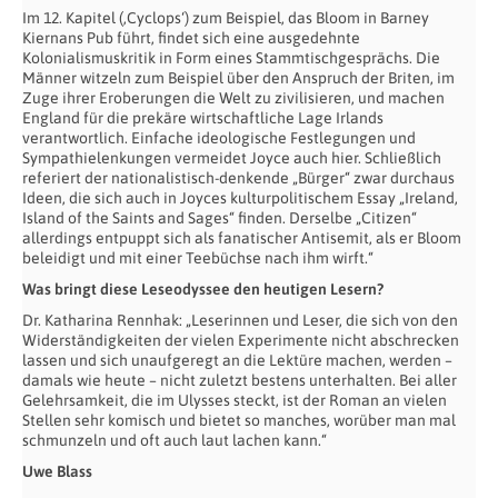
Im 12. Kapitel (‚Cyclops‘) zum Beispiel, das Bloom in Barney
Kiernans Pub führt, findet sich eine ausgedehnte
Kolonialismuskritik in Form eines Stammtischgesprächs. Die
Männer witzeln zum Beispiel über den Anspruch der Briten, im
Zuge ihrer Eroberungen die Welt zu zivilisieren, und machen
England für die prekäre wirtschaftliche Lage Irlands
verantwortlich. Einfache ideologische Festlegungen und
Sympathielenkungen vermeidet Joyce auch hier. Schließlich
referiert der nationalistisch-denkende „Bürger“ zwar durchaus
Ideen, die sich auch in Joyces kulturpolitischem Essay „Ireland,
Island of the Saints and Sages“ finden. Derselbe „Citizen“
allerdings entpuppt sich als fanatischer Antisemit, als er Bloom
beleidigt und mit einer Teebüchse nach ihm wirft.“
Was bringt diese Leseodyssee den heutigen Lesern?
Dr. Katharina Rennhak: „Leserinnen und Leser, die sich von den
Widerständigkeiten der vielen Experimente nicht abschrecken
lassen und sich unaufgeregt an die Lektüre machen, werden –
damals wie heute – nicht zuletzt bestens unterhalten. Bei aller
Gelehrsamkeit, die im Ulysses steckt, ist der Roman an vielen
Stellen sehr komisch und bietet so manches, worüber man mal
schmunzeln und oft auch laut lachen kann.“
Uwe Blass