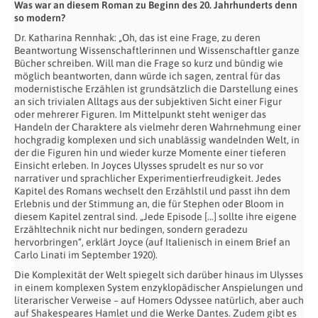
Was war an diesem Roman zu Beginn des 20. Jahrhunderts denn
so modern?
Dr. Katharina Rennhak: „Oh, das ist eine Frage, zu deren
Beantwortung Wissenschaftlerinnen und Wissenschaftler ganze
Bücher schreiben. Will man die Frage so kurz und bündig wie
möglich beantworten, dann würde ich sagen, zentral für das
modernistische Erzählen ist grundsätzlich die Darstellung eines
an sich trivialen Alltags aus der subjektiven Sicht einer Figur
oder mehrerer Figuren. Im Mittelpunkt steht weniger das
Handeln der Charaktere als vielmehr deren Wahrnehmung einer
hochgradig komplexen und sich unablässig wandelnden Welt, in
der die Figuren hin und wieder kurze Momente einer tieferen
Einsicht erleben. In Joyces Ulysses sprudelt es nur so vor
narrativer und sprachlicher Experimentierfreudigkeit. Jedes
Kapitel des Romans wechselt den Erzählstil und passt ihn dem
Erlebnis und der Stimmung an, die für Stephen oder Bloom in
diesem Kapitel zentral sind. „Jede Episode […] sollte ihre eigene
Erzähltechnik nicht nur bedingen, sondern geradezu
hervorbringen“, erklärt Joyce (auf Italienisch in einem Brief an
Carlo Linati im September 1920).
Die Komplexität der Welt spiegelt sich darüber hinaus im Ulysses
in einem komplexen System enzyklopädischer Anspielungen und
literarischer Verweise – auf Homers Odyssee natürlich, aber auch
auf Shakespeares Hamlet und die Werke Dantes. Zudem gibt es