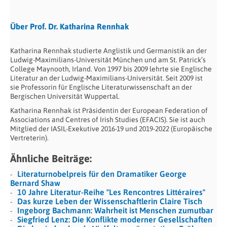
Über Prof. Dr. Katharina Rennhak
Katharina Rennhak studierte Anglistik und Germanistik an der
Ludwig-Maximilians-Universität München und am St. Patrick’s
College Maynooth, Irland. Von 1997 bis 2009 lehrte sie Englische
Literatur an der Ludwig-Maximilians-Universität. Seit 2009 ist
sie Professorin für Englische Literaturwissenschaft an der
Bergischen Universität Wuppertal.
Katharina Rennhak ist Präsidentin der European Federation of
Associations and Centres of Irish Studies (EFACIS). Sie ist auch
Mitglied der IASIL-Exekutive 2016-19 und 2019-2022 (Europäische
Vertreterin).
Ähnliche Beiträge:
Literaturnobelpreis für den Dramatiker George
Bernard Shaw
10 Jahre Literatur-Reihe "Les Rencontres Littéraires"
Das kurze Leben der Wissenschaftlerin Claire Tisch
Ingeborg Bachmann: Wahrheit ist Menschen zumutbar
Siegfried Lenz: Die Konflikte moderner Gesellschaften