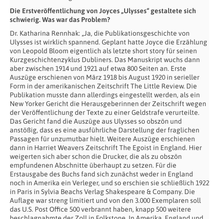
Die Erstveröffentlichung von Joyces „Ulysses“ gestaltete sich
schwierig. Was war das Problem?
Dr. Katharina Rennhak: „Ja, die Publikationsgeschichte von
Ulysses ist wirklich spannend. Geplant hatte Joyce die Erzählung
von Leopold Bloom eigentlich als letzte short story für seinen
Kurzgeschichtenzyklus Dubliners. Das Manuskript wuchs dann
aber zwischen 1914 und 1921 auf etwa 800 Seiten an. Erste
Auszüge erschienen von März 1918 bis August 1920 in serieller
Form in der amerikanischen Zeitschrift The Little Review. Die
Publikation musste dann allerdings eingestellt werden, als ein
New Yorker Gericht die Herausgeberinnen der Zeitschrift wegen
der Veröffentlichung der Texte zu einer Geldstrafe verurteilte.
Das Gericht fand die Auszüge aus Ulysses so obszön und
anstößig, dass es eine ausführliche Darstellung der fraglichen
Passagen für unzumutbar hielt. Weitere Auszüge erschienen
dann in Harriet Weavers Zeitschrift The Egoist in England. Hier
weigerten sich aber schon die Drucker, die als zu obszön
empfundenen Abschnitte überhaupt zu setzen. Für die
Erstausgabe des Buchs fand sich zunächst weder in England
noch in Amerika ein Verleger, und so erschien sie schließlich 1922
in Paris in Sylvia Beachs Verlag Shakespeare & Company. Die
Auflage war streng limitiert und von den 3.000 Exemplaren soll
das U.S. Post Office 500 verbrannt haben, knapp 500 weitere
beschlagnahmte der Zoll in Folkstone. In Amerika, England und