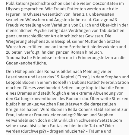
Publikationsgeschichte schon über die vielen Obszönitäten im
Ulysses gesprochen. Wie Freuds Patienten werden auch die
Figuren im Ulysses wesentlich von ihren z.T. unbewussten
sexuellen Wünschen und Ängsten beherrscht. Ganz gemäß
Freuds Vorstellung vom Verhältnis von Es, Ich und Über-Ich in der
menschlichen Psyche zeitigt das Verdrängen von Tabubrüchen
ganz unterschiedlicher Art ein schlechtes Gewissen. Die
Weigerung Stephens zum Beispiel, seiner Mutter den letzten
Wunsch zu erfüllen und an ihrem Sterbebett niederzuknien und
zu beten, verfolgt ihn den ganzen Roman hindurch.
Traumatische Erlebnisse treten nur in Erinnerungsfetzen an die
Gedankenoberfläche.
Den Höhepunkt des Romans bildet nach Meinung vieler
Leserinnen und Leser das 15. Kapitel (‚Circe‘), in dem Stephen und
Leopold Bloom in einem Bordell in Dublins Rotlichtviertel Station
machen. Dieses zweihundert Seiten lange Kapitel hat die Form
eines Dramas und stellt folglich eine extreme Abwendung von
den Gattungskonventionen des Romans dar. Über weite Strecken
bleibt hier unklar, welchen Realitätswert die dargestellten
Ereignisse haben. Wird Bloom in Bella Cohens Etablissement zur
Frau, indem er Frauenkleider anlegt? Bloom und Stephen
verwandeln sich doch nicht wirklich in Schweine? Setzt Bloom
seine masochistischen Fantasien hier in die Tat um? Oder
werden (durchwegs?) – drogeninduzierte? – Träume und