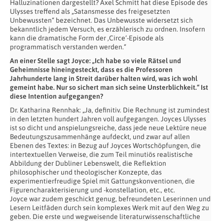
Halluzinationen dargestellt? Axel Schmitt hat diese Episode des
Ulysses treffend als „Satansmesse des freigesetzten
Unbewussten“ bezeichnet. Das Unbewusste widersetzt sich
bekanntlich jedem Versuch, es erzählerisch zu ordnen. Insofern
kann die dramatische Form der ‚Circe‘-Episode als
programmatisch verstanden werden.“
An einer Stelle sagt Joyce: „Ich habe so viele Rätsel und
Geheimnisse hineingesteckt, dass es die Professoren
Jahrhunderte lang in Streit darüber halten wird, was ich wohl
gemeint habe. Nur so sichert man sich seine Unsterblichkeit.“ Ist
diese Intention aufgegangen?
Dr. Katharina Rennhak: „Ja, definitiv. Die Rechnung ist zumindest
in den letzten hundert Jahren voll aufgegangen. Joyces Ulysses
ist so dicht und anspielungsreiche, dass jede neue Lektüre neue
Bedeutungszusammenhänge aufdeckt, und zwar auf allen
Ebenen des Textes: in Bezug auf Joyces Wortschöpfungen, die
intertextuellen Verweise, die zum Teil minutiös realistische
Abbildung der Dubliner Lebenswelt, die Reflektion
philosophischer und theologischer Konzepte, das
experimentierfreudige Spiel mit Gattungskonventionen, die
Figurencharakterisierung und -konstellation, etc., etc.
Joyce war zudem geschickt genug, befreundeten Leserinnen und
Lesern Leitfäden durch sein komplexes Werk mit auf den Weg zu
geben. Die erste und wegweisende literaturwissenschaftliche