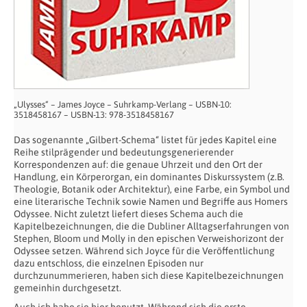
„Ulysses“ – James Joyce – Suhrkamp-Verlang – USBN-10:
3518458167 – USBN-13: 978-3518458167
Das sogenannte „Gilbert-Schema“ listet für jedes Kapitel eine
Reihe stilprägender und bedeutungsgenerierender
Korrespondenzen auf: die genaue Uhrzeit und den Ort der
Handlung, ein Körperorgan, ein dominantes Diskurssystem (z.B.
Theologie, Botanik oder Architektur), eine Farbe, ein Symbol und
eine literarische Technik sowie Namen und Begriffe aus Homers
Odyssee. Nicht zuletzt liefert dieses Schema auch die
Kapitelbezeichnungen, die die Dubliner Alltagserfahrungen von
Stephen, Bloom und Molly in den epischen Verweishorizont der
Odyssee setzen. Während sich Joyce für die Veröffentlichung
dazu entschloss, die einzelnen Episoden nur
durchzunummerieren, haben sich diese Kapitelbezeichnungen
gemeinhin durchgesetzt.
Auch ich habe sie hier benutzt. Während sich die erste