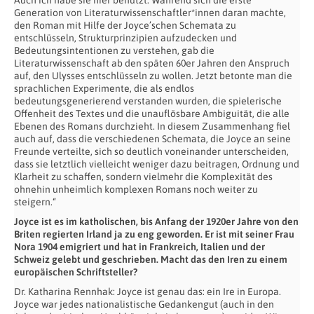
Generation von Literaturwissenschaftler*innen daran machte,
den Roman mit Hilfe der Joyce’schen Schemata zu
entschlüsseln, Strukturprinzipien aufzudecken und
Bedeutungsintentionen zu verstehen, gab die
Literaturwissenschaft ab den späten 60er Jahren den Anspruch
auf, den Ulysses entschlüsseln zu wollen. Jetzt betonte man die
sprachlichen Experimente, die als endlos
bedeutungsgenerierend verstanden wurden, die spielerische
Offenheit des Textes und die unauflösbare Ambiguität, die alle
Ebenen des Romans durchzieht. In diesem Zusammenhang fiel
auch auf, dass die verschiedenen Schemata, die Joyce an seine
Freunde verteilte, sich so deutlich voneinander unterscheiden,
dass sie letztlich vielleicht weniger dazu beitragen, Ordnung und
Klarheit zu schaffen, sondern vielmehr die Komplexität des
ohnehin unheimlich komplexen Romans noch weiter zu
steigern.“
Joyce ist es im katholischen, bis Anfang der 1920er Jahre von den
Briten regierten Irland ja zu eng geworden. Er ist mit seiner Frau
Nora 1904 emigriert und hat in Frankreich, Italien und der
Schweiz gelebt und geschrieben. Macht das den Iren zu einem
europäischen Schriftsteller?
Dr. Katharina Rennhak: Joyce ist genau das: ein Ire in Europa.
Joyce war jedes nationalistische Gedankengut (auch in den