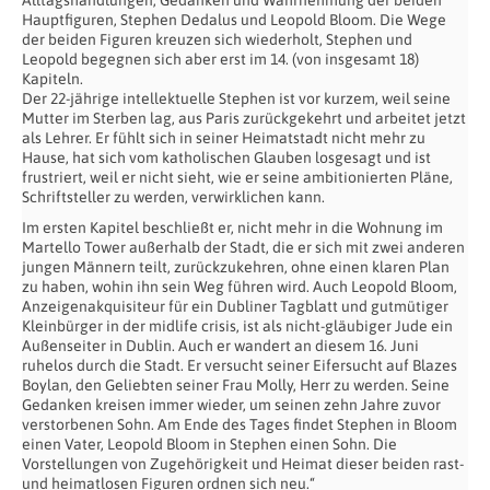
Hauptfiguren, Stephen Dedalus und Leopold Bloom. Die Wege
der beiden Figuren kreuzen sich wiederholt, Stephen und
Leopold begegnen sich aber erst im 14. (von insgesamt 18)
Kapiteln.
Der 22-jährige intellektuelle Stephen ist vor kurzem, weil seine
Mutter im Sterben lag, aus Paris zurückgekehrt und arbeitet jetzt
als Lehrer. Er fühlt sich in seiner Heimatstadt nicht mehr zu
Hause, hat sich vom katholischen Glauben losgesagt und ist
frustriert, weil er nicht sieht, wie er seine ambitionierten Pläne,
Schriftsteller zu werden, verwirklichen kann.
Im ersten Kapitel beschließt er, nicht mehr in die Wohnung im
Martello Tower außerhalb der Stadt, die er sich mit zwei anderen
jungen Männern teilt, zurückzukehren, ohne einen klaren Plan
zu haben, wohin ihn sein Weg führen wird. Auch Leopold Bloom,
Anzeigenakquisiteur für ein Dubliner Tagblatt und gutmütiger
Kleinbürger in der midlife crisis, ist als nicht-gläubiger Jude ein
Außenseiter in Dublin. Auch er wandert an diesem 16. Juni
ruhelos durch die Stadt. Er versucht seiner Eifersucht auf Blazes
Boylan, den Geliebten seiner Frau Molly, Herr zu werden. Seine
Gedanken kreisen immer wieder, um seinen zehn Jahre zuvor
verstorbenen Sohn. Am Ende des Tages findet Stephen in Bloom
einen Vater, Leopold Bloom in Stephen einen Sohn. Die
Vorstellungen von Zugehörigkeit und Heimat dieser beiden rast-
und heimatlosen Figuren ordnen sich neu.“