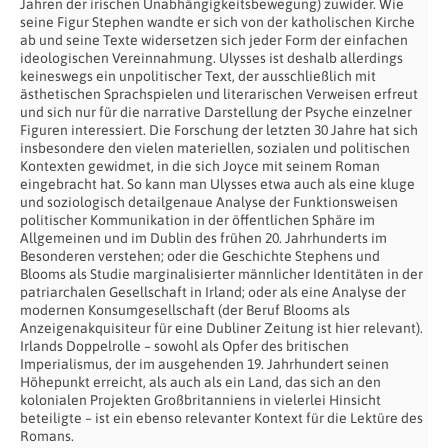
Jahren der irischen Unabhängigkeitsbewegung) zuwider. Wie
seine Figur Stephen wandte er sich von der katholischen Kirche
ab und seine Texte widersetzen sich jeder Form der einfachen
ideologischen Vereinnahmung. Ulysses ist deshalb allerdings
keineswegs ein unpolitischer Text, der ausschließlich mit
ästhetischen Sprachspielen und literarischen Verweisen erfreut
und sich nur für die narrative Darstellung der Psyche einzelner
Figuren interessiert. Die Forschung der letzten 30 Jahre hat sich
insbesondere den vielen materiellen, sozialen und politischen
Kontexten gewidmet, in die sich Joyce mit seinem Roman
eingebracht hat. So kann man Ulysses etwa auch als eine kluge
und soziologisch detailgenaue Analyse der Funktionsweisen
politischer Kommunikation in der öffentlichen Sphäre im
Allgemeinen und im Dublin des frühen 20. Jahrhunderts im
Besonderen verstehen; oder die Geschichte Stephens und
Blooms als Studie marginalisierter männlicher Identitäten in der
patriarchalen Gesellschaft in Irland; oder als eine Analyse der
modernen Konsumgesellschaft (der Beruf Blooms als
Anzeigenakquisiteur für eine Dubliner Zeitung ist hier relevant).
Irlands Doppelrolle – sowohl als Opfer des britischen
Imperialismus, der im ausgehenden 19. Jahrhundert seinen
Höhepunkt erreicht, als auch als ein Land, das sich an den
kolonialen Projekten Großbritanniens in vielerlei Hinsicht
beteiligte – ist ein ebenso relevanter Kontext für die Lektüre des
Romans.