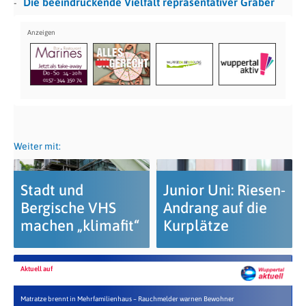
Die beeindruckende Vielfalt repräsentativer Gräber
Weiter mit:
Stadt und
Junior Uni: Riesen-
Bergische VHS
Andrang auf die
machen „klimafit“
Kurplätze
Aktuell auf
Matratze brennt in Mehrfamilienhaus – Rauchmelder warnen Bewohner