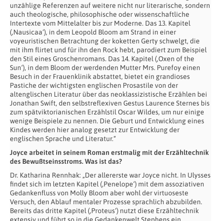
unzählige Referenzen auf weitere nicht nur literarische, sondern
auch theologische, philosophische oder wissenschaftliche
Intertexte vom Mittelalter bis zur Moderne. Das 13. Kapitel
(‚Nausicaa‘), in dem Leopold Bloom am Strand in einer
voyeuristischen Betrachtung der koketten Gerty schwelgt, die
mit ihm flirtet und für ihn den Rock hebt, parodiert zum Beispiel
den Stil eines Groschenromans. Das 14. Kapitel (‚Oxen of the
Sun‘), in dem Bloom der werdenden Mutter Mrs. Purefoy einen
Besuch in der Frauenklinik abstattet, bietet ein grandioses
Pastiche der wichtigsten englischen Prosastile von der
altenglischen Literatur über das neoklassizistische Erzählen bei
Jonathan Swift, den selbstreflexiven Gestus Laurence Sternes bis
zum spätviktorianischen Erzählstil Oscar Wildes, um nur einige
wenige Beispiele zu nennen. Die Geburt und Entwicklung eines
Kindes werden hier analog gesetzt zur Entwicklung der
englischen Sprache und Literatur.“
Joyce arbeitet in seinem Roman erstmalig mit der Erzähltechnik
des Bewußtseinsstroms. Was ist das?
Dr. Katharina Rennhak: „Der allererste war Joyce nicht. In Ulysses
findet sich im letzten Kapitel (‚Penelope‘) mit dem assoziativen
Gedankenfluss von Molly Bloom aber wohl der virtuoseste
Versuch, den Ablauf mentaler Prozesse sprachlich abzubilden.
Bereits das dritte Kapitel (‚Proteus‘) nutzt diese Erzähltechnik
extensiv und führt so in die Gedankenwelt Stephens ein.