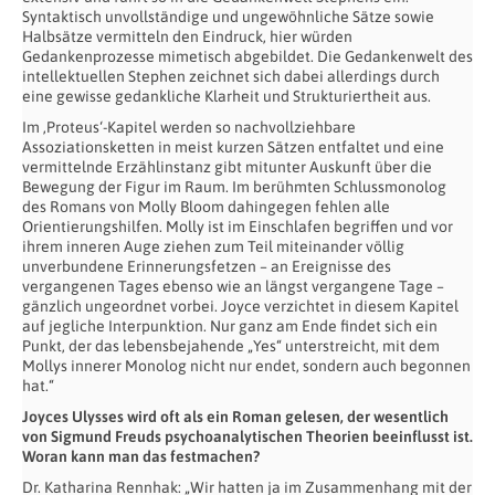
Syntaktisch unvollständige und ungewöhnliche Sätze sowie
Halbsätze vermitteln den Eindruck, hier würden
Gedankenprozesse mimetisch abgebildet. Die Gedankenwelt des
intellektuellen Stephen zeichnet sich dabei allerdings durch
eine gewisse gedankliche Klarheit und Strukturiertheit aus.
Im ‚Proteus‘-Kapitel werden so nachvollziehbare
Assoziationsketten in meist kurzen Sätzen entfaltet und eine
vermittelnde Erzählinstanz gibt mitunter Auskunft über die
Bewegung der Figur im Raum. Im berühmten Schlussmonolog
des Romans von Molly Bloom dahingegen fehlen alle
Orientierungshilfen. Molly ist im Einschlafen begriffen und vor
ihrem inneren Auge ziehen zum Teil miteinander völlig
unverbundene Erinnerungsfetzen – an Ereignisse des
vergangenen Tages ebenso wie an längst vergangene Tage –
gänzlich ungeordnet vorbei. Joyce verzichtet in diesem Kapitel
auf jegliche Interpunktion. Nur ganz am Ende findet sich ein
Punkt, der das lebensbejahende „Yes“ unterstreicht, mit dem
Mollys innerer Monolog nicht nur endet, sondern auch begonnen
hat.“
Joyces Ulysses wird oft als ein Roman gelesen, der wesentlich
von Sigmund Freuds psychoanalytischen Theorien beeinflusst ist.
Woran kann man das festmachen?
Dr. Katharina Rennhak: „Wir hatten ja im Zusammenhang mit der