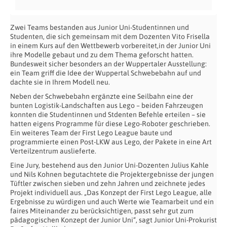
Zwei Teams bestanden aus Junior Uni-Studentinnen und
Studenten, die sich gemeinsam mit dem Dozenten Vito Frisella
in einem Kurs auf den Wettbewerb vorbereitet,in der Junior Uni
ihre Modelle gebaut und zu dem Thema geforscht hatten.
Bundesweit sicher besonders an der Wuppertaler Ausstellung:
ein Team griff die Idee der Wuppertal Schwebebahn auf und
dachte sie in Ihrem Modell neu.
Neben der Schwebebahn ergänzte eine Seilbahn eine der
bunten Logistik-Landschaften aus Lego – beiden Fahrzeugen
konnten die Studentinnen und Stdenten Befehle erteilen – sie
hatten eigens Programme für diese Lego-Roboter geschrieben.
Ein weiteres Team der First Lego League baute und
programmierte einen Post-LKW aus Lego, der Pakete in eine Art
Verteilzentrum auslieferte.
Eine Jury, bestehend aus den Junior Uni-Dozenten Julius Kahle
und Nils Kohnen begutachtete die Projektergebnisse der jungen
Tüftler zwischen sieben und zehn Jahren und zeichnete jedes
Projekt individuell aus. „Das Konzept der First Lego League, alle
Ergebnisse zu würdigen und auch Werte wie Teamarbeit und ein
faires Miteinander zu berücksichtigen, passt sehr gut zum
pädagogischen Konzept der Junior Uni“, sagt Junior Uni-Prokurist