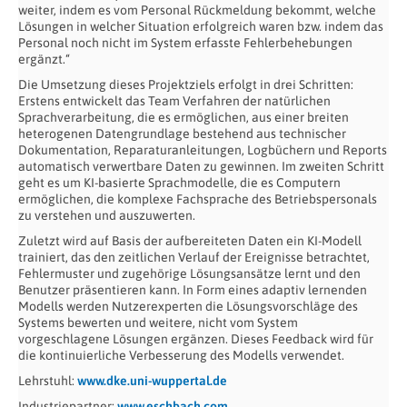
weiter, indem es vom Personal Rückmeldung bekommt, welche
Lösungen in welcher Situation erfolgreich waren bzw. indem das
Personal noch nicht im System erfasste Fehlerbehebungen
ergänzt.“
Die Umsetzung dieses Projektziels erfolgt in drei Schritten:
Erstens entwickelt das Team Verfahren der natürlichen
Sprachverarbeitung, die es ermöglichen, aus einer breiten
heterogenen Datengrundlage bestehend aus technischer
Dokumentation, Reparaturanleitungen, Logbüchern und Reports
automatisch verwertbare Daten zu gewinnen. Im zweiten Schritt
geht es um KI-basierte Sprachmodelle, die es Computern
ermöglichen, die komplexe Fachsprache des Betriebspersonals
zu verstehen und auszuwerten.
Zuletzt wird auf Basis der aufbereiteten Daten ein KI-Modell
trainiert, das den zeitlichen Verlauf der Ereignisse betrachtet,
Fehlermuster und zugehörige Lösungsansätze lernt und den
Benutzer präsentieren kann. In Form eines adaptiv lernenden
Modells werden Nutzerexperten die Lösungsvorschläge des
Systems bewerten und weitere, nicht vom System
vorgeschlagene Lösungen ergänzen. Dieses Feedback wird für
die kontinuierliche Verbesserung des Modells verwendet.
Lehrstuhl:
www.dke.uni-wuppertal.de
Industriepartner:
www.eschbach.com