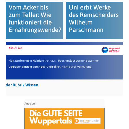
Vom Acker bis
Uni erbt Werke
zum Teller: Wie
des Remscheiders
funktioniert die
Wilhelm
Ernährungswende?
Parschmann
Aktuell auf
Matratze brennt in Mehrfamilienhaus – Rauchmelder warnen Bewohner
Vertrauen entsteht durch geprüfte Fakten, nicht durch Vermutung
der Rubrik Wissen