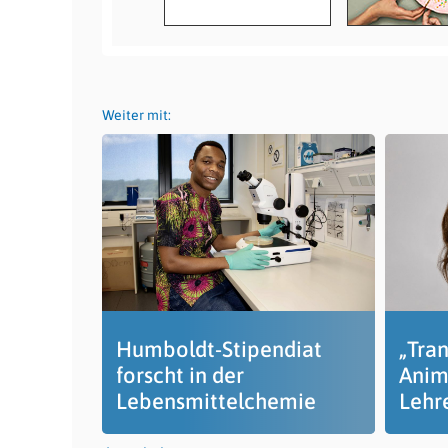
Weiter mit:
Humboldt-Stipendiat
„Tran
forscht in der
Anim
Lebensmittelchemie
Lehr