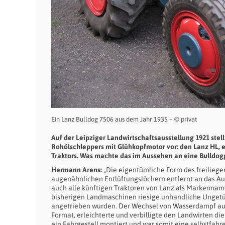
Ein Lanz Bulldog 7506 aus dem Jahr 1935 – © privat
Auf der Leipziger Landwirtschaftsausstellung 1921 stel
Rohölschleppers mit Glühkopfmotor vor: den Lanz HL, en
Traktors. Was machte das im Aussehen an eine Bulldog
Hermann Arens:
„Die eigentümliche Form des freiliege
augenähnlichen Entlüftungslöchern entfernt an das A
auch alle künftigen Traktoren von Lanz als Markenname.
bisherigen Landmaschinen riesige unhandliche Unge
angetrieben wurden. Der Wechsel von Wasserdampf auf
Format, erleichterte und verbilligte den Landwirten d
ein Fahrgestell montiert und war somit eine selbstfah