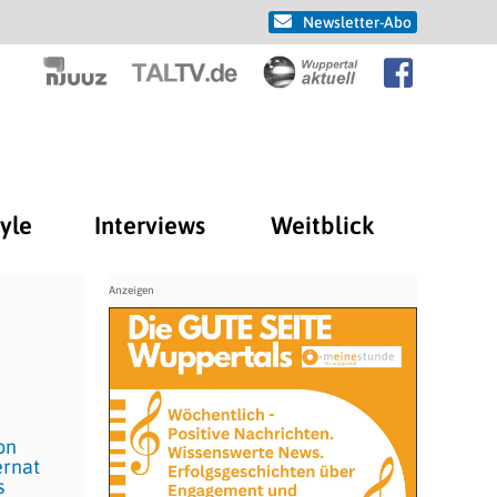
Newsletter-Abo
tyle
Interviews
Weitblick
on
ernat
s