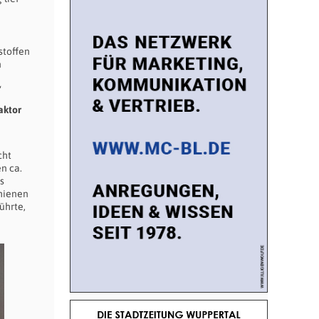
stoffen
n
“
aktor
cht
n ca.
s
hienen
ührte,