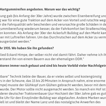
t Hartgummireifen angeboten. Warum war das wichtig?
fung gab (bis Anfang der 30er Jahre) wurde zwischen Eisenbereifung un
war für eine gute Traktion auf dem Acker von Vorteil und rutschte weg
ar die Fahrqualität sehr bescheiden und verursachte große Schäden in d
lgummibereifung wiederum besser, da der Fahrkomfort bei Straßenschle
n konnten. Als Anfang der 30er der Ackerluft Bulldog auf den Markt ka
ker mit Luftreifen fahren. Um das Durchrutschen auf dem Acker zu verm
ausgerüstet werden.“
ahr 1935. Wo haben Sie ihn gefunden?
ed Eckard Himpe, der selber nicht viel damit fährt. Daher nehme ich i
r erstand ihn von einem Bauern aus der ehemaligen DDR.“
toren immer noch gebaut und sind bis heute Vorbild vieler Nachfolgetr
bare“ Technik liebte der Bauer, da er vieles selbst und kostengünstig
s in der Scheune, das 15 bis 20 Minuten in Anspruch nahm, eine enorme
tlampe) musste der Glühkopf zum Glühen gebracht werden, bevor mit dem
de. Der Motor sollte nicht ausgemacht werden. So manch ein Hof ist
derer deutscher Traktorenbauer (zur Hochzeit der 50er Jahre gab es gut
die Uhr für den Einzylinder-Bulldog war abgelaufen. Andere Marken wu
odell ist und bleibt der Name Lanz und das nostalgische Anwerfen des