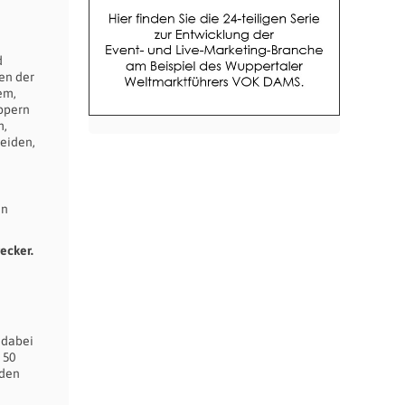
d
en der
em,
ppern
m,
eiden,
hn
ecker.
 dabei
 50
rden