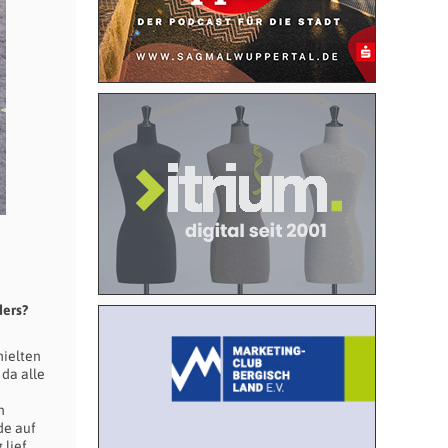
ders?
hielten
 da alle
n
de auf
 lief