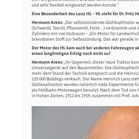
und sehr flexibel eingesetzt werden konnte.“
Eine Besonderheit des Lanz HL – HL steht für Dr. Fritz 
Hermann Arens:
„Der selbstzündende Glühkopfmotor war 
(Schweröl, Teeröl, Pflanzenöl, Fette …) verbrannte u
Zylinders mit viel Hubraum – „Ein Motor für Landwirtsch
brennbaren Stoff zur Selbstzündung. Das war gerade in
Der Motor des HL kam auch bei anderen Fahrzeugen wi
einen langfristigen Erfolg noch nicht zu?
Hermann Arens:
„Im Gegenteil, dieser neue Traktor ko
Universalgerät auf den Bauernhöfen. Die Glühkopftechni
mehr dem Stand der Technik entsprach und die Heinri
220 000 Bulldogs verkauft. Der Name Heinrich Lanz ste
Glühkopfmotors wurden natürlich viele Experimente f
als Feldbahn Motorwagen benutzt. Nach dem Tod von Hein
in frühen Zeiten, 1911 bis 1919, zusammen mit Prof. Joh