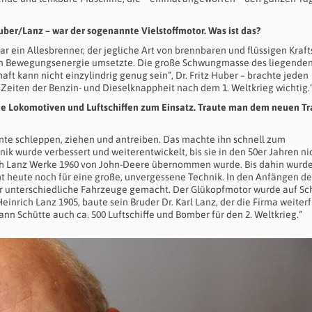
Huber/Lanz – war der sogenannte Vielstoffmotor. Was ist das?
ein Allesbrenner, der jegliche Art von brennbaren und flüssigen Kraft
nd in Bewegungsenergie umsetzte. Die große Schwungmasse des liegende
aft kann nicht einzylindrig genug sein“, Dr. Fritz Huber – brachte jeden
 Zeiten der Benzin- und Dieselknappheit nach dem 1. Weltkrieg wichtig.
e Lokomotiven und Luftschiffen zum Einsatz. Traute man dem neuen Tr
nnte schleppen, ziehen und antreiben. Das machte ihn schnell zum
k wurde verbessert und weiterentwickelt, bis sie in den 50er Jahren ni
ch Lanz Werke 1960 von John-Deere übernommen wurde. Bis dahin wurde
ht heute noch für eine große, unvergessene Technik. In den Anfängen de
ür unterschiedliche Fahrzeuge gemacht. Der Glükopfmotor wurde auf Sc
rich Lanz 1905, baute sein Bruder Dr. Karl Lanz, der die Firma weiterf
ann Schütte auch ca. 500 Luftschiffe und Bomber für den 2. Weltkrieg.“