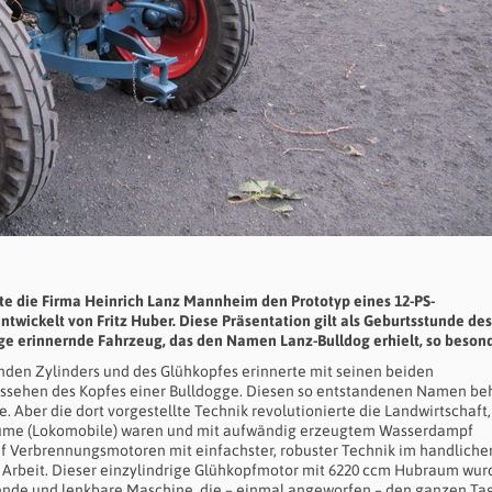
lte die Firma Heinrich Lanz Mannheim den Prototyp eines 12-PS-
twickelt von Fritz Huber. Diese Präsentation gilt als Geburtsstunde des
ge erinnernde Fahrzeug, das den Namen Lanz-Bulldog erhielt, so beson
nden Zylinders und des Glühkopfes erinnerte mit seinen beiden
ussehen des Kopfes einer Bulldogge. Diesen so entstandenen Namen be
 Aber die dort vorgestellte Technik revolutionierte die Landwirtschaft,
tüme (Lokomobile) waren und mit aufwändig erzeugtem Wasserdampf
 Verbrennungsmotoren mit einfachster, robuster Technik im handliche
ie Arbeit. Dieser einzylindrige Glühkopfmotor mit 6220 ccm Hubraum wur
rende und lenkbare Maschine, die – einmal angeworfen – den ganzen Tag