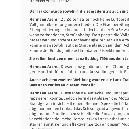
Hermann Arens – © privat
Der Traktor wurde sowohl mit Eisenrädern als auch mi
Hermann Arens:
„Zu Zeiten als es noch keine Luftberei
Vollgummibereifung unterschieden. Die Eisenbereifung 
Eisenprofilierung nicht durch. Jedoch auf der Straße w
wenn vorhandenen, Straßenbelag. Dort passte die Vol
besser war und andere Geschwindigkeiten erzielt werde
konnte man sowohl auf der Straße als auch auf dem Ac
konnte der Bulldog mit ausklappbaren Eisenklammern 
Sie selber besitzen einen Lanz Bulldog 7506 aus dem J
Hermann Arens:
„Dieser Lanz gehört unserem Clubmitgli
gerne und oft für Ausfahrten und Ausstellungen mit. E
Auch nach dem zweiten Weltkrieg wurden die Lanz-Trak
Was ist so zeitlos an diesem Modell?
Hermann Arens:
„Diese robuste, einfache und „unkaputt
reparieren konnte. Jedoch barg das Anlassen des Motor
Brandgefahr in sich. Mit einem Brenner (spezielle Lö
abgenommenen Lenkrad das Schwungrad angeworfen wur
abgebrannt. Parallel dazu schnellte die Entwicklung an
verschiedene deutsche Hersteller) an Lanz vorbei und 
stärker, günstiger und effektiver. Zeitlos an diesem M