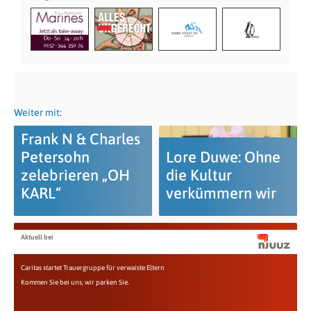
Weiter mit:
Frank N & Charles
Petersohn
Lore Duwe: Ohne
zelebrieren „OH
die Kultur
KARL“
verkümmern wir
Aktuell bei
Caritas startet Trauergruppe für verwaiste Eltern
Kommen Sie bei uns, wir parken Sie.