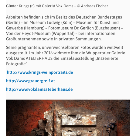
Günter Krings (r.) mit Galerist Vok Dams – © Andreas Fischer
Arbeiten befinden sich im Besitz des Deutschen Bundestages
(Berlin) – im Museum Ludwig (Köln) – Museum für Kunst und
Gewerbe (Hamburg) – Fotomuseum Dr. Gerlich (Burghausen) –
Von der Heydt-Museum (Wuppertal) – bei internationalen
Großunternehmen sowie in privaten Sammlungen.
Seine prägnanten, unverwechselbaren Fotos wurden weltweit
ausgestellt. Im Jahr 2016 widmete ihm die Wuppertaler Galerie
Vok Dams ATELIERHAUS die Einzelausstellung „Inszenierte
Fotografie“.
http://www.krings-weinportraits.de
http://www.grauergreif.at
http://www.vokdamsatelierhaus.de