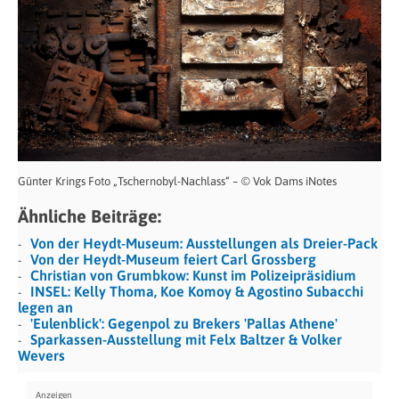
Günter Krings Foto „Tschernobyl-Nachlass“ – © Vok Dams iNotes
Ähnliche Beiträge:
Von der Heydt-Museum: Ausstellungen als Dreier-Pack
Von der Heydt-Museum feiert Carl Grossberg
Christian von Grumbkow: Kunst im Polizeipräsidium
INSEL: Kelly Thoma, Koe Komoy & Agostino Subacchi
legen an
'Eulenblick': Gegenpol zu Brekers 'Pallas Athene'
Sparkassen-Ausstellung mit Felx Baltzer & Volker
Wevers