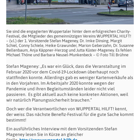
Sie sind die engagierten Wuppertaler hinter dem erfolgreichen Charity-
Festival, die Mitglieder des gemeinnützigen Vereins WUPPERTAL HILFT!
– (v.l.) der 1. Vorsitzende Stefan Mageney, Dr. Imke Dinsing, Margit
Schiel, Conny Schiele, Heike Grawunder, Marion Geberzahn, Dr. Susanne
Bellenbaum, Anja Käppner-Herzog und Jutta Küster-Mageney. Es fehlen
Michael Thöne und Barbara Neusel-Munkenbeck – © Foto Till Brühne
Stefan Mageney: „Es war ein Glück, dass die Veranstaltung im
Februar 2020 vor dem Covid-19-Lockdown überhaupt noch
stattfinden konnte. Allerdings gab es weniger Kartenverkäufe als
in den Vorjahren. Im Arbeitsjahr 2020 konnte wegen der
Pandemie und ihren Begleitumständen leider nicht viel
passieren. Es gibt aktuell auch keine konkreten Aktionen, weil
wir natürlich Planungssicherheit brauchen.“
Doch wer die Verantwortlichen von WUPPERTAL HILFT! kennt,
der weiss: Das nächste Benefiz-Festival für die gute Sache kommt
bestimmt!
Ein ausführliches Interview mit dem Vorsitzenden Stefan
Mageney lesen Sie in Kürze an gleicher
Stelle.
http://www.wuppertal-hilft.de