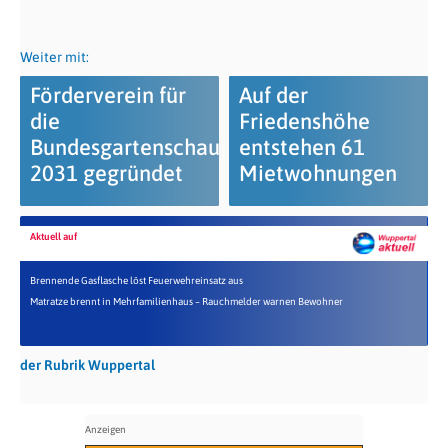
Weiter mit:
Förderverein für
Auf der
die
Friedenshöhe
Bundesgartenschau
entstehen 61
2031 gegründet
Mietwohnungen
Aktuell auf
Brennende Gasflasche löst Feuerwehreinsatz aus
Matratze brennt in Mehrfamilienhaus – Rauchmelder warnen Bewohner
der Rubrik Wuppertal