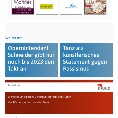
Weiter mit:
Opernintendant
Tanz als
Schneider gibt nur
künstlerisches
noch bis 2023 den
Statement gegen
Takt an
Rassismus
Aktuell bei
Die weiße Linie besagt: Der Radverkehr ist sicher. Echt?
Von Büchern, Arbeit und dem Reisen