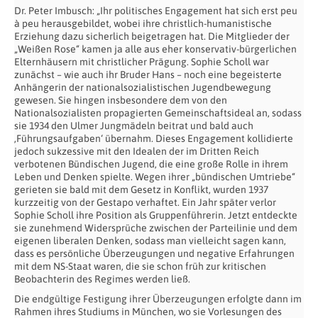
Dr. Peter Imbusch: „Ihr politisches Engagement hat sich erst peu
à peu herausgebildet, wobei ihre christlich-humanistische
Erziehung dazu sicherlich beigetragen hat. Die Mitglieder der
„Weißen Rose“ kamen ja alle aus eher konservativ-bürgerlichen
Elternhäusern mit christlicher Prägung. Sophie Scholl war
zunächst – wie auch ihr Bruder Hans – noch eine begeisterte
Anhängerin der nationalsozialistischen Jugendbewegung
gewesen. Sie hingen insbesondere dem von den
Nationalsozialisten propagierten Gemeinschaftsideal an, sodass
sie 1934 den Ulmer Jungmädeln beitrat und bald auch
‚Führungsaufgaben‘ übernahm. Dieses Engagement kollidierte
jedoch sukzessive mit den Idealen der im Dritten Reich
verbotenen Bündischen Jugend, die eine große Rolle in ihrem
Leben und Denken spielte. Wegen ihrer „bündischen Umtriebe“
gerieten sie bald mit dem Gesetz in Konflikt, wurden 1937
kurzzeitig von der Gestapo verhaftet. Ein Jahr später verlor
Sophie Scholl ihre Position als Gruppenführerin. Jetzt entdeckte
sie zunehmend Widersprüche zwischen der Parteilinie und dem
eigenen liberalen Denken, sodass man vielleicht sagen kann,
dass es persönliche Überzeugungen und negative Erfahrungen
mit dem NS-Staat waren, die sie schon früh zur kritischen
Beobachterin des Regimes werden ließ.
Die endgültige Festigung ihrer Überzeugungen erfolgte dann im
Rahmen ihres Studiums in München, wo sie Vorlesungen des