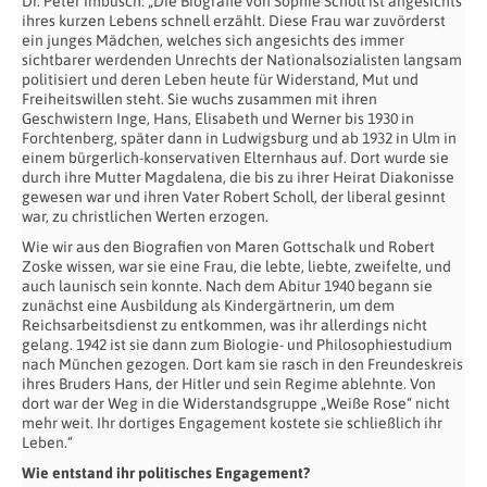
Dr. Peter Imbusch: „Die Biografie von Sophie Scholl ist angesichts
ihres kurzen Lebens schnell erzählt. Diese Frau war zuvörderst
ein junges Mädchen, welches sich angesichts des immer
sichtbarer werdenden Unrechts der Nationalsozialisten langsam
politisiert und deren Leben heute für Widerstand, Mut und
Freiheitswillen steht. Sie wuchs zusammen mit ihren
Geschwistern Inge, Hans, Elisabeth und Werner bis 1930 in
Forchtenberg, später dann in Ludwigsburg und ab 1932 in Ulm in
einem bürgerlich-konservativen Elternhaus auf. Dort wurde sie
durch ihre Mutter Magdalena, die bis zu ihrer Heirat Diakonisse
gewesen war und ihren Vater Robert Scholl, der liberal gesinnt
war, zu christlichen Werten erzogen.
Wie wir aus den Biografien von Maren Gottschalk und Robert
Zoske wissen, war sie eine Frau, die lebte, liebte, zweifelte, und
auch launisch sein konnte. Nach dem Abitur 1940 begann sie
zunächst eine Ausbildung als Kindergärtnerin, um dem
Reichsarbeitsdienst zu entkommen, was ihr allerdings nicht
gelang. 1942 ist sie dann zum Biologie- und Philosophiestudium
nach München gezogen. Dort kam sie rasch in den Freundeskreis
ihres Bruders Hans, der Hitler und sein Regime ablehnte. Von
dort war der Weg in die Widerstandsgruppe „Weiße Rose“ nicht
mehr weit. Ihr dortiges Engagement kostete sie schließlich ihr
Leben.“
Wie entstand ihr politisches Engagement?