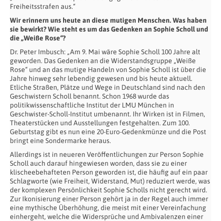
Freiheitsstrafen aus.“
Wir erinnern uns heute an diese mutigen Menschen. Was haben
sie bewirkt? Wie steht es um das Gedenken an Sophie Scholl und
die „Weiße Rose“?
Dr. Peter Imbusch: „Am 9. Mai wäre Sophie Scholl 100 Jahre alt
geworden. Das Gedenken an die Widerstandsgruppe „Weiße
Rose“ und an das mutige Handeln von Sophie Scholl ist über die
Jahre hinweg sehr lebendig gewesen und bis heute aktuell.
Etliche Straßen, Plätze und Wege in Deutschland sind nach den
Geschwistern Scholl benannt. Schon 1968 wurde das
politikwissenschaftliche Institut der LMU München in
Geschwister-Scholl-Institut umbenannt. Ihr Wirken ist in Filmen,
Theaterstücken und Ausstellungen festgehalten. Zum 100.
Geburtstag gibt es nun eine 20-Euro-Gedenkmünze und die Post
bringt eine Sondermarke heraus.
Allerdings ist in neueren Veröffentlichungen zur Person Sophie
Scholl auch darauf hingewiesen worden, dass sie zu einer
klischeebehafteten Person geworden ist, die häufig auf ein paar
Schlagworte (wie Freiheit, Widerstand, Mut) reduziert werde, was
der komplexen Persönlichkeit Sophie Scholls nicht gerecht wird.
Zur Ikonisierung einer Person gehört ja in der Regel auch immer
eine mythische Überhöhung, die meist mit einer Vereinfachung
einhergeht, welche die Widersprüche und Ambivalenzen einer