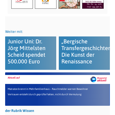
Weiter mit:
Junior Uni: Dr.
„Bergische
Jörg Mittelsten
Transfergeschichten“:
Scheid spendet
Die Kunst der
500.000 Euro
Renaissance
Aktuell auf
Matratze brennt in Mehrfamilienhaus – Rauchmelder warnen Bewohner
Vertrauen entsteht durch geprüfte Fakten, nicht durch Vermutung
der Rubrik Wissen