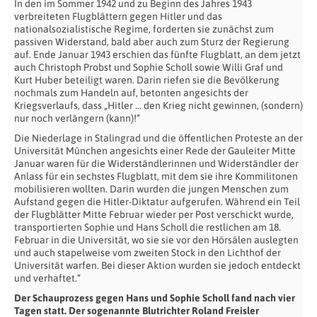
In den im Sommer 1942 und zu Beginn des Jahres 1943
verbreiteten Flugblättern gegen Hitler und das
nationalsozialistische Regime, forderten sie zunächst zum
passiven Widerstand, bald aber auch zum Sturz der Regierung
auf. Ende Januar 1943 erschien das fünfte Flugblatt, an dem jetzt
auch Christoph Probst und Sophie Scholl sowie Willi Graf und
Kurt Huber beteiligt waren. Darin riefen sie die Bevölkerung
nochmals zum Handeln auf, betonten angesichts der
Kriegsverlaufs, dass „Hitler … den Krieg nicht gewinnen, (sondern)
nur noch verlängern (kann)!“
Die Niederlage in Stalingrad und die öffentlichen Proteste an der
Universität München angesichts einer Rede der Gauleiter Mitte
Januar waren für die Widerständlerinnen und Widerständler der
Anlass für ein sechstes Flugblatt, mit dem sie ihre Kommilitonen
mobilisieren wollten. Darin wurden die jungen Menschen zum
Aufstand gegen die Hitler-Diktatur aufgerufen. Während ein Teil
der Flugblätter Mitte Februar wieder per Post verschickt wurde,
transportierten Sophie und Hans Scholl die restlichen am 18.
Februar in die Universität, wo sie sie vor den Hörsälen auslegten
und auch stapelweise vom zweiten Stock in den Lichthof der
Universität warfen. Bei dieser Aktion wurden sie jedoch entdeckt
und verhaftet.“
Der Schauprozess gegen Hans und Sophie Scholl fand nach vier
Tagen statt. Der sogenannte Blutrichter Roland Freisler