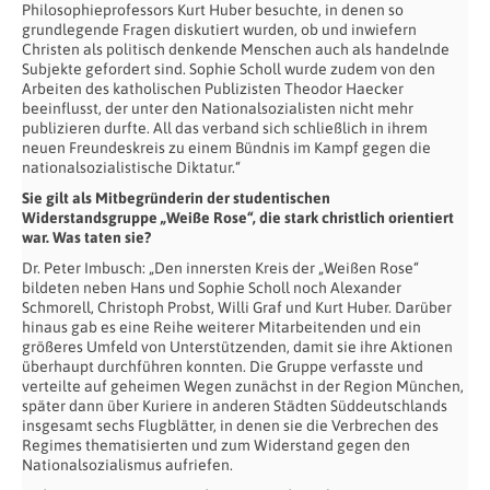
Philosophieprofessors Kurt Huber besuchte, in denen so
grundlegende Fragen diskutiert wurden, ob und inwiefern
Christen als politisch denkende Menschen auch als handelnde
Subjekte gefordert sind. Sophie Scholl wurde zudem von den
Arbeiten des katholischen Publizisten Theodor Haecker
beeinflusst, der unter den Nationalsozialisten nicht mehr
publizieren durfte. All das verband sich schließlich in ihrem
neuen Freundeskreis zu einem Bündnis im Kampf gegen die
nationalsozialistische Diktatur.“
Sie gilt als Mitbegründerin der studentischen
Widerstandsgruppe „Weiße Rose“, die stark christlich orientiert
war. Was taten sie?
Dr. Peter Imbusch: „Den innersten Kreis der „Weißen Rose“
bildeten neben Hans und Sophie Scholl noch Alexander
Schmorell, Christoph Probst, Willi Graf und Kurt Huber. Darüber
hinaus gab es eine Reihe weiterer Mitarbeitenden und ein
größeres Umfeld von Unterstützenden, damit sie ihre Aktionen
überhaupt durchführen konnten. Die Gruppe verfasste und
verteilte auf geheimen Wegen zunächst in der Region München,
später dann über Kuriere in anderen Städten Süddeutschlands
insgesamt sechs Flugblätter, in denen sie die Verbrechen des
Regimes thematisierten und zum Widerstand gegen den
Nationalsozialismus aufriefen.