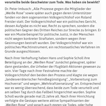
verurteilte beide Geschwister zum Tode. Was haben sie bewirkt?
Dr. Peter Imbusch: „Alle Prozesse gegen die Mitglieder der
„Weiße Rose“ sowie später auch gegen deren Unterstützer
fanden vor dem sogenannten Volksgerichtshof von Roland
Freisler statt. Der Volksgerichtshof war ein politisches Gericht,
dessen Aufgabe es nicht war, Recht zu sprechen, sondern die
politischen Gegner des Dritten Reiches zur Strecke zu bringen. Er
war ein Musterbeispiel für politische Justiz, in der Menschen
nicht wegen konkreter Straftaten, sondern wegen ihrer
Gesinnungen bestraft wurden. Der Volksgerichtshof war ein
politisches Machtinstrument, ein rechtsstaatliches Verfahren im
Grunde ausgeschlossen.
Nach ihrer Verhaftung haben Hans und Sophie Scholl ihre
Beteiligung an der „Weißen Rose“ zunächst geleugnet, später
dann gestanden, die Urheber der Flugblatt-Aktionen gewesen zu
sein. Vier Tage nach ihrer Festnahme machte der
Volksgerichtshof den beiden den Prozess und klagte sie wegen
„landesverräterischer Feindbegünstigung“, „Vorbereitung zum
Hochverrat“ und wegen „Wehrkraftzersetzung“ an. Entsprechend
war es wenig überraschend, dass beide zum Tode verurteilt und
am selben Tag durch das Fallbeil hingerichtet wurden. Sophie
Scholl wurde gerade mal 21 Jahre alt. Nach ihrer Hinrichtung
verfolgte die Gestapo weitere aktive Sympathisanten der
„Weißen Rose“ und sprach auch gegen sie Todes- oder hohe