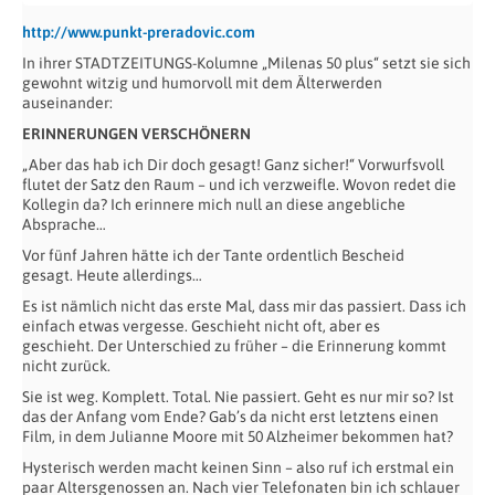
http://www.punkt-preradovic.com
In ihrer STADTZEITUNGS-Kolumne „Milenas 50 plus“ setzt sie sich
gewohnt witzig und humorvoll mit dem Älterwerden
auseinander:
ERINNERUNGEN VERSCHÖNERN
„Aber das hab ich Dir doch gesagt! Ganz sicher!“ Vorwurfsvoll
flutet der Satz den Raum – und ich verzweifle. Wovon redet die
Kollegin da? Ich erinnere mich null an diese angebliche
Absprache…
Vor fünf Jahren hätte ich der Tante ordentlich Bescheid
gesagt. Heute allerdings…
Es ist nämlich nicht das erste Mal, dass mir das passiert. Dass ich
einfach etwas vergesse. Geschieht nicht oft, aber es
geschieht. Der Unterschied zu früher – die Erinnerung kommt
nicht zurück.
Sie ist weg. Komplett. Total. Nie passiert. Geht es nur mir so? Ist
das der Anfang vom Ende? Gab’s da nicht erst letztens einen
Film, in dem Julianne Moore mit 50 Alzheimer bekommen hat?
Hysterisch werden macht keinen Sinn – also ruf ich erstmal ein
paar Altersgenossen an. Nach vier Telefonaten bin ich schlauer