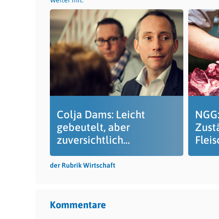
Weiter mit:
Colja Dams: Leicht
NGG:
gebeutelt, aber
Zust
zuversichtlich…
Flei
der Rubrik Wirtschaft
Kommentare