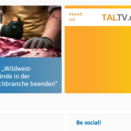
Aktuell
auf
 „Wildwest-
ände in der
schbranche beenden“
Be social!