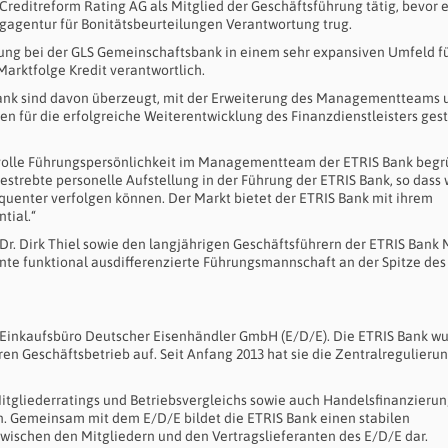
reditreform Rating AG als Mitglied der Geschäftsführung tätig, bevor e
ngagentur für Bonitätsbeurteilungen Verantwortung trug.
eitung bei der GLS Gemeinschaftsbank in einem sehr expansiven Umfeld fü
rktfolge Kredit verantwortlich.
 Bank sind davon überzeugt, mit der Erweiterung des Managementteams 
n für die erfolgreiche Weiterentwicklung des Finanzdienstleisters gest
wertvolle Führungspersönlichkeit im Managementteam der ETRIS Bank beg
gestrebte personelle Aufstellung in der Führung der ETRIS Bank, so dass 
enter verfolgen können. Der Markt bietet der ETRIS Bank mit ihrem
tial.“
Dr. Dirk Thiel sowie den langjährigen Geschäftsführern der ETRIS Bank 
ente funktional ausdifferenzierte Führungsmannschaft an der Spitze des
s Einkaufsbüro Deutscher Eisenhändler GmbH (E/D/E). Die ETRIS Bank w
ren Geschäftsbetrieb auf. Seit Anfang 2013 hat sie die Zentralregulieru
tgliederratings und Betriebsvergleichs sowie auch Handelsfinanzieru
. Gemeinsam mit dem E/D/E bildet die ETRIS Bank einen stabilen
wischen den Mitgliedern und den Vertragslieferanten des E/D/E dar.