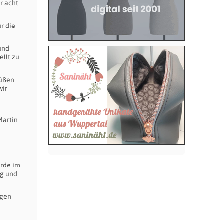
r acht
r die
und
ellt zu
rüßen
wir
Martin
urde im
ng und
ngen