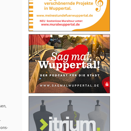
sen,
.
ions-