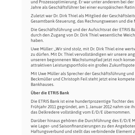
und Prozessoptimierung. Er war unter anderem bei der C
Jahre als Geschäftsführer bei einer europäischen Rati
Zuletzt war Dr. Dirk Thiel als Mitglied der Geschäftsl
Gesamtbank-Steuerung, das Rechnungswesen und die Ma
Die Geschäftsführung und der Aufsichtsrat der ETRIS
durch den Zugang von Dr. Dirk Thiel wesentliche Weiche
haben.
Uwe Müller: „Wir sind stolz, mit Dr. Dirk Thiel eine 
zu dürfen. Mit Dr. Thiel vervollständigen wir unsere an
unseren begonnenen Wachstumspfad jetzt noch konsequ
attraktiven Leistungsportfolio ein großes Zukunftspoten
Mit Uwe Müller als Sprecher der Geschäftsführung und 
Beckmüller und Christoph Feil steht jetzt eine kompet
Bankhauses.
Über die ETRIS Bank
Die ETRIS Bank ist eine hundertprozentige Tochter de
Frühjahr 2011 gegründet, am 1. Januar 2012 nahm sie ih
das Delkredere vollständig vom E/D/E übernommen.
Darüber hinaus gehören die Durchführung des E/D/E Mi
wie Lager- und Saisonfinanzierungen zu den Angeboten
Haftungsverbund und stellt das verbindende Element z