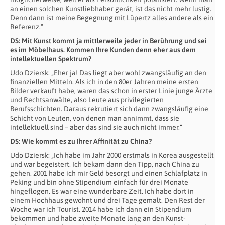
an einen solchen Kunstliebhaber gerät, ist das nicht mehr lustig.
Denn dann ist meine Begegnung mit Lüpertz alles andere als ein
Referenz.“
DS: Mit Kunst kommt ja mittlerweile jeder in Berührung und sei
es im Möbelhaus. Kommen Ihre Kunden denn eher aus dem
intellektuellen Spektrum?
Udo Dziersk: „Eher ja! Das liegt aber wohl zwangsläufig an den
finanziellen Mitteln. Als ich in den 80er Jahren meine ersten
Bilder verkauft habe, waren das schon in erster Linie junge Ärzte
und Rechtsanwälte, also Leute aus privilegierten
Berufsschichten. Daraus rekrutiert sich dann zwangsläufig eine
Schicht von Leuten, von denen man annimmt, dass sie
intellektuell sind – aber das sind sie auch nicht immer.“
DS: Wie kommt es zu Ihrer Affinität zu China?
Udo Dziersk: „Ich habe im Jahr 2000 erstmals in Korea ausgestellt
und war begeistert. Ich bekam dann den Tipp, nach China zu
gehen. 2001 habe ich mir Geld besorgt und einen Schlafplatz in
Peking und bin ohne Stipendium einfach für drei Monate
hingeflogen. Es war eine wunderbare Zeit. Ich habe dort in
einem Hochhaus gewohnt und drei Tage gemalt. Den Rest der
Woche war ich Tourist. 2014 habe ich dann ein Stipendium
bekommen und habe zweite Monate lang an den Kunst-