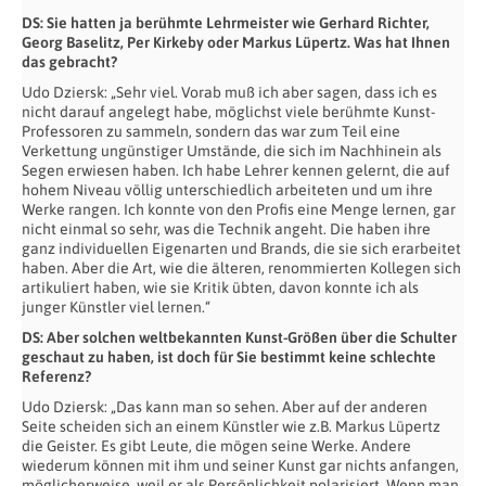
DS: Sie hatten ja berühmte Lehrmeister wie Gerhard Richter,
Georg Baselitz, Per Kirkeby oder Markus Lüpertz. Was hat Ihnen
das gebracht?
Udo Dziersk: „Sehr viel. Vorab muß ich aber sagen, dass ich es
nicht darauf angelegt habe, möglichst viele berühmte Kunst-
Professoren zu sammeln, sondern das war zum Teil eine
Verkettung ungünstiger Umstände, die sich im Nachhinein als
Segen erwiesen haben. Ich habe Lehrer kennen gelernt, die auf
hohem Niveau völlig unterschiedlich arbeiteten und um ihre
Werke rangen. Ich konnte von den Profis eine Menge lernen, gar
nicht einmal so sehr, was die Technik angeht. Die haben ihre
ganz individuellen Eigenarten und Brands, die sie sich erarbeitet
haben. Aber die Art, wie die älteren, renommierten Kollegen sich
artikuliert haben, wie sie Kritik übten, davon konnte ich als
junger Künstler viel lernen.“
DS: Aber solchen weltbekannten Kunst-Größen über die Schulter
geschaut zu haben, ist doch für Sie bestimmt keine schlechte
Referenz?
Udo Dziersk: „Das kann man so sehen. Aber auf der anderen
Seite scheiden sich an einem Künstler wie z.B. Markus Lüpertz
die Geister. Es gibt Leute, die mögen seine Werke. Andere
wiederum können mit ihm und seiner Kunst gar nichts anfangen,
möglicherweise, weil er als Persönlichkeit polarisiert. Wenn man