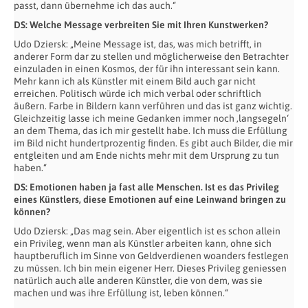
passt, dann übernehme ich das auch.“
DS: Welche Message verbreiten Sie mit Ihren Kunstwerken?
Udo Dziersk: „Meine Message ist, das, was mich betrifft, in
anderer Form dar zu stellen und möglicherweise den Betrachter
einzuladen in einen Kosmos, der für ihn interessant sein kann.
Mehr kann ich als Künstler mit einem Bild auch gar nicht
erreichen. Politisch würde ich mich verbal oder schriftlich
äußern. Farbe in Bildern kann verführen und das ist ganz wichtig.
Gleichzeitig lasse ich meine Gedanken immer noch ‚langsegeln‘
an dem Thema, das ich mir gestellt habe. Ich muss die Erfüllung
im Bild nicht hundertprozentig finden. Es gibt auch Bilder, die mir
entgleiten und am Ende nichts mehr mit dem Ursprung zu tun
haben.“
DS: Emotionen haben ja fast alle Menschen. Ist es das Privileg
eines Künstlers, diese Emotionen auf eine Leinwand bringen zu
können?
Udo Dziersk: „Das mag sein. Aber eigentlich ist es schon allein
ein Privileg, wenn man als Künstler arbeiten kann, ohne sich
hauptberuflich im Sinne von Geldverdienen woanders festlegen
zu müssen. Ich bin mein eigener Herr. Dieses Privileg geniessen
natürlich auch alle anderen Künstler, die von dem, was sie
machen und was ihre Erfüllung ist, leben können.“