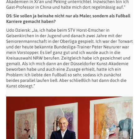
Akademien in Xi’an und Peking unterrichtet. Inzwischen bin ich
Gast-Professor in China und halte mich dort regelmässig auf.“
DS: Sie sollen ja beinahe nicht nur als Maler, sondern als Fußball
Karriere gemacht haben?
Udo Dziersk: „Ja, ich habe beim STV Horst-Emscher in
Gelsenkirchen in der Jugend und danach zwei Jahre mit der
Seniorenmannschaft in der Oberliga gespielt. Ich war der Torwart
und der heute bekannte Bundesliga-Trainer Peter Neururer war
mein Vorstopper. Es lief ganz gut und ich wurde auch in die
Kreisauswahl NRW berufen. Zeitgleich habe ich gezeichnet und
gemalt. Als ich mich dann an der Düsseldorfer Kunst-Akademie
beworben habe und auch eine Zusage erhielt, hatte ich ein
Problem: Ich liebte den Fußball so sehr, sodass ich zunächst
beides parallel laufen ließ. Aber schließlich hat dann doch die
Kunst obsiegt.“