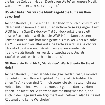
die lustige Zeit der „Neuen Deutschen Welle“ an, unsere Musik
war eher wuppertalerisch verregnet.“
DS: Also haben Sie was die Musik angeht die Flinte ins Korn
geworfen?
Jochen Rausch: „Auf keinen Fall. Ich habe wirklich alles versucht.
Ich bin mit unserem Album auf Promotion-Reise gegangen. Beim
WDR hat mir Star-Diskjockey Mal Sondock erklärt, er spielt
unsere Platte nicht, weil sich die WDR-Hörer dann aus dem
Fenster stürzen. Das hört man gerne als Musiker. Aber ich habe
als Musiker auch nie alles auf eine Karte gesetzt, vielleicht, weil
ich Autodidakt war und mir nicht vorstellen konnte, mich
irgendwie als Berufsmusiker durchzuschlagen. Und als
Taxifahrer wollte ich auch nicht enden.“
DS: Ihre erste Band hieß „Die Helden“. Wer ist heute für Sie ein
Held?
Jochen Rausch: „Unser Band-Name „Die Helden“ war ja ironisch
gemeint und von Bowie inspiriert. ‚Dann sind wir Helden, für
einen Tag‘. Helden sind für mich Leute, die sich selbst nicht als
Helden bezeichnen würden: Leute, die gerade durchs Leben
gehen und nicht bei Gegenwind ihre Meinung wechseln, aber
auch in der Lage sind, ein Argument anzunehmen. Also Leute mit
Rückgrat und keine Weicheier.“