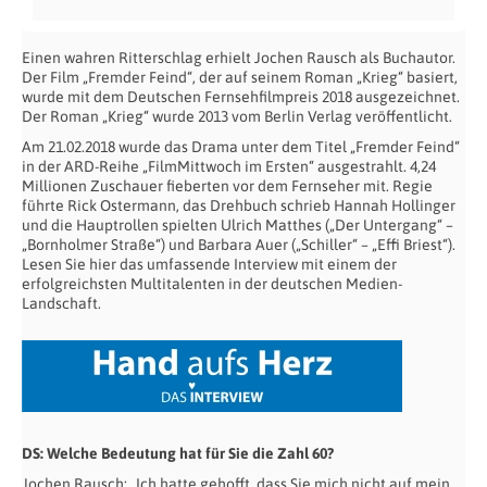
Einen wahren Ritterschlag erhielt Jochen Rausch als Buchautor.
Der Film „Fremder Feind“, der auf seinem Roman „Krieg“ basiert,
wurde mit dem Deutschen Fernsehfilmpreis 2018 ausgezeichnet.
Der Roman „Krieg“ wurde 2013 vom Berlin Verlag veröffentlicht.
Am 21.02.2018 wurde das Drama unter dem Titel „Fremder Feind“
in der ARD-Reihe „FilmMittwoch im Ersten“ ausgestrahlt. 4,24
Millionen Zuschauer fieberten vor dem Fernseher mit. Regie
führte Rick Ostermann, das Drehbuch schrieb Hannah Hollinger
und die Hauptrollen spielten Ulrich Matthes („Der Untergang“ –
„Bornholmer Straße“) und Barbara Auer („Schiller“ – „Effi Briest“).
Lesen Sie hier das umfassende Interview mit einem der
erfolgreichsten Multitalenten in der deutschen Medien-
Landschaft.
DS: Welche Bedeutung hat für Sie die Zahl 60?
Jochen Rausch: „Ich hatte gehofft, dass Sie mich nicht auf mein