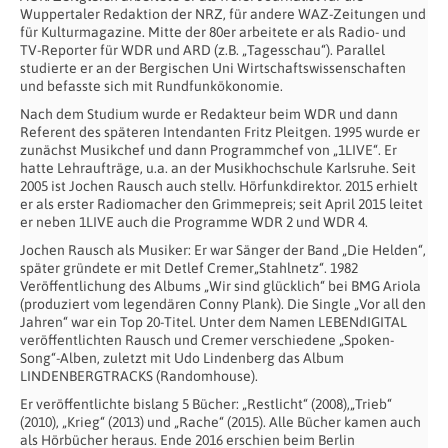
Wuppertaler Redaktion der NRZ, für andere WAZ-Zeitungen und
für Kulturmagazine. Mitte der 80er arbeitete er als Radio- und
TV-Reporter für WDR und ARD (z.B. „Tagesschau“). Parallel
studierte er an der Bergischen Uni Wirtschaftswissenschaften
und befasste sich mit Rundfunkökonomie.
Nach dem Studium wurde er Redakteur beim WDR und dann
Referent des späteren Intendanten Fritz Pleitgen. 1995 wurde er
zunächst Musikchef und dann Programmchef von „1LIVE“. Er
hatte Lehraufträge, u.a. an der Musikhochschule Karlsruhe. Seit
2005 ist Jochen Rausch auch stellv. Hörfunkdirektor. 2015 erhielt
er als erster Radiomacher den Grimmepreis; seit April 2015 leitet
er neben 1LIVE auch die Programme WDR 2 und WDR 4.
Jochen Rausch als Musiker: Er war Sänger der Band „Die Helden“,
später gründete er mit Detlef Cremer„Stahlnetz“. 1982
Veröffentlichung des Albums „Wir sind glücklich“ bei BMG Ariola
(produziert vom legendären Conny Plank). Die Single „Vor all den
Jahren“ war ein Top 20-Titel. Unter dem Namen LEBENdIGITAL
veröffentlichten Rausch und Cremer verschiedene „Spoken-
Song“-Alben, zuletzt mit Udo Lindenberg das Album
LINDENBERGTRACKS (Randomhouse).
Er veröffentlichte bislang 5 Bücher: „Restlicht“ (2008),„Trieb“
(2010), „Krieg“ (2013) und „Rache“ (2015). Alle Bücher kamen auch
als Hörbücher heraus. Ende 2016 erschien beim Berlin