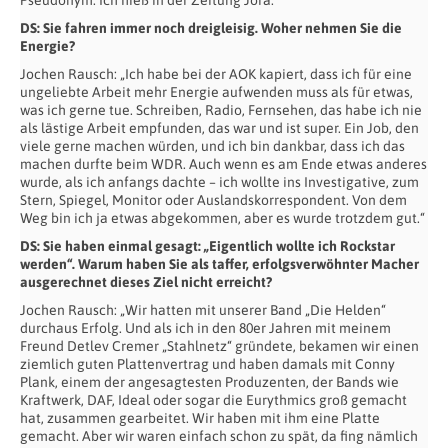
Pseudonym. Ich hieß in der Zeitung Jora.“
DS: Sie fahren immer noch dreigleisig. Woher nehmen Sie die
Energie?
Jochen Rausch: „Ich habe bei der AOK kapiert, dass ich für eine
ungeliebte Arbeit mehr Energie aufwenden muss als für etwas,
was ich gerne tue. Schreiben, Radio, Fernsehen, das habe ich nie
als lästige Arbeit empfunden, das war und ist super. Ein Job, den
viele gerne machen würden, und ich bin dankbar, dass ich das
machen durfte beim WDR. Auch wenn es am Ende etwas anderes
wurde, als ich anfangs dachte – ich wollte ins Investigative, zum
Stern, Spiegel, Monitor oder Auslandskorrespondent. Von dem
Weg bin ich ja etwas abgekommen, aber es wurde trotzdem gut.“
DS: Sie haben einmal gesagt: „Eigentlich wollte ich Rockstar
werden“. Warum haben Sie als taffer, erfolgsverwöhnter Macher
ausgerechnet dieses Ziel nicht erreicht?
Jochen Rausch: „Wir hatten mit unserer Band „Die Helden“
durchaus Erfolg. Und als ich in den 80er Jahren mit meinem
Freund Detlev Cremer „Stahlnetz“ gründete, bekamen wir einen
ziemlich guten Plattenvertrag und haben damals mit Conny
Plank, einem der angesagtesten Produzenten, der Bands wie
Kraftwerk, DAF, Ideal oder sogar die Eurythmics groß gemacht
hat, zusammen gearbeitet. Wir haben mit ihm eine Platte
gemacht. Aber wir waren einfach schon zu spät, da fing nämlich