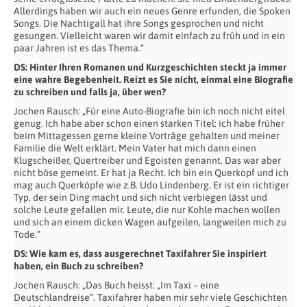
Allerdings haben wir auch ein neues Genre erfunden, die Spoken
Songs. Die Nachtigall hat ihre Songs gesprochen und nicht
gesungen. Vielleicht waren wir damit einfach zu früh und in ein
paar Jahren ist es das Thema.“
DS: Hinter Ihren Romanen und Kurzgeschichten steckt ja immer
eine wahre Begebenheit. Reizt es Sie nicht, einmal eine Biografie
zu schreiben und falls ja, über wen?
Jochen Rausch: „Für eine Auto-Biografie bin ich noch nicht eitel
genug. Ich habe aber schon einen starken Titel: ich habe früher
beim Mittagessen gerne kleine Vorträge gehalten und meiner
Familie die Welt erklärt. Mein Vater hat mich dann einen
Klugscheißer, Quertreiber und Egoisten genannt. Das war aber
nicht böse gemeint. Er hat ja Recht. Ich bin ein Querkopf und ich
mag auch Querköpfe wie z.B. Udo Lindenberg. Er ist ein richtiger
Typ, der sein Ding macht und sich nicht verbiegen lässt und
solche Leute gefallen mir. Leute, die nur Kohle machen wollen
und sich an einem dicken Wagen aufgeilen, langweilen mich zu
Tode.“
DS: Wie kam es, dass ausgerechnet Taxifahrer Sie inspiriert
haben, ein Buch zu schreiben?
Jochen Rausch: „Das Buch heisst: „Im Taxi – eine
Deutschlandreise“. Taxifahrer haben mir sehr viele Geschichten