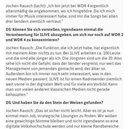
Jochen Rausch (lacht): „Ich bin jetzt bei WDR 4 eigentlich
altersmäßig da angekommen, wo ich hingehöre. Da ich mich
immer für Musik interessiert habe, sind mir die Songs bei allen
drei Sendern ziemlich vertraut.“
DS: Können Sie sich vorstellen, irgendwann einmal die
Verantwortung für 1LIVE abzugeben, um sich nur noch auf WDR 2
und WDR 4 zu konzentrieren?
Jochen Rausch: „Die Funktion, die ich jetzt habe, hat eigentlich
mit meinem Alter nichts zu tun. Bei 1LIVE arbeiten ca. 100 Leute
und die sind alle jünger als ich. Die Jüngsten sind um die 20. Also
sehe ich nicht die Gefahr, dass der Sender vergreist, nur weil das
Management von jemanden gemacht wird, der älter ist.
Außerdem bin ich immer noch sehr interessiert, was in den
neuen Medien passiert: 1LIVE ist für einen Radiosender ziemlich
weit vorne in der digitalen Welt und für viele ein Vorbild. Kann
man von vielen anderen klassischen Medien nicht gerade
behaupten.“
DS: Und haben Sie da den Stein der Weisen gefunden?
Jochen Rausch: „Das ist sicher nicht leicht. Aber es ist ja nun
einmal mein Job, strategische Lösungen zu finden: Wir wollen
eine gewichtige Stimme bleiben und nicht irgendwann so eine
digitale Volkshochschule werden und nur kleine Randbereiche