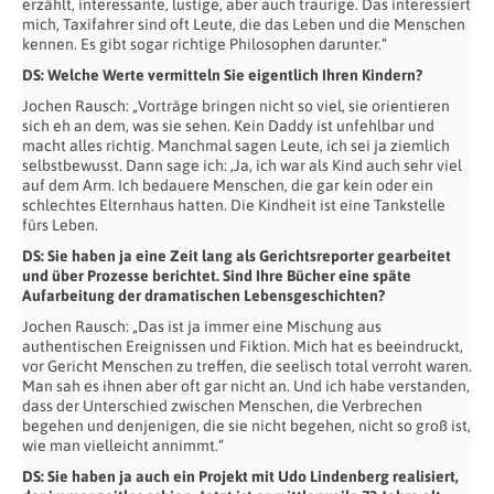
erzählt, interessante, lustige, aber auch traurige. Das interessiert
mich, Taxifahrer sind oft Leute, die das Leben und die Menschen
kennen. Es gibt sogar richtige Philosophen darunter.“
DS: Welche Werte vermitteln Sie eigentlich Ihren Kindern?
Jochen Rausch: „Vorträge bringen nicht so viel, sie orientieren
sich eh an dem, was sie sehen. Kein Daddy ist unfehlbar und
macht alles richtig. Manchmal sagen Leute, ich sei ja ziemlich
selbstbewusst. Dann sage ich: ‚Ja, ich war als Kind auch sehr viel
auf dem Arm. Ich bedauere Menschen, die gar kein oder ein
schlechtes Elternhaus hatten. Die Kindheit ist eine Tankstelle
fürs Leben.
DS: Sie haben ja eine Zeit lang als Gerichtsreporter gearbeitet
und über Prozesse berichtet. Sind Ihre Bücher eine späte
Aufarbeitung der dramatischen Lebensgeschichten?
Jochen Rausch: „Das ist ja immer eine Mischung aus
authentischen Ereignissen und Fiktion. Mich hat es beeindruckt,
vor Gericht Menschen zu treffen, die seelisch total verroht waren.
Man sah es ihnen aber oft gar nicht an. Und ich habe verstanden,
dass der Unterschied zwischen Menschen, die Verbrechen
begehen und denjenigen, die sie nicht begehen, nicht so groß ist,
wie man vielleicht annimmt.“
DS: Sie haben ja auch ein Projekt mit Udo Lindenberg realisiert,