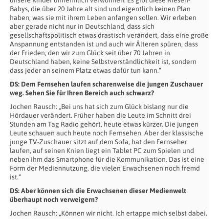
unsere Kinder unheimlich verwöhnen. Es gibt diese Riesen-
Babys, die über 20 Jahre alt sind und eigentlich keinen Plan
haben, was sie mit ihrem Leben anfangen sollen. Wir erleben
aber gerade nicht nur in Deutschland, dass sich
gesellschaftspolitisch etwas drastisch verändert, dass eine große
Anspannung entstanden ist und auch wir Älteren spüren, dass
der Frieden, den wir zum Glück seit über 70 Jahren in
Deutschland haben, keine Selbstverständlichkeit ist, sondern
dass jeder an seinem Platz etwas dafür tun kann.“
DS: Dem Fernsehen laufen scharenweise die jungen Zuschauer
weg. Sehen Sie für Ihren Bereich auch schwarz?
Jochen Rausch: „Bei uns hat sich zum Glück bislang nur die
Hördauer verändert. Früher haben die Leute im Schnitt drei
Stunden am Tag Radio gehört, heute etwas kürzer. Die jungen
Leute schauen auch heute noch Fernsehen. Aber der klassische
junge TV-Zuschauer sitzt auf dem Sofa, hat den Fernseher
laufen, auf seinen Knien liegt ein Tablet PC zum Spielen und
neben ihm das Smartphone für die Kommunikation. Das ist eine
Form der Mediennutzung, die vielen Erwachsenen noch fremd
ist.“
DS: Aber können sich die Erwachsenen dieser Medienwelt
überhaupt noch verweigern?
Jochen Rausch: „Können wir nicht. Ich ertappe mich selbst dabei.