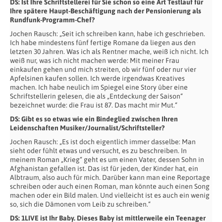
DS: Ist Ihre Schriftstellerei für Sie schon so eine Art Testlauf für
Ihre spätere Haupt-Beschäftigung nach der Pensionierung als
Rundfunk-Programm-Chef?
Jochen Rausch: „Seit ich schreiben kann, habe ich geschrieben.
Ich habe mindestens fünf fertige Romane da liegen aus den
letzten 30 Jahren. Was ich als Rentner mache, weiß ich nicht. Ich
weiß nur, was ich nicht machen werde: Mit meiner Frau
einkaufen gehen und mich streiten, ob wir fünf oder nur vier
Apfelsinen kaufen sollen. Ich werde irgendwas Kreatives
machen. Ich habe neulich im Spiegel eine Story über eine
Schriftstellerin gelesen, die als „Entdeckung der Saison“
bezeichnet wurde: die Frau ist 87. Das macht mir Mut.“
DS: Gibt es so etwas wie ein Bindeglied zwischen Ihren
Leidenschaften Musiker/Journalist/Schriftsteller?
Jochen Rausch: „Es ist doch eigentlich immer dasselbe: Man
sieht oder fühlt etwas und versucht, es zu beschreiben. In
meinem Roman „Krieg“ geht es um einen Vater, dessen Sohn in
Afghanistan gefallen ist. Das ist für jeden, der Kinder hat, ein
Albtraum, also auch für mich. Darüber kann man eine Reportage
schreiben oder auch einen Roman, man könnte auch einen Song
machen oder ein Bild malen. Und vielleicht ist es auch ein wenig
so, sich die Dämonen vom Leib zu schreiben.“
DS: 1LIVE ist Ihr Baby. Dieses Baby ist mittlerweile ein Teenager