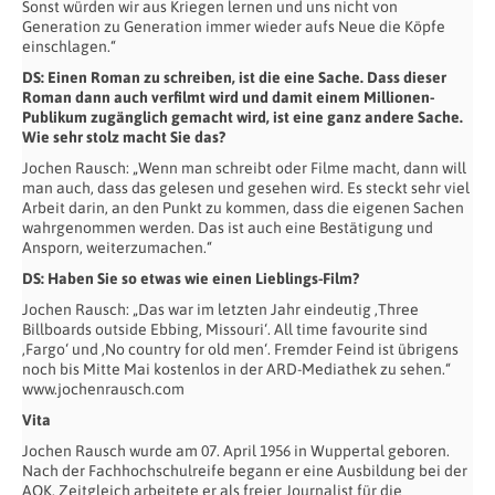
Sonst würden wir aus Kriegen lernen und uns nicht von
Generation zu Generation immer wieder aufs Neue die Köpfe
einschlagen.“
DS: Einen Roman zu schreiben, ist die eine Sache. Dass dieser
Roman dann auch verfilmt wird und damit einem Millionen-
Publikum zugänglich gemacht wird, ist eine ganz andere Sache.
Wie sehr stolz macht Sie das?
Jochen Rausch: „Wenn man schreibt oder Filme macht, dann will
man auch, dass das gelesen und gesehen wird. Es steckt sehr viel
Arbeit darin, an den Punkt zu kommen, dass die eigenen Sachen
wahrgenommen werden. Das ist auch eine Bestätigung und
Ansporn, weiterzumachen.“
DS: Haben Sie so etwas wie einen Lieblings-Film?
Jochen Rausch: „Das war im letzten Jahr eindeutig ‚Three
Billboards outside Ebbing, Missouri‘. All time favourite sind
‚Fargo‘ und ‚No country for old men‘. Fremder Feind ist übrigens
noch bis Mitte Mai kostenlos in der ARD-Mediathek zu sehen.“
www.jochenrausch.com
Vita
Jochen Rausch wurde am 07. April 1956 in Wuppertal geboren.
Nach der Fachhochschulreife begann er eine Ausbildung bei der
AOK. Zeitgleich arbeitete er als freier Journalist für die