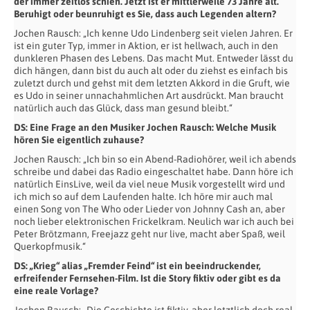
der immer zeitlos schien. Jetzt ist er mittlerweile 73 Jahre alt.
Beruhigt oder beunruhigt es Sie, dass auch Legenden altern?
Jochen Rausch: „Ich kenne Udo Lindenberg seit vielen Jahren. Er
ist ein guter Typ, immer in Aktion, er ist hellwach, auch in den
dunkleren Phasen des Lebens. Das macht Mut. Entweder lässt du
dich hängen, dann bist du auch alt oder du ziehst es einfach bis
zuletzt durch und gehst mit dem letzten Akkord in die Gruft, wie
es Udo in seiner unnachahmlichen Art ausdrückt. Man braucht
natürlich auch das Glück, dass man gesund bleibt.“
DS: Eine Frage an den Musiker Jochen Rausch: Welche Musik
hören Sie eigentlich zuhause?
Jochen Rausch: „Ich bin so ein Abend-Radiohörer, weil ich abends
schreibe und dabei das Radio eingeschaltet habe. Dann höre ich
natürlich EinsLive, weil da viel neue Musik vorgestellt wird und
ich mich so auf dem Laufenden halte. Ich höre mir auch mal
einen Song von The Who oder Lieder von Johnny Cash an, aber
noch lieber elektronischen Frickelkram. Neulich war ich auch bei
Peter Brötzmann, Freejazz geht nur live, macht aber Spaß, weil
Querkopfmusik.“
DS: „Krieg“ alias „Fremder Feind“ ist ein beeindruckender,
erfreifender Fernsehen-Film. Ist die Story fiktiv oder gibt es da
eine reale Vorlage?