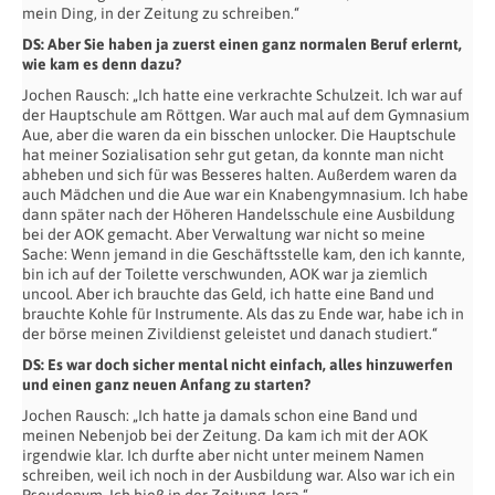
mein Ding, in der Zeitung zu schreiben.“
DS: Aber Sie haben ja zuerst einen ganz normalen Beruf erlernt,
wie kam es denn dazu?
Jochen Rausch: „Ich hatte eine verkrachte Schulzeit. Ich war auf
der Hauptschule am Röttgen. War auch mal auf dem Gymnasium
Aue, aber die waren da ein bisschen unlocker. Die Hauptschule
hat meiner Sozialisation sehr gut getan, da konnte man nicht
abheben und sich für was Besseres halten. Außerdem waren da
auch Mädchen und die Aue war ein Knabengymnasium. Ich habe
dann später nach der Höheren Handelsschule eine Ausbildung
bei der AOK gemacht. Aber Verwaltung war nicht so meine
Sache: Wenn jemand in die Geschäftsstelle kam, den ich kannte,
bin ich auf der Toilette verschwunden, AOK war ja ziemlich
uncool. Aber ich brauchte das Geld, ich hatte eine Band und
brauchte Kohle für Instrumente. Als das zu Ende war, habe ich in
der börse meinen Zivildienst geleistet und danach studiert.“
DS: Es war doch sicher mental nicht einfach, alles hinzuwerfen
und einen ganz neuen Anfang zu starten?
Jochen Rausch: „Ich hatte ja damals schon eine Band und
meinen Nebenjob bei der Zeitung. Da kam ich mit der AOK
irgendwie klar. Ich durfte aber nicht unter meinem Namen
schreiben, weil ich noch in der Ausbildung war. Also war ich ein