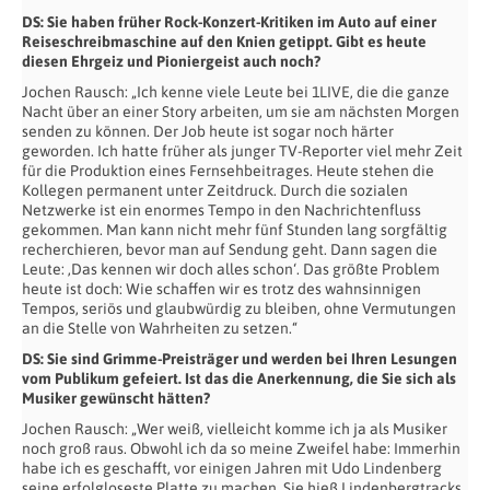
DS: Sie haben früher Rock-Konzert-Kritiken im Auto auf einer
Reiseschreibmaschine auf den Knien getippt. Gibt es heute
diesen Ehrgeiz und Pioniergeist auch noch?
Jochen Rausch: „Ich kenne viele Leute bei 1LIVE, die die ganze
Nacht über an einer Story arbeiten, um sie am nächsten Morgen
senden zu können. Der Job heute ist sogar noch härter
geworden. Ich hatte früher als junger TV-Reporter viel mehr Zeit
für die Produktion eines Fernsehbeitrages. Heute stehen die
Kollegen permanent unter Zeitdruck. Durch die sozialen
Netzwerke ist ein enormes Tempo in den Nachrichtenfluss
gekommen. Man kann nicht mehr fünf Stunden lang sorgfältig
recherchieren, bevor man auf Sendung geht. Dann sagen die
Leute: ‚Das kennen wir doch alles schon‘. Das größte Problem
heute ist doch: Wie schaffen wir es trotz des wahnsinnigen
Tempos, seriös und glaubwürdig zu bleiben, ohne Vermutungen
an die Stelle von Wahrheiten zu setzen.“
DS: Sie sind Grimme-Preisträger und werden bei Ihren Lesungen
vom Publikum gefeiert. Ist das die Anerkennung, die Sie sich als
Musiker gewünscht hätten?
Jochen Rausch: „Wer weiß, vielleicht komme ich ja als Musiker
noch groß raus. Obwohl ich da so meine Zweifel habe: Immerhin
habe ich es geschafft, vor einigen Jahren mit Udo Lindenberg
seine erfolgloseste Platte zu machen. Sie hieß Lindenbergtracks.