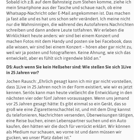
Sobald ich z.B. auf dem Bahnsteig zum Stehen komme, ziehe ich
mein Smartphone aus der Tasche und schaue nach, ob eine
Whatsapp-Nachricht oder E-Mail angekommen ist. Das machen
ja fast alle und es hat uns schon sehr verändert. Ich meine nicht
nur die Wahnsinnigen, die während des Autofahrens Nachrichten
schreiben und dann andere Leute totfahren. Wir erleben die
Wirklichkeit heute anders: wir sind bei einem Konzert und
machen Fotos mit dem Handy und posten sie bei Facebook, dass
alle wissen, wir sind bei einem Konzert – hören aber gar nicht zu,
weil wir ja posten und fotografieren. Keine Ahnung, wie sich das
entwickelt, aber es fühlt sich irgendwie blöd an.“
DS: Auch wenn Sie kein Hellseher sind: Wie stellen Sie sich 1Live
in 25 Jahren vor?
Jochen Rausch: „Ehrlich gesagt kann ich mir gar nicht vorstellen,
dass 1Live in 25 Jahren noch in der Form existiert, wie wir es jetzt
kennen. Seriös kann man heute vielleicht die Entwicklung in den
nächsten vier oder fünf Jahren voraussagen. Wenn uns jemand
vor 25 Jahren gesagt hätte: Es gibt einmal so ein Gerät, das so
groß wie eine Zigarettenschachtel ist, und mit dem Ding kannst
du telefonieren, Nachrichten versenden, Überweisungen tätigen,
eine Reise buchen, einen Lebenspartner suchen und ein Auto
kaufen, den hätten wir die doch für verrückt erklärt. Wir können
als Medium nur schauen, wo vorne ist und dann müssen wir
gucken, wo unser Platz dabei ist.“