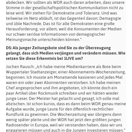
abdecken. Wir sollten als WDR auch daran arbeiten, dass unsere
Stimme in der gesellschaftspolitischen Kommunikation nicht zu
leise wird. Wir stehen für Demokratie und Toleranz. Und was
teilweise im Netz abläuft, ist das Gegenteil davon: Demagogie
und üble Nachrede. Das ist für alle Demokraten eine große
Herausforderung, vor allem, weil die Konsumenten der Medien
nur schwer seriöse Informationen von demagogischer
Meinungsmache unterscheiden können.“
DS: Als junger Zeitungsbote sind Sie zu der Überzeugung
gelangt, dass sich Medien verjüngen und verändern müssen. Wie
setzen Sie diese Erkenntnis bei 1LIVE um?
Jochen Rausch: „Ich habe meine Medienkarriere als Bote beim
Wuppertaler Stadtanzeiger, einer Abonnements-Wochenzeitung,
begonnen. Ich musste am Monatsende kassieren und jedes Mal
waren ein oder zwei Abonnenten verstorben. Ich habe meinen
Chef angesprochen und ihm angeboten, ich könnte doch ein
paar Artikel über Rockmusik schreiben und wir hätten wieder
junge Leser. Der Meister hat gelacht und gesagt, ich solle mal
abzischen. Ist schon kurios, dass es dann beim WDR genau meine
Aufgabe wurde, junge Leute für den öffentlich-rechtlichen
Rundfunk zu gewinnen. Die Wochenzeitung war übrigens dann
wenig später pleite und der WDR hat jetzt den größten jungen
Radiosender in Europa, weil wir verstanden haben, dass wir uns
engagieren müssen und auch in die Jungen investieren müssen.“