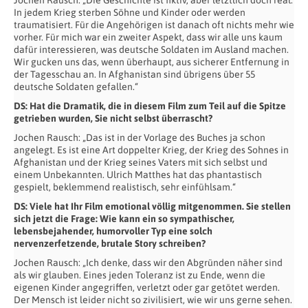
Jochen Rausch: „Die Geschichte ist fiktiv, aber letztlich doch real.
In jedem Krieg sterben Söhne und Kinder oder werden
traumatisiert. Für die Angehörigen ist danach oft nichts mehr wie
vorher. Für mich war ein zweiter Aspekt, dass wir alle uns kaum
dafür interessieren, was deutsche Soldaten im Ausland machen.
Wir gucken uns das, wenn überhaupt, aus sicherer Entfernung in
der Tagesschau an. In Afghanistan sind übrigens über 55
deutsche Soldaten gefallen.“
DS: Hat die Dramatik, die in diesem Film zum Teil auf die Spitze
getrieben wurden, Sie nicht selbst überrascht?
Jochen Rausch: „Das ist in der Vorlage des Buches ja schon
angelegt. Es ist eine Art doppelter Krieg, der Krieg des Sohnes in
Afghanistan und der Krieg seines Vaters mit sich selbst und
einem Unbekannten. Ulrich Matthes hat das phantastisch
gespielt, beklemmend realistisch, sehr einfühlsam.“
DS: Viele hat Ihr Film emotional völlig mitgenommen. Sie stellen
sich jetzt die Frage: Wie kann ein so sympathischer,
lebensbejahender, humorvoller Typ eine solch
nervenzerfetzende, brutale Story schreiben?
Jochen Rausch: „Ich denke, dass wir den Abgründen näher sind
als wir glauben. Eines jeden Toleranz ist zu Ende, wenn die
eigenen Kinder angegriffen, verletzt oder gar getötet werden.
Der Mensch ist leider nicht so zivilisiert, wie wir uns gerne sehen.