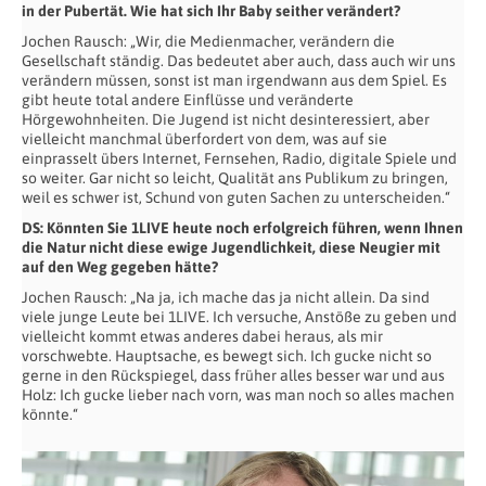
in der Pubertät. Wie hat sich Ihr Baby seither verändert?
Jochen Rausch: „Wir, die Medienmacher, verändern die
Gesellschaft ständig. Das bedeutet aber auch, dass auch wir uns
verändern müssen, sonst ist man irgendwann aus dem Spiel. Es
gibt heute total andere Einflüsse und veränderte
Hörgewohnheiten. Die Jugend ist nicht desinteressiert, aber
vielleicht manchmal überfordert von dem, was auf sie
einprasselt übers Internet, Fernsehen, Radio, digitale Spiele und
so weiter. Gar nicht so leicht, Qualität ans Publikum zu bringen,
weil es schwer ist, Schund von guten Sachen zu unterscheiden.“
DS: Könnten Sie 1LIVE heute noch erfolgreich führen, wenn Ihnen
die Natur nicht diese ewige Jugendlichkeit, diese Neugier mit
auf den Weg gegeben hätte?
Jochen Rausch: „Na ja, ich mache das ja nicht allein. Da sind
viele junge Leute bei 1LIVE. Ich versuche, Anstöße zu geben und
vielleicht kommt etwas anderes dabei heraus, als mir
vorschwebte. Hauptsache, es bewegt sich. Ich gucke nicht so
gerne in den Rückspiegel, dass früher alles besser war und aus
Holz: Ich gucke lieber nach vorn, was man noch so alles machen
könnte.“