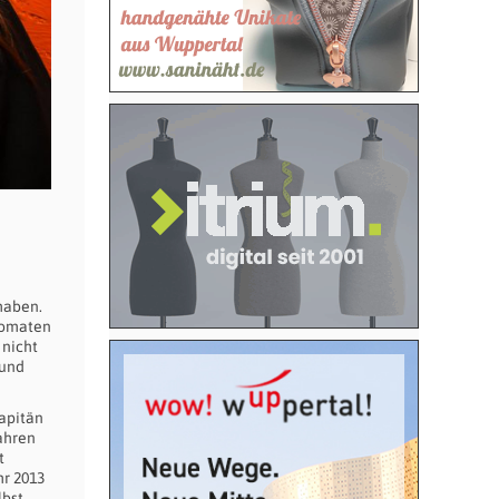
haben.
utomaten
 nicht
 und
Kapitän
Jahren
t
hr 2013
lbst