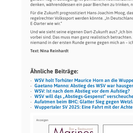
denken, währenddessen ein paar Bierchen zu trinken, n
Für die Zukunft prognostiziert Hans-Joachim Moog, dass
regelrechter Volkssport werden könnte. „In Deutschland 
E-Darter wie wir.“
Und wie sieht seine eigenen Dart-Zukunft aus? „Ich bi
vorbei sind. Das muss man ganz realistisch betrachten.
niemand in der ersten Runde gerne gegen mich an – i
Text: Nina Reinhardt
Ähnliche Beiträge:
WSV holt Torhüter Maurice Horn an die Wuppe
Gaetano Manno: Abstieg des WSV war hausge
WSV: Ist nach dem Abstieg vor dem Aufstieg?
WSV will dąs „Abstiegs-Gespenst“ verscheuch
Aufatmen beim BHC: Glatter Sieg gegen Wetzl
Wuppertaler SV 2025: Eine Fahrt mit der Acht