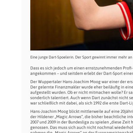
Eine junge Dart-Spoelerin. Der Sport gewinnt immer mehr an
Dass es sich jedoch um einen ernstzunehmenden Profi-Sp
angekommen – und seitdem erlebt der Dart-Sport eine
Der Wuppertaler Hans-Joachim Moog war einer der erst
Der gelernte Finanzmakler wurde eher beiläufig in ei
aufgestellt wurden. Ob er nicht mitmachen wolle? Er sag
sonderlich talentiert. Auch wenn Dart zunächst nicht se
war schließlich mit dabei, als sich 1992 die erste Dart-
Hans-Joachim Moog blickt mittlerweile auf eine 20jährig
der Hildener „Magic Arrows“, die bisher beachtliche int
2007 und 2009 in der Bundesliga zu spielen „diese Zeit 
genossen. Das muss sich auch nicht nochmal wiederhole
nahmen die „Magic Arrows“ an der Europameisterschaft