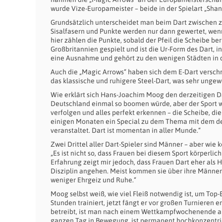
wurde Vize-Europameister – beide in der Spielart „Shan
Grundsätzlich unterscheidet man beim Dart zwischen zw
Sisalfasern und Punkte werden nur dann gewertet, wenn 
hier zählen die Punkte, sobald der Pfeil die Scheibe be
Großbritannien gespielt und ist die Ur-Form des Dart,
eine Ausnahme und gehört zu den wenigen Städten in den
Auch die „Magic Arrows“ haben sich dem E-Dart verschri
das klassische und ruhigere Steel-Dart, was sehr ungewö
Wie erklärt sich Hans-Joachim Moog den derzeitigen Da
Deutschland einmal so boomen würde, aber der Sport w
verfolgen und alles perfekt erkennen – die Scheibe, die
einigen Monaten ein Special zu dem Thema mit dem de
veranstaltet. Dart ist momentan in aller Munde.“
Zwei Drittel aller Dart-Spieler sind Männer – aber wie 
„Es ist nicht so, dass Frauen bei diesem Sport körperli
Erfahrung zeigt mir jedoch, dass Frauen Dart eher als 
Disziplin angehen. Meist kommen sie über ihre Männer z
weniger Ehrgeiz und Ruhe.“
Moog selbst weiß, wie viel Fleiß notwendig ist, um Top-E
Stunden trainiert, jetzt fängt er vor großen Turnieren
betreibt, ist man nach einem Wettkampfwochenende am 
ganzen Tag in Bewegung, ist permanent hochkonzentriert