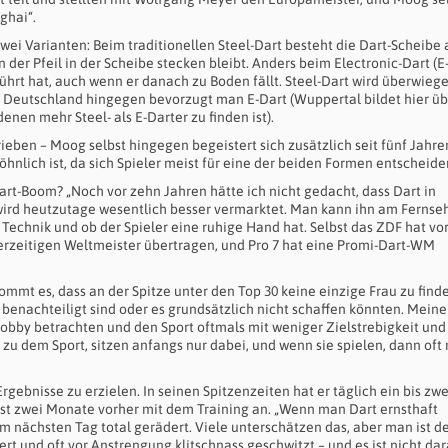
ghai“.
ei Varianten: Beim traditionellen Steel-Dart besteht die Dart-Scheibe 
der Pfeil in der Scheibe stecken bleibt. Anders beim Electronic-Dart (E-
rührt hat, auch wenn er danach zu Boden fällt. Steel-Dart wird überwieg
 in Deutschland hingegen bevorzugt man E-Dart (Wuppertal bildet hier ü
en mehr Steel- als E-Darter zu finden ist).
eben – Moog selbst hingegen begeistert sich zusätzlich seit fünf Jahre
hnlich ist, da sich Spieler meist für eine der beiden Formen entscheide
rt-Boom? „Noch vor zehn Jahren hätte ich nicht gedacht, dass Dart in
ird heutzutage wesentlich besser vermarktet. Man kann ihn am Fernse
 Technik und ob der Spieler eine ruhige Hand hat. Selbst das ZDF hat vo
rzeitigen Weltmeister übertragen, und Pro 7 hat eine Promi-Dart-WM
kommt es, dass an der Spitze unter den Top 30 keine einzige Frau zu finde
ch benachteiligt sind oder es grundsätzlich nicht schaffen könnten. Meine
Hobby betrachten und den Sport oftmals mit weniger Zielstrebigkeit und
u dem Sport, sitzen anfangs nur dabei, und wenn sie spielen, dann oft 
rgebnisse zu erzielen. In seinen Spitzenzeiten hat er täglich ein bis zwe
 erst zwei Monate vorher mit dem Training an. „Wenn man Dart ernsthaft
nächsten Tag total gerädert. Viele unterschätzen das, aber man ist d
 und oft vor Anstrengung klitschnass geschwitzt – und es ist nicht dar