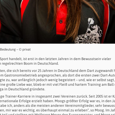
 Bedeutung – © privat
ort handelt, ist erst in den letzten Jahren in dem Bewusstsein vieler
n regelrechten Boom in Deutschland.
en, die sich bereits vor 25 Jahren in Deutschland dem Dart zugewandt 
nem Gastronomiebetrieb angesprochen, als dort die ersten zwei Dart-A
te zu, war anfänglich jedoch wenig begeistert – und, wie er selbst sagt,
ine große Liebe war, blieb er mit viel Fleiß und hartem Training am Ball
Liga in Deutschland gründete.
e Trainer-Karriere in insgesamt zwei Vereinen zurück. Seit 2005 ist er 
ernationale Erfolge erzielt haben. Moogs größter Erfolg war es, in den 
habe ich, anders als die meisten anderen Vereinsmitglieder, sehr bewuss
n, mir war es wichtig, es überhaupt einmal zu erleben“, so Moog. Im Ja
 teil und stellten mit Wolfgang Meyer den Europameister, und Moog se