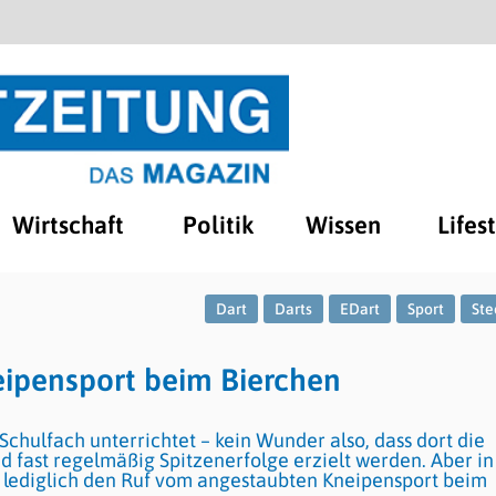
Wirtschaft
Politik
Wissen
Lifes
Dart
Darts
EDart
Sport
Ste
eipensport beim Bierchen
Schulfach unterrichtet – kein Wunder also, dass dort die
d fast regelmäßig Spitzenerfolge erzielt werden. Aber in
 lediglich den Ruf vom angestaubten Kneipensport beim