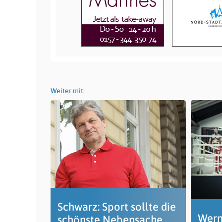
Weiter mit:
Schwarz: Sport sollte die
Wern
schönste Nebensache