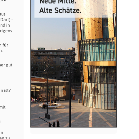
aus
Dart) –
end in
brigens
n für
n.
her gut
r
n ist?
mit
i
en
an zu