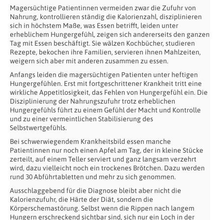
Magersüchtige Patientinnen vermeiden zwar die Zufuhr von
Nahrung, kontrollieren ständig die Kalorienzahl, disziplinieren
sich in höchstem Maße, was Essen betrifft, leiden unter
erheblichem Hungergefühl, zeigen sich andererseits den ganzen
Tag mit Essen beschäftigt. Sie wälzen Kochbücher, studieren
Rezepte, bekochen ihre Familien, servieren ihnen Mahlzeiten,
weigern sich aber mit anderen zusammen zu essen.
Anfangs leiden die magersüchtigen Patienten unter heftigen
Hungergefühlen. Erst mit fortgeschrittener Krankheit tritt eine
wirkliche Appetitlosigkeit, das Fehlen von Hungergefühl ein. Die
Disziplinierung der Nahrungszufuhr trotz erheblichen
Hungergefühls führt zu einem Gefühl der Macht und Kontrolle
und zu einer vermeintlichen Stabilisierung des
Selbstwertgefühls.
Bei schwerwiegendem Krankheitsbild essen manche
Patientinnen nur noch einen Apfel am Tag, der in kleine Stücke
zerteilt, auf einem Teller serviert und ganz langsam verzehrt
wird, dazu vielleicht noch ein trockenes Brötchen. Dazu werden
rund 30 Abführtabletten und mehr zu sich genommen.
Ausschlaggebend für die Diagnose bleibt aber nicht die
Kalorienzufuhr, die Härte der Diät, sondern die
Körperschemastörung. Selbst wenn die Rippen nach langem
Hungern erschreckend sichtbar sind, sich nur ein Loch in der