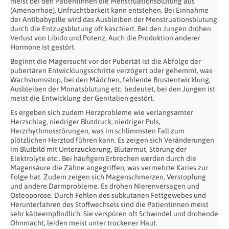
meist bei den Patientinnen die Menstruationsblutung aus
(Amenorrhoe), Unfruchtbarkeit kann entstehen. Bei Einnahme
der Antibabypille wird das Ausbleiben der Menstruationsblutung
durch die Entzugsblutung oft kaschiert. Bei den Jungen drohen
Verlust von Libido und Potenz, Auch die Produktion anderer
Hormone ist gestört.
Beginnt die Magersucht vor der Pubertät ist die Abfolge der
pubertären Entwicklungsschritte verzögert oder gehemmt, was
Wachstumsstop, bei den Mädchen, fehlende Brustentwicklung,
Ausbleiben der Monatsblutung etc. bedeutet, bei den Jungen ist
meist die Entwicklung der Genitalien gestört.
Es ergeben sich zudem Herzprobleme wie verlangsamter
Herzschlag, niedriger Blutdruck, niedriger Puls,
Herzrhythmusstörungen, was im schlimmsten Fall zum
plötzlichen Herztod führen kann. Es zeigen sich Veränderungen
im Blutbild mit Unterzuckerung, Blutarmut, Störung der
Elektrolyte etc.. Bei häufigem Erbrechen werden durch die
Magensäure die Zähne angegriffen, was vermehrte Karies zur
Folge hat. Zudem zeigen sich Magenschmerzen, Verstopfung
und andere Darmprobleme. Es drohen Nierenversagen und
Osteoporose. Durch Fehlen des subkutanen Fettgewebes und
Herunterfahren des Stoffwechsels sind die Patientinnen meist
sehr kälteempfindlich. Sie verspüren oft Schwindel und drohende
Ohnmacht, leiden meist unter trockener Haut.