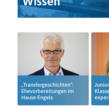
Wissen
„Transfergeschichten“:
Junior
Ehevorbereitungen im
Klass
Hause Engels
exper