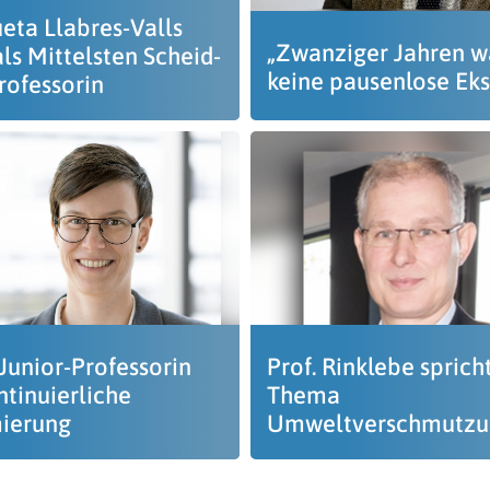
ueta Llabres-Valls
„Zwanziger Jahren w
als Mittelsten Scheid-
keine pausenlose Eks
rofessorin
Junior-Professorin
Prof. Rinklebe spric
ntinuierliche
Thema
ierung
Umweltverschmutzu