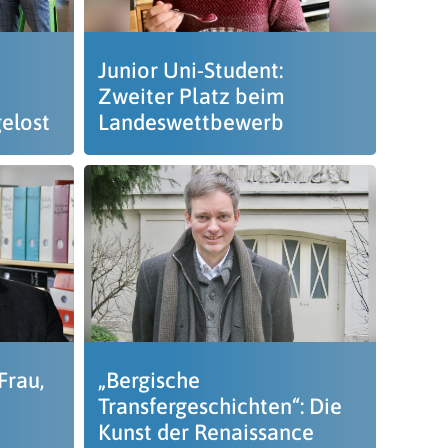
Junior Uni-Student:
Zweiter Platz beim
elost
Landeswettbewerb
Frau,
„Bergische
Transfergeschichten“: Die
Kunst der Renaissance