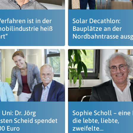
erfahren ist in der
Solar Decathlon:
obilindustrie heiß
Bauplätze an der
rt“
Nordbahntrasse ausg
 Uni: Dr. Jörg
Sophie Scholl – eine 
lsten Scheid spendet
die lebte, liebte,
00 Euro
zweifelte…