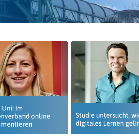
 Uni: Im
Studie untersucht, wi
enverband online
digitales Lernen geli
imentieren