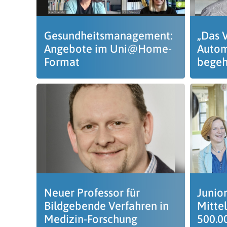
Gesundheitsmanagement:
„Das V
Angebote im Uni@Home-
Autom
Format
begeh
Neuer Professor für
Junior
Bildgebende Verfahren in
Mitte
Medizin-Forschung
500.0