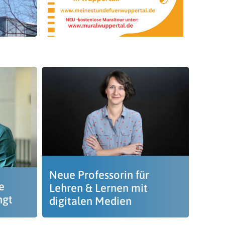
Neue Professorin für
e
Lehren & Lernen mit
ngt
digitalen Medien